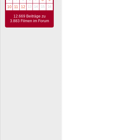
10
11
12
13
14
15
16
12.669 Beiträge zu
3.883 Filmen im Forum