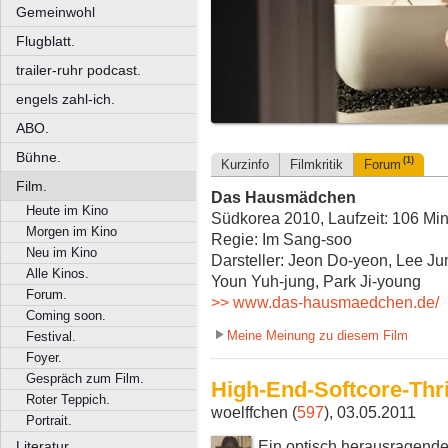
Gemeinwohl
Flugblatt.
trailer-ruhr podcast.
engels zahl-ich.
ABO.
Bühne.
(1)
Kurzinfo
Filmkritik
Forum
Film.
Das Hausmädchen
Heute im Kino
Südkorea 2010, Laufzeit: 106 Mi
Morgen im Kino
Regie: Im Sang-soo
Neu im Kino
Darsteller: Jeon Do-yeon, Lee J
Alle Kinos.
Youn Yuh-jung, Park Ji-young
Forum.
>> www.das-hausmaedchen.de/
Coming soon.
Meine Meinung zu diesem Film
Festival.
Foyer.
Gespräch zum Film.
High-End-Softcore-Thri
Roter Teppich.
woelffchen (
597
), 03.05.2011
Portrait.
Ein optisch herausragender
Literatur.