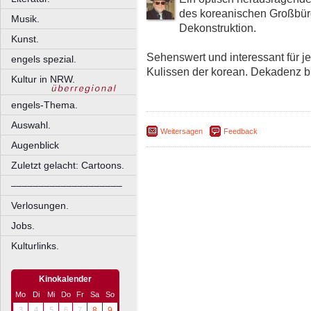
des koreanischen Großbür
Musik.
Dekonstruktion.
Kunst.
Sehenswert und interessant für j
engels spezial.
Kulissen der korean. Dekadenz b
Kultur in NRW.
engels-Thema.
Auswahl.
Weitersagen
Feedback
Augenblick
Zuletzt gelacht: Cartoons.
––––––––––––––––––––
Verlosungen.
Jobs.
Kulturlinks.
Kinokalender
Mo
Di
Mi
Do
Fr
Sa
So
3
4
5
6
7
8
9