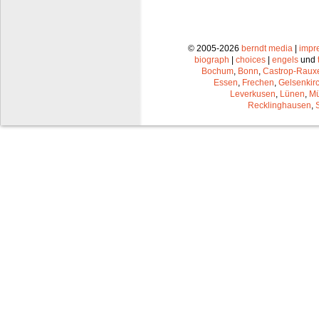
© 2005-2026
berndt media
|
impr
biograph
|
choices
|
engels
und
Bochum
,
Bonn
,
Castrop-Raux
Essen
,
Frechen
,
Gelsenkir
Leverkusen
,
Lünen
,
Mü
Recklinghausen
,