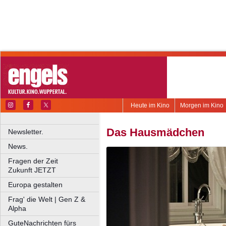
Heute im Kino
Morgen im Kino
Das Hausmädchen
Newsletter.
News.
Fragen der Zeit
Zukunft JETZT
Europa gestalten
Frag' die Welt | Gen Z &
Alpha
GuteNachrichten fürs