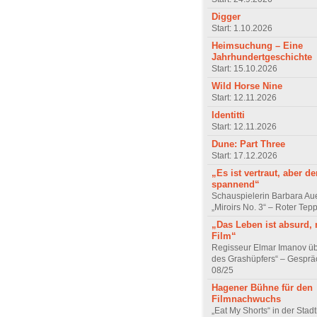
Digger
Start: 1.10.2026
Heimsuchung – Eine
Jahrhundertgeschichte
Start: 15.10.2026
Wild Horse Nine
Start: 12.11.2026
Identitti
Start: 12.11.2026
Dune: Part Three
Start: 17.12.2026
„Es ist vertraut, aber d
spannend“
Schauspielerin Barbara Au
„Miroirs No. 3“ – Roter Tep
„Das Leben ist absurd, 
Film“
Regisseur Elmar Imanov üb
des Grashüpfers“ – Gesprä
08/25
Hagener Bühne für den
Filmnachwuchs
„Eat My Shorts“ in der Stad