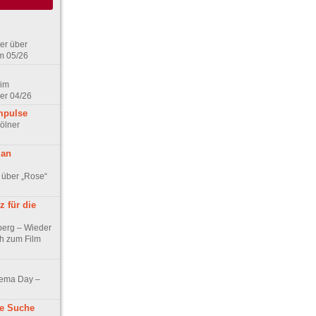
er über
m 05/26
 im
er 04/26
mpulse
ölner
 an
 über „Rose“
 für die
berg – Wieder
ch zum Film
nema Day –
ne Suche