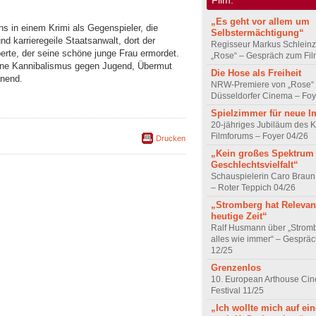
„Es geht vor allem um
s in einem Krimi als Gegenspieler, die
Selbstermächtigung“
und karrieregeile Staatsanwalt, dort der
Regisseur Markus Schleinz
xperte, der seine schöne junge Frau ermordet.
„Rose“ – Gespräch zum Fil
 ohne Kannibalismus gegen Jugend, Übermut
Die Hose als Freiheit
nnend.
NRW-Premiere von „Rose“
Düsseldorfer Cinema – Foy
Spielzimmer für neue I
20-jähriges Jubiläum des K
Filmforums – Foyer 04/26
Drucken
„Kein großes Spektrum
Geschlechtsvielfalt“
Schauspielerin Caro Braun
– Roter Teppich 04/26
„Stromberg hat Relevanz
heutige Zeit“
Ralf Husmann über „Strom
alles wie immer“ – Gesprä
12/25
Grenzenlos
10. European Arthouse Ci
Festival 11/25
„Ich wollte mich auf ei