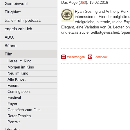
Das Auge (
360
), 19.02.2016
Gemeinwohl
Ryan Gosling und Anthony Perkin
Flugblatt.
interessieren. Hier der aalglatte 
trailer-ruhr podcast.
erfolgreiche, alternde, reiche E
Elegant, eine Variation von Dr. Lecter,
engels zahl-ich.
und etwas zuviel Selbstgewissheit. Spa
ABO.
Bühne.
Film.
Weitersagen
Feedback
Heute im Kino
Morgen im Kino
Neu im Kino
Alle Kinos.
Forum.
Coming soon.
Festival.
Foyer.
Gespräch zum Film.
Roter Teppich.
Portrait.
Literatur.