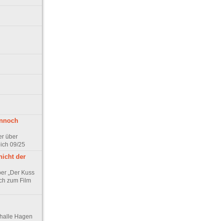
ennoch
er über
pich 09/25
nicht der
er „Der Kuss
ch zum Film
thalle Hagen