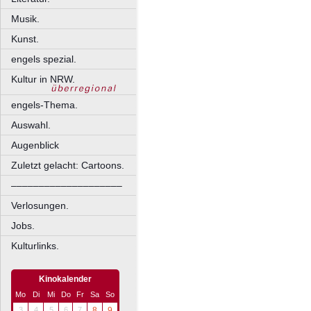
Musik.
Kunst.
engels spezial.
Kultur in NRW.
engels-Thema.
Auswahl.
Augenblick
Zuletzt gelacht: Cartoons.
––––––––––––––––––––
Verlosungen.
Jobs.
Kulturlinks.
Kinokalender
Mo
Di
Mi
Do
Fr
Sa
So
3
4
5
6
7
8
9