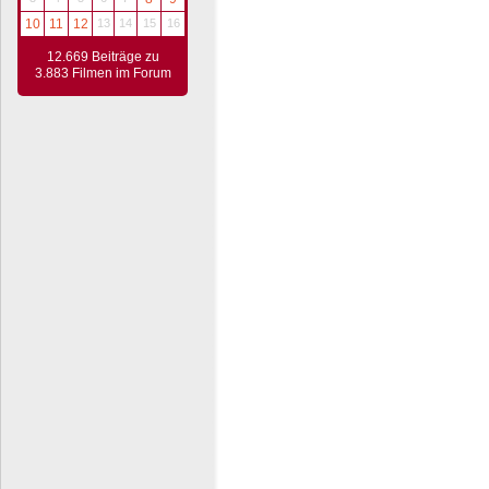
10
11
12
13
14
15
16
12.669 Beiträge zu
3.883 Filmen im Forum