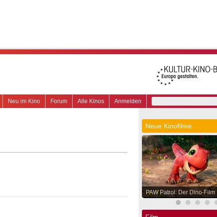
Neu im Kino
Forum
Alle Kinos
Anmelden
Neue Kinofilme
PAW Patrol: Der Dino-Film
Film.