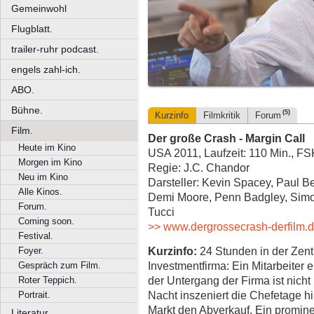
Gemeinwohl
Flugblatt.
trailer-ruhr podcast.
engels zahl-ich.
ABO.
Bühne.
(5)
Kurzinfo
Filmkritik
Forum
Film.
Der große Crash - Margin Call
Heute im Kino
USA 2011, Laufzeit: 110 Min., FS
Morgen im Kino
Regie: J.C. Chandor
Neu im Kino
Darsteller: Kevin Spacey, Paul Be
Alle Kinos.
Demi Moore, Penn Badgley, Simo
Forum.
Tucci
Coming soon.
>> www.dergrossecrash-derfilm.
Festival.
Kurzinfo:
24 Stunden in der Zentr
Foyer.
Investmentfirma: Ein Mitarbeiter 
Gespräch zum Film.
der Untergang der Firma ist nicht
Roter Teppich.
Nacht inszeniert die Chefetage hi
Portrait.
Markt den Abverkauf. Ein promin
Literatur.