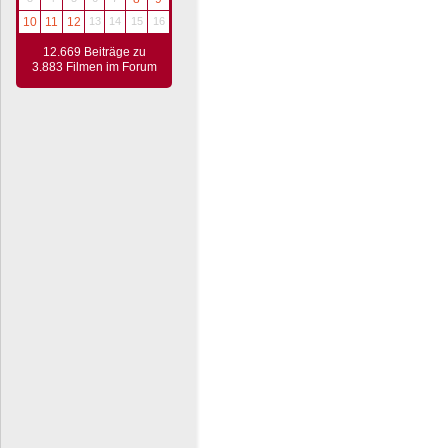
10
11
12
13
14
15
16
12.669 Beiträge zu
3.883 Filmen im Forum