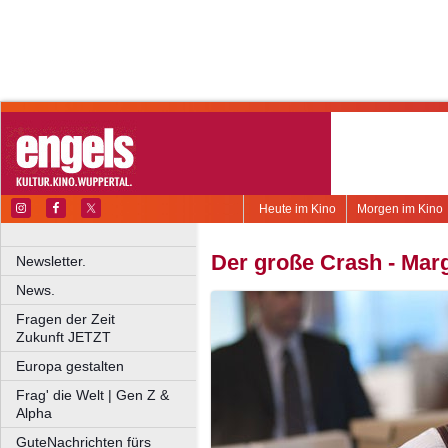
Heute im Kino
Morgen im Kino
Der große Crash - Marg
Newsletter.
News.
Fragen der Zeit
Zukunft JETZT
Europa gestalten
Frag' die Welt | Gen Z &
Alpha
GuteNachrichten fürs