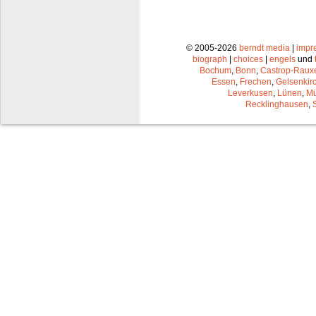
© 2005-2026
berndt media
|
impr
biograph
|
choices
|
engels
und
Bochum
,
Bonn
,
Castrop-Raux
Essen
,
Frechen
,
Gelsenkir
Leverkusen
,
Lünen
,
Mü
Recklinghausen
,