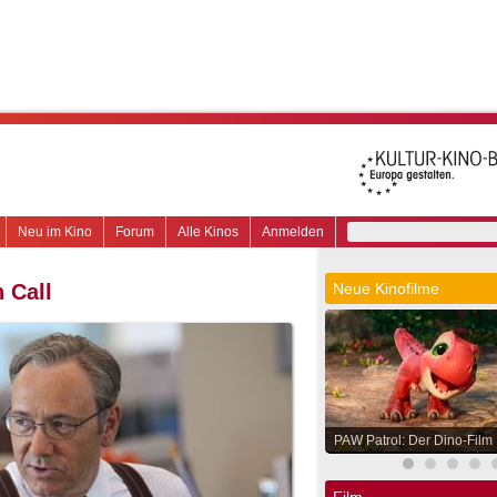
Neu im Kino
Forum
Alle Kinos
Anmelden
 Call
Neue Kinofilme
PAW Patrol: Der Dino-Film
Film.