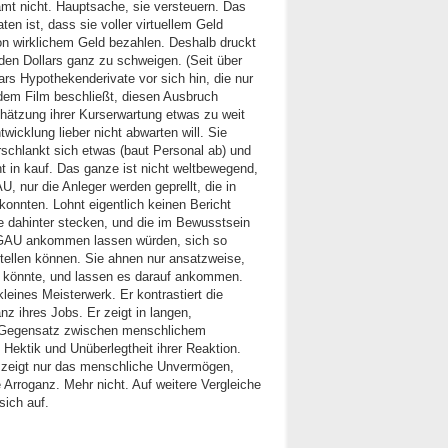
mt nicht. Hauptsache, sie versteuern. Das
n ist, dass sie voller virtuellem Geld
on wirklichem Geld bezahlen. Deshalb druckt
den Dollars ganz zu schweigen. (Seit über
ars Hypothekenderivate vor sich hin, die nur
 dem Film beschließt, diesen Ausbruch
schätzung ihrer Kurserwartung etwas zu weit
wicklung lieber nicht abwarten will. Sie
rschlankt sich etwas (baut Personal ab) und
 in kauf. Das ganze ist nicht weltbewegend,
, nur die Anleger werden geprellt, die in
konnten. Lohnt eigentlich keinen Bericht
ie dahinter stecken, und die im Bewusstsein
n GAU ankommen lassen würden, sich so
stellen können. Sie ahnen nur ansatzweise,
 könnte, und lassen es darauf ankommen.
kleines Meisterwerk. Er kontrastiert die
nz ihres Jobs. Er zeigt in langen,
n Gegensatz zwischen menschlichem
ektik und Unüberlegtheit ihrer Reaktion.
Er zeigt nur das menschliche Unvermögen,
Arroganz. Mehr nicht. Auf weitere Vergleiche
sich auf.