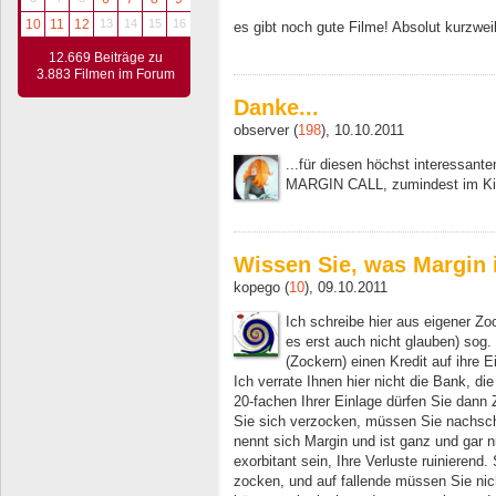
10
11
12
13
14
15
16
es gibt noch gute Filme! Absolut kurzwei
12.669 Beiträge zu
3.883 Filmen im Forum
Danke...
observer (
198
), 10.10.2011
...für diesen höchst interessant
MARGIN CALL, zumindest im Ki
Wissen Sie, was Margin 
kopego (
10
), 09.10.2011
Ich schreibe hier aus eigener Zoc
es erst auch nicht glauben) sog.
(Zockern) einen Kredit auf ihre 
Ich verrate Ihnen hier nicht die Bank, di
20-fachen Ihrer Einlage dürfen Sie dann
Sie sich verzocken, müssen Sie nachschi
nennt sich Margin und ist ganz und gar 
exorbitant sein, Ihre Verluste ruinierend
zocken, und auf fallende müssen Sie nich