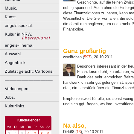
Geschichte, auf die feinen Zwisc
richtig spannend. Auch ohne die Hinterg
Musik.
diese Finanzaktionen zu haben, kann ma
Kunst.
Wesentliche: Die Gier von allen, die so
die damit rumjonglieren, um noch mehr P
engels spezial.
Finanzkrise.
Kultur in NRW.
engels-Thema.
Ganz großartig
Auswahl.
woelffchen (
597
), 20.10.2011
Augenblick
Besonders interessant in der heut
Zuletzt gelacht: Cartoons.
Finanzkrise dreht, zu erfahren, 
Dank des sehr lehrreichen Beitra
––––––––––––––––––––
handwerklich sehr gut gelungen ist, spa
etc., ein Lehrstück über die Finanzbran
Verlosungen.
Jobs.
Empfehlenswert für alle, die sonst weni
und sich ggf. fragen, wo ihre Investition
Kulturlinks.
Kinokalender
Na also,
Mo
Di
Mi
Do
Fr
Sa
So
Dirk68 (
13
), 20.10.2011
3
4
5
6
7
8
9