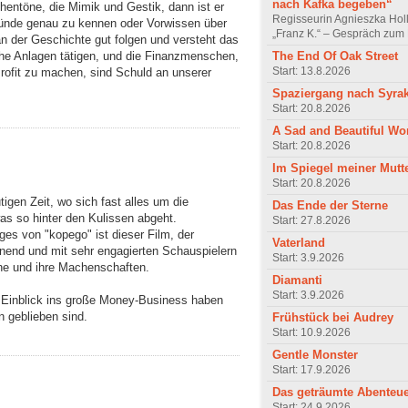
nach Kafka begeben“
hentöne, die Mimik und Gestik, dann ist er
Regisseurin Agnieszka Hol
ründe genau zu kennen oder Vorwissen über
„Franz K.“ – Gespräch zum 
n der Geschichte gut folgen und versteht das
The End Of Oak Street
lche Anlagen tätigen, und die Finanzmenschen,
Start: 13.8.2026
rofit zu machen, sind Schuld an unserer
Spaziergang nach Syra
Start: 20.8.2026
A Sad and Beautiful Wo
Start: 20.8.2026
Im Spiegel meiner Mutt
Start: 20.8.2026
igen Zeit, wo sich fast alles um die
Das Ende der Sterne
was so hinter den Kulissen abgeht.
Start: 27.8.2026
ges von "kopego" ist dieser Film, der
Vaterland
nnend und mit sehr engagierten Schauspielern
Start: 3.9.2026
che und ihre Machenschaften.
Diamanti
Start: 3.9.2026
g Einblick ins große Money-Business haben
en geblieben sind.
Frühstück bei Audrey
Start: 10.9.2026
Gentle Monster
Start: 17.9.2026
Das geträumte Abenteu
Start: 24.9.2026