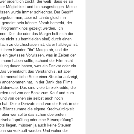
wer ordentlich zockt, der weiß, dass es so
eser Möglichkeit und bin ausgestiegen. Meine
issen wurde immer schlechter. Der Begriff
tergekommen, aber ich ahnte gleich, in
l gemeint sein könnte. Vorab bemerkt, der
in Programmkinos gezeigt werden. Ich
inne: Der, die oder das Margin holt sich die
ens nicht zu bemitleiden sind) durch einen
nfach zu durchschauen ist, da er halblegal ist.
i ihren Kunden "ihr" Margin ab, und die
e ein gewisses Vorwissen, was in Zeiten der
 -mann haben sollte, scheint der Film nicht
ellung davon haben, was ein Derivat oder ein
Das vereinfacht das Verständnis, ist aber
die menschliche Seite einer Struktur aufzeigt,
ße angenommen hat. In der Bank des Films
itderivate. Das sind viele Einzelkredite, die
urden und von der Bank zum Kauf und zum
und von denen sie selbst auch noch
 hat. Diese Derivate sind von der Bank in der
e Bilanzsumme die eigene Kreditwürdigkeit
, aber wer sollte das schon überprüfen
rtschaftsprüfung oder eine Steuerprüfung?
ots liegen, müssen ja auch keine Steuern
enn sie verkauft werden. Und woher der