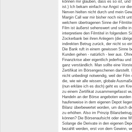
können mir glauben, dass es so ist, und 
ist.) Ich bekam einfach nur Angst vor di
Nerven hielten nicht durch und mein Gew
Margin Call war mir bisher noch nicht un
welchem übertragenen Sinne der Filmtite
Film ist äußerst sehenswert und sollte 
interpretiere den Filmtitel in folgendem S
Zockerbank bei ihren Anlegern (die übrig
indirekten Betrug zurück, der nicht so ei
Die Bank ruft in einem gewissen Sinne be
Kunden gehen - natürlich - leer aus. Ohn
Finanzkrise aber eigentlich jederfrau und
ganz verständlich. Man sollte eine Vorst
Zertifikat im Börsengeschenen darstellt. 
nicht unbedingt notwendig, weil der Film 
die, wie wir alle wissen, globale Ausma
(nun erkläre ich es doch) geht es um Kred
zu einem Zertifikat zusammengefasst w
Handeln an der Börse angeboten wurden 
haufenweise in dem eigenen Depot liegen
Bilanz überbewertet worden, um durch di
zu erhöhen. Also im Prinzip Bilanzbetrug
können? Die Börsenaufsicht oder eine Wi
Solange die Derivate in den eigenen Dep
bezahlt werden, erst von dem Gewinn, w