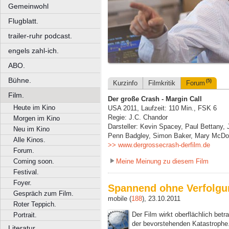
Gemeinwohl
Flugblatt.
trailer-ruhr podcast.
engels zahl-ich.
ABO.
Bühne.
(5)
Kurzinfo
Filmkritik
Forum
Film.
Der große Crash - Margin Call
Heute im Kino
USA 2011, Laufzeit: 110 Min., FSK 6
Regie: J.C. Chandor
Morgen im Kino
Darsteller: Kevin Spacey, Paul Bettany,
Neu im Kino
Penn Badgley, Simon Baker, Mary McDon
Alle Kinos.
>> www.dergrossecrash-derfilm.de
Forum.
Meine Meinung zu diesem Film
Coming soon.
Festival.
Foyer.
Spannend ohne Verfolgu
Gespräch zum Film.
mobile (
188
), 23.10.2011
Roter Teppich.
Der Film wirkt oberflächlich betr
Portrait.
der bevorstehenden Katastrophe.
Literatur.