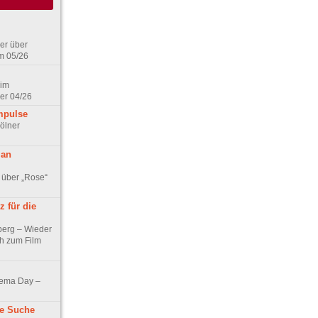
er über
m 05/26
 im
er 04/26
mpulse
ölner
 an
 über „Rose“
 für die
berg – Wieder
ch zum Film
nema Day –
ne Suche