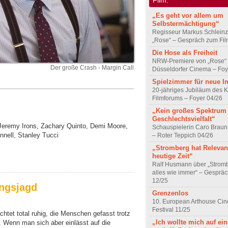
„Es geht vor allem um
Selbstermächtigung“
Regisseur Markus Schleinz
„Rose“ – Gespräch zum Fil
Die Hose als Freiheit
NRW-Premiere von „Rose“
Der große Crash - Margin Call
Düsseldorfer Cinema – Foy
Spielzimmer für neue I
20-jähriges Jubiläum des K
Filmforums – Foyer 04/26
„Kein großes Spektrum
Geschlechtsvielfalt“
 Jeremy Irons, Zachary Quinto, Demi Moore,
Schauspielerin Caro Braun
nell, Stanley Tucci
– Roter Teppich 04/26
„Stromberg hat Relevanz
heutige Zeit“
Ralf Husmann über „Strom
alles wie immer“ – Gesprä
12/25
ngsjagd
Grenzenlos
10. European Arthouse Ci
Festival 11/25
achtet total ruhig, die Menschen gefasst trotz
„Ich wollte mich auf ei
 Wenn man sich aber einlässt auf die