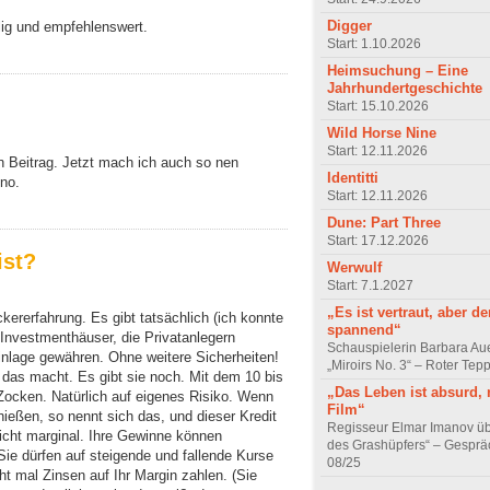
Digger
lig und empfehlenswert.
Start: 1.10.2026
Heimsuchung – Eine
Jahrhundertgeschichte
Start: 15.10.2026
Wild Horse Nine
Start: 12.11.2026
en Beitrag. Jetzt mach ich auch so nen
Identitti
no.
Start: 12.11.2026
Dune: Part Three
Start: 17.12.2026
ist?
Werwulf
Start: 7.1.2027
„Es ist vertraut, aber d
kererfahrung. Es gibt tatsächlich (ich konnte
spannend“
 Investmenthäuser, die Privatanlegern
Schauspielerin Barbara Au
Einlage gewähren. Ohne weitere Sicherheiten!
„Miroirs No. 3“ – Roter Tep
e das macht. Es gibt sie noch. Mit dem 10 bis
„Das Leben ist absurd, 
 Zocken. Natürlich auf eigenes Risiko. Wenn
Film“
eßen, so nennt sich das, und dieser Kredit
Regisseur Elmar Imanov üb
nicht marginal. Ihre Gewinne können
des Grashüpfers“ – Gesprä
. Sie dürfen auf steigende und fallende Kurse
08/25
t mal Zinsen auf Ihr Margin zahlen. (Sie