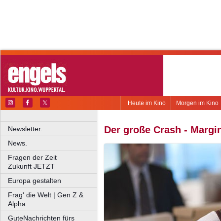
Heute im Kino
Morgen im Kino
Der große Crash - Margin
Newsletter.
News.
Fragen der Zeit
Zukunft JETZT
Europa gestalten
Frag' die Welt | Gen Z &
Alpha
GuteNachrichten fürs