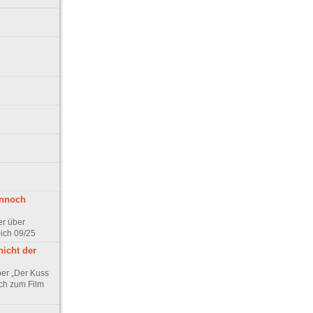
ennoch
er über
pich 09/25
nicht der
er „Der Kuss
ch zum Film