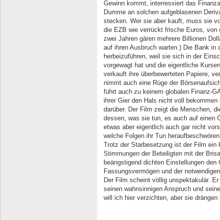
Gewinn kommt, interressiert das Finanza
Dumme an solchen aufgeblasenen Derivate
stecken. Wer sie aber kauft, muss sie v
die EZB wie verrückt frische Euros, von 
zwei Jahren gären mehrere Billionen Doll
auf ihren Ausbruch warten.) Die Bank in
herbeizuführen, weil sie sich in der Ein
vorgewagt hat und die eigentliche Kursent
verkauft ihre überbewerteten Papiere, ve
nimmt auch eine Rüge der Börsenaufsicht
führt auch zu keinem globalen Finanz-GAU
ihrer Gier den Hals nicht voll bekommen 
darüber. Der Film zeigt die Menschen, d
dessen, was sie tun, es auch auf eine
etwas aber eigentlich auch gar nicht vor
welche Folgen ihr Tun heraufbeschwören
Trotz der Starbesetzung ist der Film ein 
Stimmungen der Beteiligten mit der Brisa
beängstigend dichten Einstellungen de
Fassungsvermögen und der notwendigen H
Der Film scheint völlig unspektakulär. 
seinen wahnsinnigen Anspruch und seine 
will ich hier verzichten, aber sie drängen 