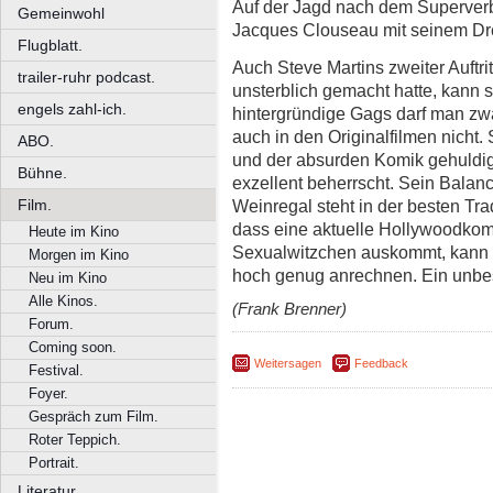
Auf der Jagd nach dem Superverbr
Gemeinwohl
Jacques Clouseau mit seinem D
Flugblatt.
Auch Steve Martins zweiter Auftritt
trailer-ruhr podcast.
unsterblich gemacht hatte, kann 
engels zahl-ich.
hintergründige Gags darf man zwa
auch in den Originalfilmen nicht.
ABO.
und der absurden Komik gehuldigt
Bühne.
exzellent beherrscht. Sein Bala
Weinregal steht in der besten Tra
Film.
dass eine aktuelle Hollywoodkom
Heute im Kino
Sexualwitzchen auskommt, kann 
Morgen im Kino
hoch genug anrechnen. Ein unbe
Neu im Kino
Alle Kinos.
(Frank Brenner)
Forum.
Coming soon.
Weitersagen
Feedback
Festival.
Foyer.
Gespräch zum Film.
Roter Teppich.
Portrait.
Literatur.