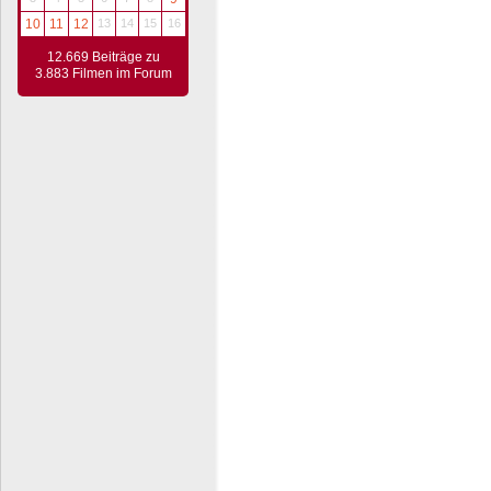
10
11
12
13
14
15
16
12.669 Beiträge zu
3.883 Filmen im Forum