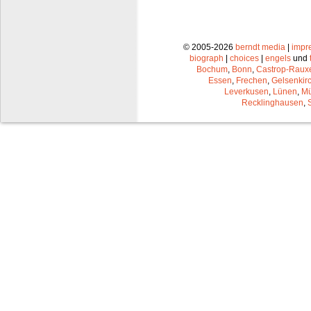
© 2005-2026
berndt media
|
impr
biograph
|
choices
|
engels
und
Bochum
,
Bonn
,
Castrop-Raux
Essen
,
Frechen
,
Gelsenkir
Leverkusen
,
Lünen
,
Mü
Recklinghausen
,