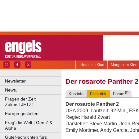
Heute im Kino
Morgen im Kino
Der rosarote Panther 2
Newsletter.
News.
(2)
Kurzinfo
Filmkritik
Forum
Fragen der Zeit
Der rosarote Panther 2
Zukunft JETZT
USA 2009, Laufzeit: 92 Min., FSK
Europa gestalten
Regie: Harald Zwart
Frag' die Welt | Gen Z &
Darsteller: Steve Martin, Jean Re
Alpha
Emily Mortimer, Andy Garcia, J
GuteNachrichten fürs