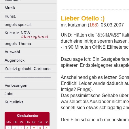
Musik.
Kunst.
Lieber Otello :)
engels spezial.
mr. kurtzman (
168
), 03.03.2007
Kultur in NRW.
UND: Hätten die "&%!!&%$$" Itali
durch eine Intrige sperren lassen
engels-Thema.
- in 90 Minuten OHNE Elfmetersc
Auswahl.
Dazu sage ich: Ein Gastgeberland 
Augenblick
späteren Endspielgegner akzepti
Zuletzt gelacht: Cartoons.
Anscheinend gab es letzten Som
––––––––––––––––––––
Endlich! Leider wurde dadurch auc
Verlosungen.
Intrige? Frings).
Jobs.
Das pessimistische Gehabe über 
war selbst als Ausländer nicht me
Kulturlinks.
schnell sich etwas schlagartig än
Kinokalender
Den Film schaue ich mir bestimmt
Mo
Di
Mi
Do
Fr
Sa
So
3
4
5
6
7
8
9