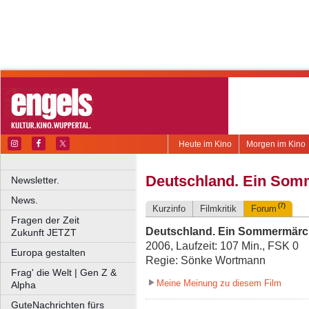
Heute im Kino
Morgen im Kino
Deutschland. Ein So
Newsletter.
News.
(7)
Kurzinfo
Filmkritik
Forum
Fragen der Zeit
Deutschland. Ein Sommermär
Zukunft JETZT
2006, Laufzeit: 107 Min., FSK 0
Europa gestalten
Regie: Sönke Wortmann
Frag' die Welt | Gen Z &
Meine Meinung zu diesem Film
Alpha
GuteNachrichten fürs