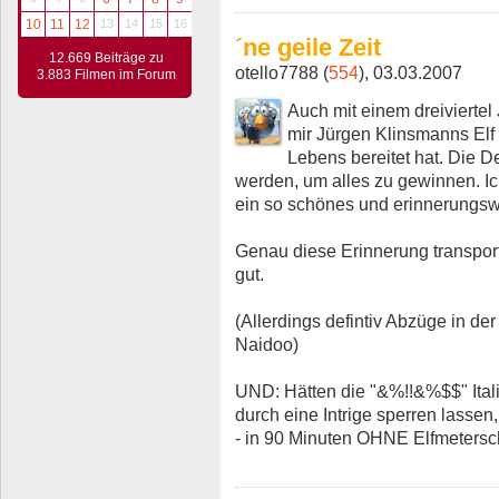
10
11
12
13
14
15
16
´ne geile Zeit
12.669 Beiträge zu
otello7788 (
554
), 03.03.2007
3.883 Filmen im Forum
Auch mit einem dreiviertel
mir Jürgen Klinsmanns Elf
Lebens bereitet hat. Die 
werden, um alles zu gewinnen. I
ein so schönes und erinnerungsw
Genau diese Erinnerung transport
gut.
(Allerdings defintiv Abzüge in d
Naidoo)
UND: Hätten die "&%!!&%$$" Itali
durch eine Intrige sperren lassen
- in 90 Minuten OHNE Elfmetersc