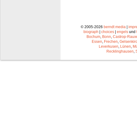
© 2005-2026
berndt media
|
impr
biograph
|
choices
|
engels
und
Bochum
,
Bonn
,
Castrop-Raux
Essen
,
Frechen
,
Gelsenkir
Leverkusen
,
Lünen
,
Mü
Recklinghausen
,