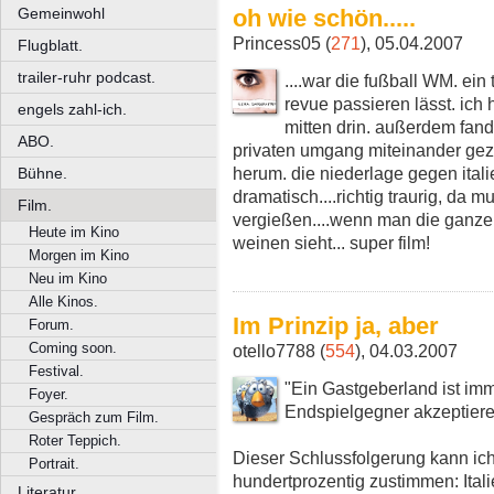
oh wie schön.....
Gemeinwohl
Princess05 (
271
), 05.04.2007
Flugblatt.
trailer-ruhr podcast.
....war die fußball WM. ein 
revue passieren lässt. ich 
engels zahl-ich.
mitten drin. außerdem fand
ABO.
privaten umgang miteinander ge
herum. die niederlage gegen ital
Bühne.
dramatisch....richtig traurig, da 
Film.
vergießen....wenn man die ganzen
Heute im Kino
weinen sieht... super film!
Morgen im Kino
Neu im Kino
Alle Kinos.
Im Prinzip ja, aber
Forum.
Coming soon.
otello7788 (
554
), 04.03.2007
Festival.
"Ein Gastgeberland ist imm
Foyer.
Endspielgegner akzeptiere
Gespräch zum Film.
Roter Teppich.
Dieser Schlussfolgerung kann ic
Portrait.
hundertprozentig zustimmen: Itali
Literatur.