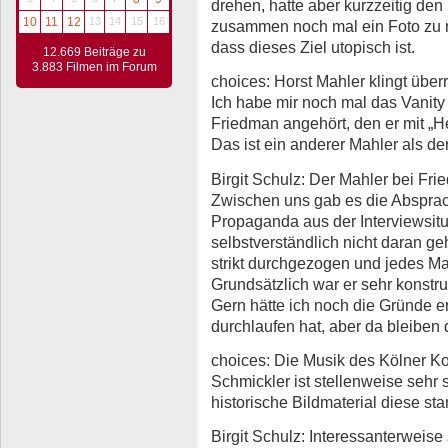
drehen, hatte aber kurzzeitig de
10
11
12
13
14
15
16
zusammen noch mal ein Foto zu m
dass dieses Ziel utopisch ist.
12.669 Beiträge zu
3.883 Filmen im Forum
choices: Horst Mahler klingt übe
Ich habe mir noch mal das Vanity 
Friedman angehört, den er mit „He
Das ist ein anderer Mahler als der
Birgit Schulz: Der Mahler bei Fri
Zwischen uns gab es die Absprach
Propaganda aus der Interviewsitu
selbstverständlich nicht daran ge
strikt durchgezogen und jedes Ma
Grundsätzlich war er sehr konstrukt
Gern hätte ich noch die Gründe e
durchlaufen hat, aber da bleiben d
choices: Die Musik des Kölner K
Schmickler ist stellenweise sehr 
historische Bildmaterial diese st
Birgit Schulz: Interessanterweise