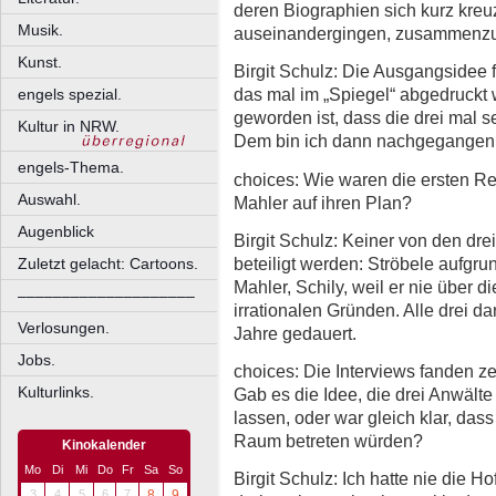
deren Biographien sich kurz kreu
Musik.
auseinandergingen, zusammenz
Kunst.
Birgit Schulz: Die Ausgangsidee f
das mal im „Spiegel“ abgedruckt 
engels spezial.
geworden ist, dass die drei mal
Kultur in NRW.
Dem bin ich dann nachgegangen
engels-Thema.
choices: Wie waren die ersten Re
Auswahl.
Mahler auf ihren Plan?
Augenblick
Birgit Schulz: Keiner von den dr
beteiligt werden: Ströbele aufgr
Zuletzt gelacht: Cartoons.
Mahler, Schily, weil er nie über d
––––––––––––––––––––
irrationalen Gründen. Alle drei 
Verlosungen.
Jahre gedauert.
Jobs.
choices: Die Interviews fanden zei
Kulturlinks.
Gab es die Idee, die drei Anwälte
lassen, oder war gleich klar, dass
Raum betreten würden?
Kinokalender
Mo
Di
Mi
Do
Fr
Sa
So
Birgit Schulz: Ich hatte nie die 
3
4
5
6
7
8
9