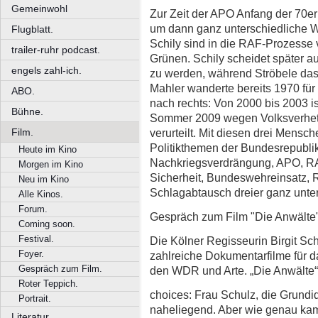
Gemeinwohl
Zur Zeit der APO Anfang der 70e
um dann ganz unterschiedliche 
Flugblatt.
Schily sind in die RAF-Prozesse
trailer-ruhr podcast.
Grünen. Schily scheidet später a
engels zahl-ich.
zu werden, während Ströbele das
Mahler wanderte bereits 1970 für 
ABO.
nach rechts: Von 2000 bis 2003 is
Bühne.
Sommer 2009 wegen Volksverhetz
verurteilt. Mit diesen drei Mensch
Film.
Politikthemen der Bundesrepublik
Heute im Kino
Nachkriegsverdrängung, APO, RA
Morgen im Kino
Sicherheit, Bundeswehreinsatz, Re
Neu im Kino
Schlagabtausch dreier ganz unter
Alle Kinos.
Forum.
Gespräch zum Film "Die Anwälte
Coming soon.
Festival.
Die Kölner Regisseurin Birgit Sch
Foyer.
zahlreiche Dokumentarfilme für d
Gespräch zum Film.
den WDR und Arte. „Die Anwälte“ is
Roter Teppich.
choices: Frau Schulz, die Grundid
Portrait.
naheliegend. Aber wie genau kame
Literatur.