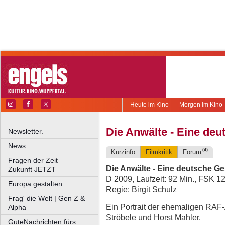
Heute im Kino
Morgen im Kino
Die Anwälte - Eine deu
Newsletter.
News.
(4)
Kurzinfo
Filmkritik
Forum
Fragen der Zeit
Die Anwälte - Eine deutsche G
Zukunft JETZT
D 2009, Laufzeit: 92 Min., FSK 1
Europa gestalten
Regie: Birgit Schulz
Frag' die Welt | Gen Z &
Ein Portrait der ehemaligen RAF-
Alpha
Ströbele und Horst Mahler.
GuteNachrichten fürs