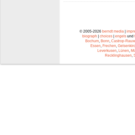
© 2005-2026
berndt media
|
impr
biograph
|
choices
|
engels
und
Bochum
,
Bonn
,
Castrop-Raux
Essen
,
Frechen
,
Gelsenkir
Leverkusen
,
Lünen
,
Mü
Recklinghausen
,