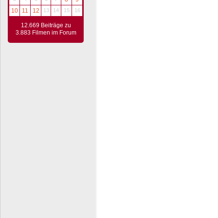
10
11
12
13
14
15
16
12.669 Beiträge zu
3.883 Filmen im Forum