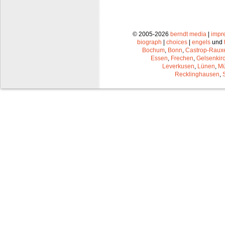
© 2005-2026
berndt media
|
impr
biograph
|
choices
|
engels
und
Bochum
,
Bonn
,
Castrop-Raux
Essen
,
Frechen
,
Gelsenkir
Leverkusen
,
Lünen
,
Mü
Recklinghausen
,