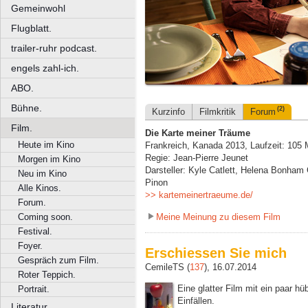
Gemeinwohl
Flugblatt.
trailer-ruhr podcast.
engels zahl-ich.
ABO.
Bühne.
(2)
Kurzinfo
Filmkritik
Forum
Film.
Die Karte meiner Träume
Heute im Kino
Frankreich, Kanada 2013, Laufzeit: 105 
Regie: Jean-Pierre Jeunet
Morgen im Kino
Darsteller: Kyle Catlett, Helena Bonham 
Neu im Kino
Pinon
Alle Kinos.
>> kartemeinertraeume.de/
Forum.
Meine Meinung zu diesem Film
Coming soon.
Festival.
Foyer.
Erschiessen Sie mich
Gespräch zum Film.
CemileTS (
137
), 16.07.2014
Roter Teppich.
Eine glatter Film mit ein paar h
Portrait.
Einfällen.
Literatur.