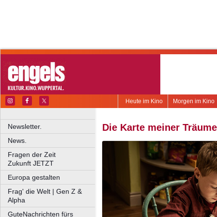
Heute im Kino
Morgen im Kino
Die Karte meiner Träume
Newsletter.
News.
Fragen der Zeit
Zukunft JETZT
Europa gestalten
Frag' die Welt | Gen Z &
Alpha
GuteNachrichten fürs