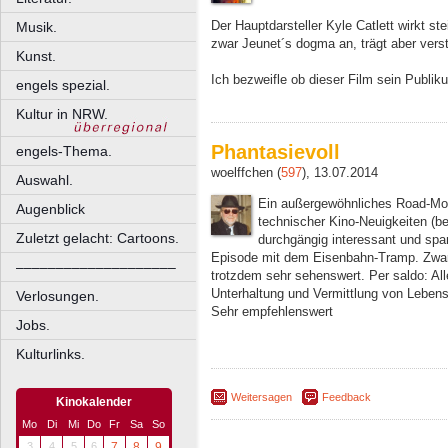
Der Hauptdarsteller Kyle Catlett wirkt ste
Musik.
zwar Jeunet´s dogma an, trägt aber verstä
Kunst.
Ich bezweifle ob dieser Film sein Publik
engels spezial.
Kultur in NRW.
Phantasievoll
engels-Thema.
woelffchen (
597
), 13.07.2014
Auswahl.
Ein außergewöhnliches Road-Movie
Augenblick
technischer Kino-Neuigkeiten (b
Zuletzt gelacht: Cartoons.
durchgängig interessant und span
Episode mit dem Eisenbahn-Tramp. Zwar 
––––––––––––––––––––
trotzdem sehr sehenswert. Per saldo: Al
Unterhaltung und Vermittlung von Lebens
Verlosungen.
Sehr empfehlenswert
Jobs.
Kulturlinks.
Weitersagen
Feedback
Kinokalender
Mo
Di
Mi
Do
Fr
Sa
So
3
4
5
6
7
8
9