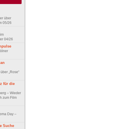
er über
m 05/26
 im
er 04/26
mpulse
ölner
 an
 über „Rose“
 für die
berg – Wieder
ch zum Film
nema Day –
ne Suche