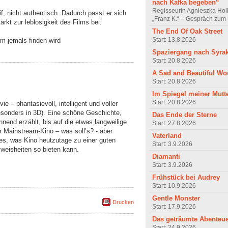
nach Kafka begeben“
Regisseurin Agnieszka Hol
if, nicht authentisch. Dadurch passt er sich
„Franz K.“ – Gespräch zum 
rkt zur leblosigkeit des Films bei.
The End Of Oak Street
Start: 13.8.2026
um jemals finden wird
Spaziergang nach Syra
Start: 20.8.2026
A Sad and Beautiful Wo
Start: 20.8.2026
Im Spiegel meiner Mutt
Start: 20.8.2026
 – phantasievoll, intelligent und voller
esonders in 3D). Eine schöne Geschichte,
Das Ende der Sterne
nend erzählt, bis auf die etwas langweilige
Start: 27.8.2026
Mainstream-Kino – was soll’s? - aber
Vaterland
les, was Kino heutzutage zu einer guten
Start: 3.9.2026
weisheiten so bieten kann.
Diamanti
Start: 3.9.2026
Frühstück bei Audrey
Start: 10.9.2026
Gentle Monster
Drucken
Start: 17.9.2026
Das geträumte Abenteu
Start: 24.9.2026