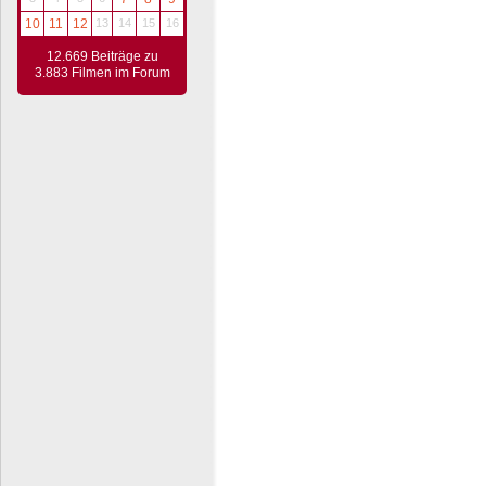
10
11
12
13
14
15
16
12.669 Beiträge zu
3.883 Filmen im Forum