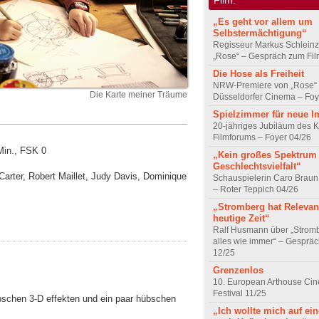
„Es geht vor allem um
Selbstermächtigung“
Regisseur Markus Schleinz
„Rose“ – Gespräch zum Fil
Die Hose als Freiheit
NRW-Premiere von „Rose“
Die Karte meiner Träume
Düsseldorfer Cinema – Foy
Spielzimmer für neue I
20-jähriges Jubiläum des K
Filmforums – Foyer 04/26
Min., FSK 0
„Kein großes Spektrum
Geschlechtsvielfalt“
Carter, Robert Maillet, Judy Davis, Dominique
Schauspielerin Caro Braun
– Roter Teppich 04/26
„Stromberg hat Relevanz
heutige Zeit“
Ralf Husmann über „Strom
alles wie immer“ – Gesprä
12/25
Grenzenlos
10. European Arthouse Ci
Festival 11/25
übschen 3-D effekten und ein paar hübschen
„Ich wollte mich auf ei