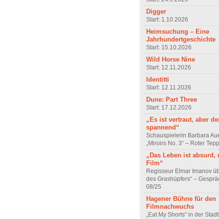
Digger
Start: 1.10.2026
Heimsuchung – Eine
Jahrhundertgeschichte
Start: 15.10.2026
Wild Horse Nine
Start: 12.11.2026
Identitti
Start: 12.11.2026
Dune: Part Three
Start: 17.12.2026
„Es ist vertraut, aber d
spannend“
Schauspielerin Barbara Au
„Miroirs No. 3“ – Roter Tep
„Das Leben ist absurd, 
Film“
Regisseur Elmar Imanov üb
des Grashüpfers“ – Gesprä
08/25
Hagener Bühne für den
Filmnachwuchs
„Eat My Shorts“ in der Stad