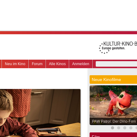
Neu im Kino
Forum
Alle Kinos
Anmelden
Neue Kinofilme
PAW Patrol: Der Dino-Film
Film.