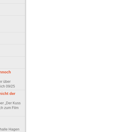
ennoch
er über
pich 09/25
nicht der
er „Der Kuss
ch zum Film
thalle Hagen