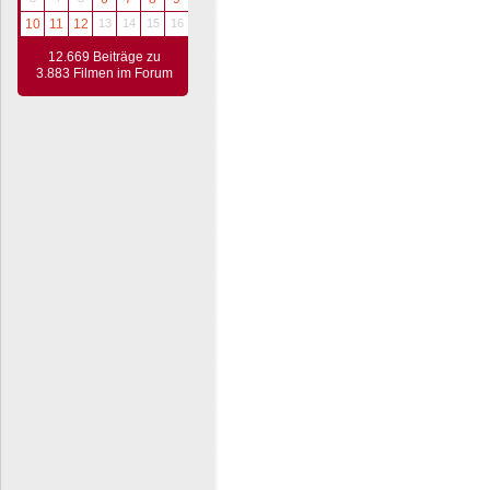
10
11
12
13
14
15
16
12.669 Beiträge zu
3.883 Filmen im Forum