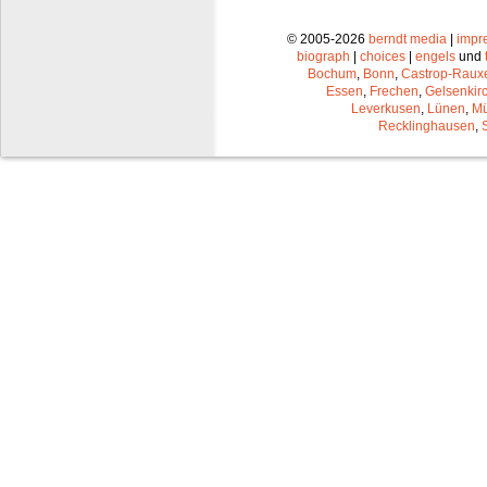
© 2005-2026
berndt media
|
impr
biograph
|
choices
|
engels
und
Bochum
,
Bonn
,
Castrop-Raux
Essen
,
Frechen
,
Gelsenkir
Leverkusen
,
Lünen
,
Mü
Recklinghausen
,