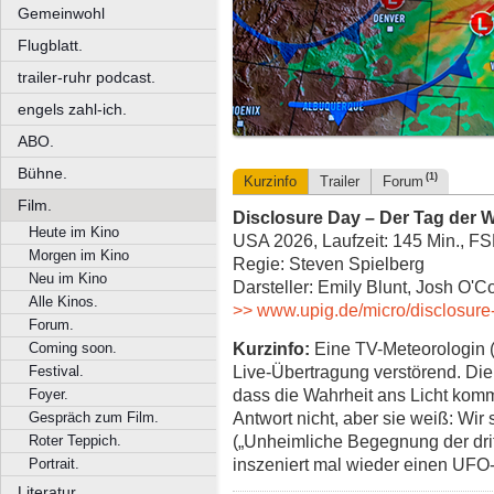
Gemeinwohl
Flugblatt.
trailer-ruhr podcast.
engels zahl-ich.
ABO.
Bühne.
(1)
Kurzinfo
Trailer
Forum
Film.
Disclosure Day – Der Tag der W
Heute im Kino
USA 2026, Laufzeit: 145 Min., F
Morgen im Kino
Regie: Steven Spielberg
Neu im Kino
Darsteller: Emily Blunt, Josh O'Co
Alle Kinos.
>> www.upig.de/micro/disclosure-
Forum.
Kurzinfo:
Eine TV-Meteorologin (E
Coming soon.
Live-Übertragung verstörend. Die 
Festival.
dass die Wahrheit ans Licht komm
Foyer.
Antwort nicht, aber sie weiß: Wir 
Gespräch zum Film.
(„Unheimliche Begegnung der dritte
Roter Teppich.
inszeniert mal wieder einen UFO
Portrait.
Literatur.