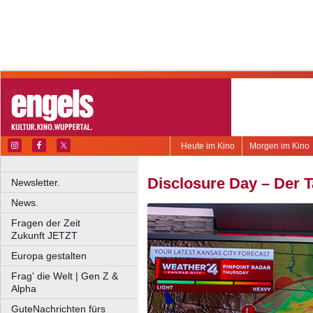
Heute im Kino
Morgen im Kino
Disclosure Day – Der T
Newsletter.
News.
Fragen der Zeit
Zukunft JETZT
Europa gestalten
Frag' die Welt | Gen Z &
Alpha
GuteNachrichten fürs