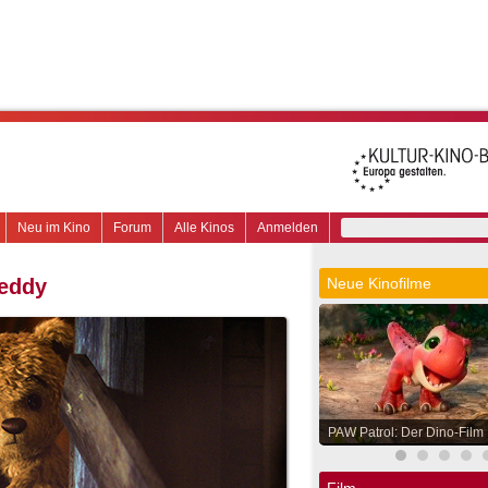
Neu im Kino
Forum
Alle Kinos
Anmelden
Teddy
Neue Kinofilme
PAW Patrol: Der Dino-Film
Film.