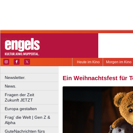
Heute im Kino
Morgen im Kino
Ein Weihnachtsfest für 
Newsletter.
News.
Fragen der Zeit
Zukunft JETZT
Europa gestalten
Frag' die Welt | Gen Z &
Alpha
GuteNachrichten fürs