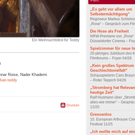
„Es geht vor allem um
Selbstermächtigung“
Regisseur Markus Schleinz
„Rose“ – Gespräch zum Fil
Die Hose als Freiheit
NRW-Premiere von „Rose“
Ein Weihnachtsfest für Teddy
Düsseldorfer Cinema – Foy
Spielzimmer für neue I
20-jähriges Jubiläum des K
Filmforums – Foyer 04/26
0
„Kein großes Spektrum
Geschlechtsvielfalt“
unnar Roise, Nader Khademi
Schauspielerin Caro Braun
fuer-teddy
– Roter Teppich 04/26
„Stromberg hat Relevanz
heutige Zeit“
Ralf Husmann über „Strom
alles wie immer“ – Gesprä
Drucken
12/25
Grenzenlos
10. European Arthouse Ci
Festival 11/25
„Ich wollte mich auf ei