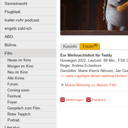
Gemeinwohl
Flugblatt.
trailer-ruhr podcast.
engels zahl-ich.
ABO.
Bühne.
(0)
Kurzinfo
Forum
Film.
Ein Weihnachtsfest für Teddy
Heute im Kino
Norwegen 2022, Laufzeit: 89 Min., FSK 
Regie: Andrea Eckerbom
Morgen im Kino
Darsteller: Marte Klerck-Nilssen, Jan G
Neu im Kino
>> www.capelight.de/ein-weihnachtsfest-
Alle Kinos.
Forum.
Meine Meinung zu diesem Film
Coming soon.
Festival.
Weitersagen
Feedback
Foyer.
Gespräch zum Film.
Roter Teppich.
Portrait.
Literatur.