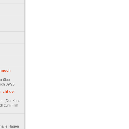
ennoch
er über
pich 09/25
nicht der
er „Der Kuss
ch zum Film
thalle Hagen