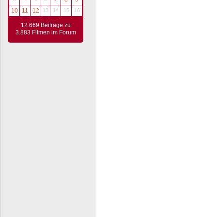
10
11
12
13
14
15
16
12.669 Beiträge zu
3.883 Filmen im Forum