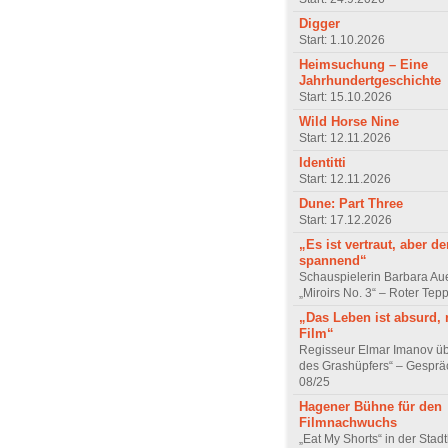
Digger
Start: 1.10.2026
Heimsuchung – Eine
Jahrhundertgeschichte
Start: 15.10.2026
Wild Horse Nine
Start: 12.11.2026
Identitti
Start: 12.11.2026
Dune: Part Three
Start: 17.12.2026
„Es ist vertraut, aber d
spannend“
Schauspielerin Barbara Au
„Miroirs No. 3“ – Roter Tep
„Das Leben ist absurd, 
Film“
Regisseur Elmar Imanov üb
des Grashüpfers“ – Gesprä
08/25
Hagener Bühne für den
Filmnachwuchs
„Eat My Shorts“ in der Stad