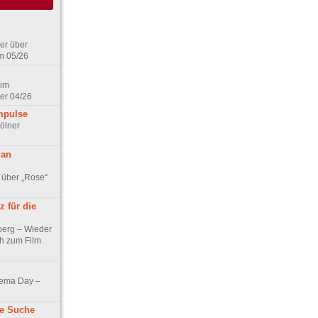
er über
m 05/26
 im
er 04/26
mpulse
ölner
 an
 über „Rose“
 für die
berg – Wieder
ch zum Film
nema Day –
ne Suche