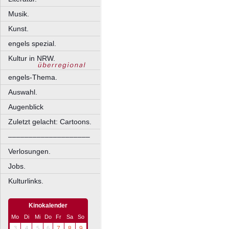
Musik.
Kunst.
engels spezial.
Kultur in NRW.
engels-Thema.
Auswahl.
Augenblick
Zuletzt gelacht: Cartoons.
––––––––––––––––––––
Verlosungen.
Jobs.
Kulturlinks.
Kinokalender
Mo
Di
Mi
Do
Fr
Sa
So
3
4
5
6
7
8
9