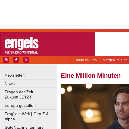
Heute im Kino
Morgen im Kino
Eine Million Minuten
Newsletter.
News.
Fragen der Zeit
Zukunft JETZT
Europa gestalten
Frag' die Welt | Gen Z &
Alpha
GuteNachrichten fürs