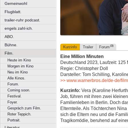
Gemeinwohl
Flugblatt.
trailer-ruhr podcast.
engels zahl-ich.
ABO.
Bühne.
(3)
Kurzinfo
Trailer
Forum
Film.
Eine Million Minuten
Heute im Kino
Deutschland 2023, Laufzeit: 125 
Morgen im Kino
Regie: Christopher Doll
Neu im Kino
Darsteller: Tom Schilling, Karolin
Alle Kinos.
>> www.warnerbros.de/de-de/film
Forum.
Kurzinfo:
Vera (Karoline Herfurth
Coming soon.
Job, führen mit ihren zwei klein
Festival.
Familienleben in Berlin. Doch da
Foyer.
Elternteile. Als Töchterchen Nina d
Gespräch zum Film.
sich die Eltern neu und die Fami
Roter Teppich.
Tragikomödie, beruhend auf eine
Portrait.
Literatur.