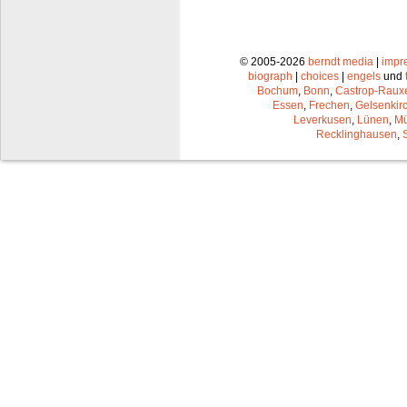
© 2005-2026
berndt media
|
impr
biograph
|
choices
|
engels
und
Bochum
,
Bonn
,
Castrop-Raux
Essen
,
Frechen
,
Gelsenkir
Leverkusen
,
Lünen
,
Mü
Recklinghausen
,