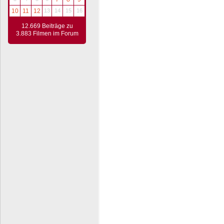
10
11
12
13
14
15
16
12.669 Beiträge zu
3.883 Filmen im Forum