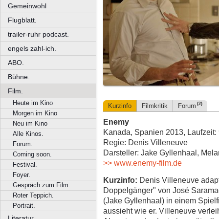
Gemeinwohl
Flugblatt.
trailer-ruhr podcast.
engels zahl-ich.
ABO.
Bühne.
Film.
Heute im Kino
(2)
Kurzinfo
Filmkritik
Forum
Morgen im Kino
Enemy
Neu im Kino
Kanada, Spanien 2013, Laufzeit:
Alle Kinos.
Regie: Denis Villeneuve
Forum.
Darsteller: Jake Gyllenhaal, Mel
Coming soon.
>> www.enemy-film.de
Festival.
Foyer.
Kurzinfo:
Denis Villeneuve adap
Gespräch zum Film.
Doppelgänger" von José Saramag
Roter Teppich.
(Jake Gyllenhaal) in einem Spielf
Portrait.
aussieht wie er. Villeneuve verlei
Literatur.