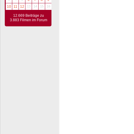
10
11
12
13
14
15
16
12.669 Beiträge zu
3.883 Filmen im Forum