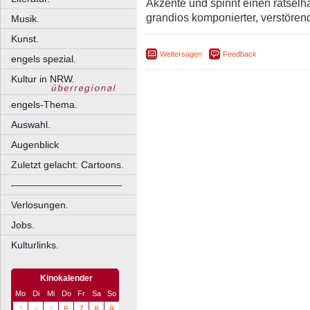
Akzente und spinnt einen rätselh
grandios komponierter, verstöre
Musik.
Kunst.
Weitersagen
Feedback
engels spezial.
Kultur in NRW.
engels-Thema.
Auswahl.
Augenblick
Zuletzt gelacht: Cartoons.
––––––––––––––––––––
Verlosungen.
Jobs.
Kulturlinks.
Kinokalender
Mo
Di
Mi
Do
Fr
Sa
So
3
4
5
6
7
8
9