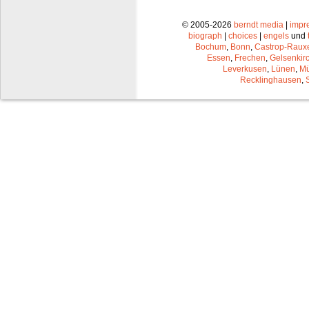
© 2005-2026
berndt media
|
impr
biograph
|
choices
|
engels
und
Bochum
,
Bonn
,
Castrop-Raux
Essen
,
Frechen
,
Gelsenkir
Leverkusen
,
Lünen
,
Mü
Recklinghausen
,