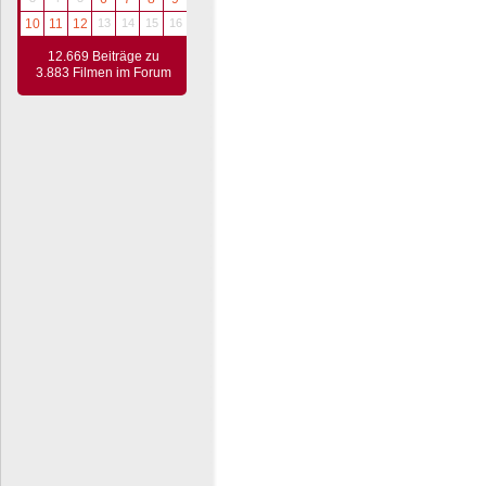
10
11
12
13
14
15
16
12.669 Beiträge zu
3.883 Filmen im Forum