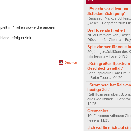
„Es geht vor allem um
Selbstermächtigung“
Regisseur Markus Schleinz
„Rose“ – Gespräch zum Fil
elt in 4 rollen sowie die anderen
Die Hose als Freiheit
NRW-Premiere von „Rose“
land erfolg erzielt.
Düsseldorfer Cinema – Foy
Spielzimmer für neue I
20-jähriges Jubiläum des K
Filmforums – Foyer 04/26
Drucken
„Kein großes Spektrum
Geschlechtsvielfalt“
Schauspielerin Caro Braun
– Roter Teppich 04/26
„Stromberg hat Relevanz
heutige Zeit“
Ralf Husmann über „Strom
alles wie immer“ – Gesprä
12/25
Grenzenlos
10. European Arthouse Ci
Festival 11/25
„Ich wollte mich auf ei