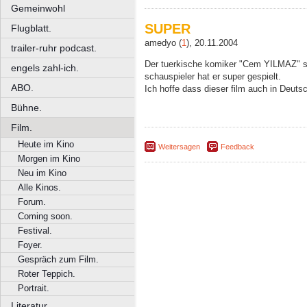
Gemeinwohl
SUPER
Flugblatt.
amedyo (
1
), 20.11.2004
trailer-ruhr podcast.
Der tuerkische komiker "Cem YILMAZ" spi
engels zahl-ich.
schauspieler hat er super gespielt.
ABO.
Ich hoffe dass dieser film auch in Deutsch
Bühne.
Film.
Heute im Kino
Weitersagen
Feedback
Morgen im Kino
Neu im Kino
Alle Kinos.
Forum.
Coming soon.
Festival.
Foyer.
Gespräch zum Film.
Roter Teppich.
Portrait.
Literatur.