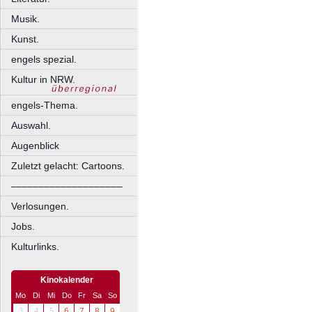
Musik.
Kunst.
engels spezial.
Kultur in NRW.
engels-Thema.
Auswahl.
Augenblick
Zuletzt gelacht: Cartoons.
––––––––––––––––––––
Verlosungen.
Jobs.
Kulturlinks.
Kinokalender
Mo
Di
Mi
Do
Fr
Sa
So
3
4
5
6
7
8
9