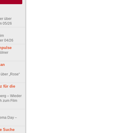
er über
m 05/26
 im
er 04/26
mpulse
ölner
 an
 über „Rose“
 für die
berg – Wieder
ch zum Film
nema Day –
ne Suche