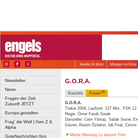
Heute im Kino
Morgen im Kino
G.O.R.A.
Newsletter.
News.
(1)
Kurzinfo
Forum
Fragen der Zeit
G.O.R.A.
Zukunft JETZT
Türkei 2004, Laufzeit: 127 Min., FSK 12
Europa gestalten
Regie: Ömer Faruk Sorak
Darsteller: Cem Yilmaz, Safak Sezer, E
Frag' die Welt | Gen Z &
Güven, Rasim Öztekin, Idil Firat, Cezmi
Alpha
Meine Meinung zu diesem Film
GuteNachrichten fürs