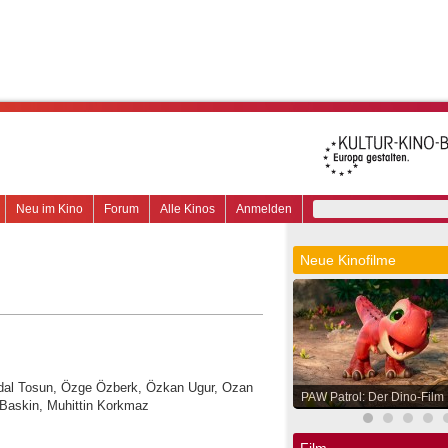
Neu im Kino
Forum
Alle Kinos
Anmelden
Neue Kinofilme
rdal Tosun, Özge Özberk, Özkan Ugur, Ozan
PAW Patrol: Der Dino-Film
 Baskin, Muhittin Korkmaz
Film.