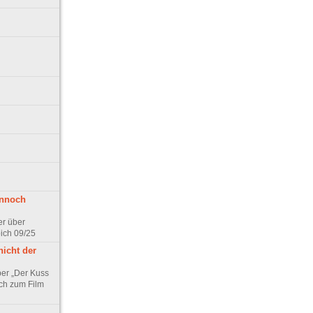
ennoch
er über
pich 09/25
nicht der
er „Der Kuss
ch zum Film