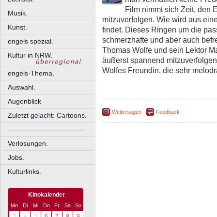
Film nimmt sich Zeit, den
Musik.
mitzuverfolgen. Wie wird aus ein
Kunst.
findet. Dieses Ringen um die pa
schmerzhafte und aber auch befr
engels spezial.
Thomas Wolfe und sein Lektor Ma
Kultur in NRW.
äußerst spannend mitzuverfolge
Wolfes Freundin, die sehr melod
engels-Thema.
Auswahl.
Augenblick
Weitersagen
Feedback
Zuletzt gelacht: Cartoons.
––––––––––––––––––––
Verlosungen.
Jobs.
Kulturlinks.
Kinokalender
Mo
Di
Mi
Do
Fr
Sa
So
3
4
5
6
7
8
9