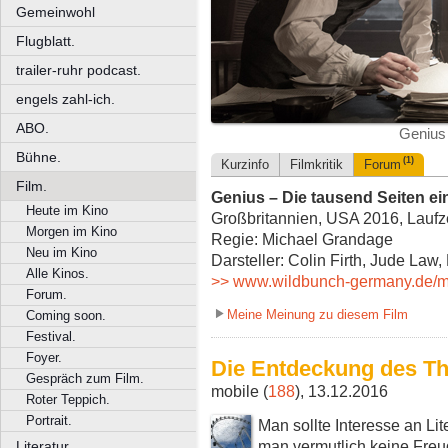
Gemeinwohl
Flugblatt.
trailer-ruhr podcast.
engels zahl-ich.
ABO.
Genius 
Bühne.
(1)
Kurzinfo
Filmkritik
Forum
Film.
Genius – Die tausend Seiten ei
Heute im Kino
Großbritannien, USA 2016, Laufze
Morgen im Kino
Regie: Michael Grandage
Neu im Kino
Darsteller: Colin Firth, Jude Law
Alle Kinos.
>> www.wildbunch-germany.de/m
Forum.
Meine Meinung zu diesem Film
Coming soon.
Festival.
Foyer.
Die Entdeckung des T
Gespräch zum Film.
mobile (
188
), 13.12.2016
Roter Teppich.
Portrait.
Man sollte Interesse an Li
man vermutlich keine Freu
Literatur.