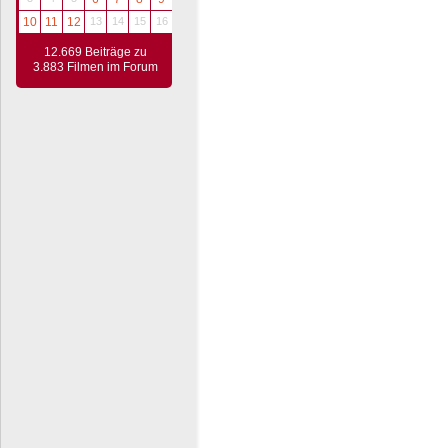
10
11
12
13
14
15
16
12.669 Beiträge zu
3.883 Filmen im Forum