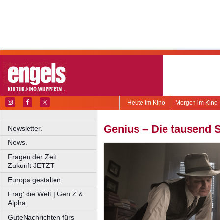
Heute im Kino
Morgen im Kino
Genius – Die tausend S
Newsletter.
News.
Fragen der Zeit
Zukunft JETZT
Europa gestalten
Frag' die Welt | Gen Z &
Alpha
GuteNachrichten fürs