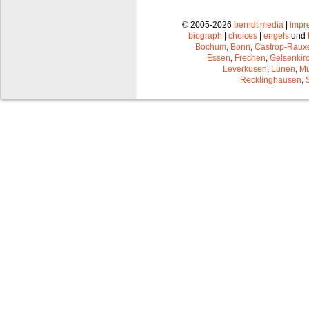
© 2005-2026
berndt media
|
impr
biograph
|
choices
|
engels
und
Bochum
,
Bonn
,
Castrop-Raux
Essen
,
Frechen
,
Gelsenkir
Leverkusen
,
Lünen
,
Mü
Recklinghausen
,