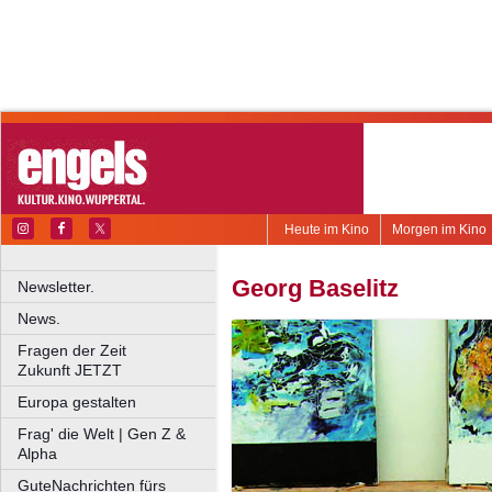
Heute im Kino
Morgen im Kino
Georg Baselitz
Newsletter.
News.
Fragen der Zeit
Zukunft JETZT
Europa gestalten
Frag' die Welt | Gen Z &
Alpha
GuteNachrichten fürs