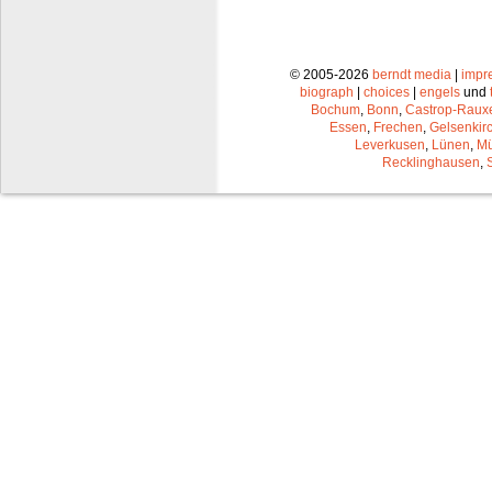
© 2005-2026
berndt media
|
impr
biograph
|
choices
|
engels
und
Bochum
,
Bonn
,
Castrop-Raux
Essen
,
Frechen
,
Gelsenkir
Leverkusen
,
Lünen
,
Mü
Recklinghausen
,