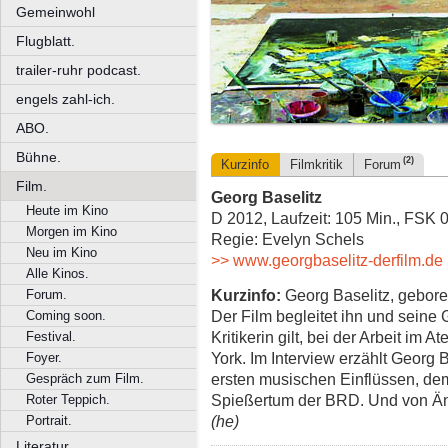
Gemeinwohl
Flugblatt.
trailer-ruhr podcast.
engels zahl-ich.
ABO.
Bühne.
(2)
Kurzinfo
Filmkritik
Forum
Film.
Georg Baselitz
Heute im Kino
D 2012, Laufzeit: 105 Min., FSK 
Morgen im Kino
Regie: Evelyn Schels
Neu im Kino
>> www.georgbaselitz-derfilm.de
Alle Kinos.
Kurzinfo:
Georg Baselitz, geboren
Forum.
Der Film begleitet ihn und seine G
Coming soon.
Kritikerin gilt, bei der Arbeit im 
Festival.
York. Im Interview erzählt Georg 
Foyer.
ersten musischen Einflüssen, d
Gespräch zum Film.
Spießertum der BRD. Und von Äng
Roter Teppich.
(he)
Portrait.
Literatur.