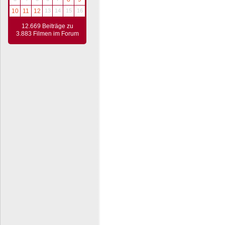
10
11
12
13
14
15
16
12.669 Beiträge zu
3.883 Filmen im Forum