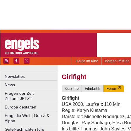
Heute im Kino
Morgen im Kino
Girlfight
Newsletter.
News.
(1)
Kurzinfo
Filmkritik
Forum
Fragen der Zeit
Girlfight
Zukunft JETZT
USA 2000, Laufzeit: 110 Min.
Europa gestalten
Regie: Karyn Kusama
Frag' die Welt | Gen Z &
Darsteller: Michelle Rodriguez, J
Alpha
Douglas, Ray Santiago, Elisa Bo
Iris Little-Thomas, John Sayles, V
GuteNachrichten fürs