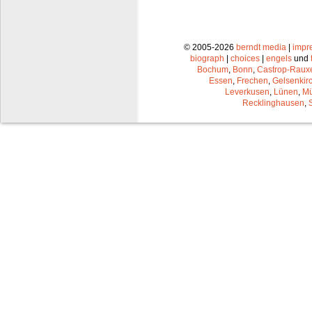
© 2005-2026
berndt media
|
impr
biograph
|
choices
|
engels
und
Bochum
,
Bonn
,
Castrop-Raux
Essen
,
Frechen
,
Gelsenkir
Leverkusen
,
Lünen
,
Mü
Recklinghausen
,