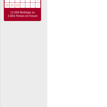
10
11
12
13
14
15
16
12.669 Beiträge zu
3.883 Filmen im Forum