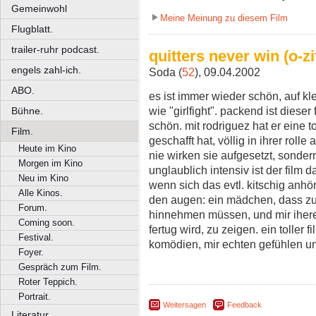
Gemeinwohl
Meine Meinung zu diesem Film
Flugblatt.
trailer-ruhr podcast.
quitters never win (o-zi
engels zahl-ich.
Soda (
52
), 09.04.2002
ABO.
es ist immer wieder schön, auf kl
wie "girlfight". packend ist diese
Bühne.
schön. mit rodriguez hat er eine to
Film.
geschafft hat, völlig in ihrer roll
Heute im Kino
nie wirken sie aufgesetzt, sonder
Morgen im Kino
unglaublich intensiv ist der film d
Neu im Kino
wenn sich das evtl. kitschig anhört
Alle Kinos.
den augen: ein mädchen, dass zu
Forum.
hinnehmen müssen, und mir ihere
Coming soon.
fertug wird, zu zeigen. ein toller 
Festival.
komödien, mir echten gefühlen und
Foyer.
Gespräch zum Film.
Roter Teppich.
Portrait.
Weitersagen
Feedback
Literatur.