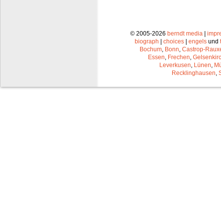
© 2005-2026
berndt media
|
impr
biograph
|
choices
|
engels
und
Bochum
,
Bonn
,
Castrop-Raux
Essen
,
Frechen
,
Gelsenkir
Leverkusen
,
Lünen
,
Mü
Recklinghausen
,