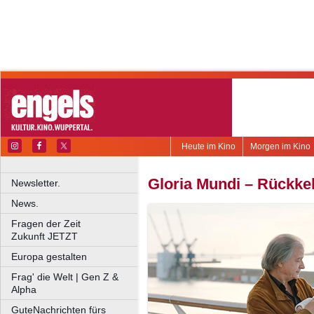
Heute im Kino
Morgen im Kino
Gloria Mundi – Rückke
Newsletter.
News.
Fragen der Zeit
Zukunft JETZT
Europa gestalten
Frag' die Welt | Gen Z &
Alpha
GuteNachrichten fürs