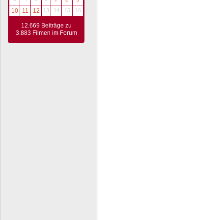
10
11
12
13
14
15
16
12.669 Beiträge zu
3.883 Filmen im Forum