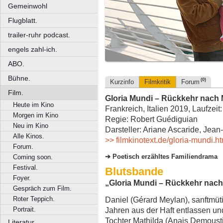
Gemeinwohl
Flugblatt.
trailer-ruhr podcast.
engels zahl-ich.
ABO.
Bühne.
(0)
Kurzinfo
Filmkritik
Forum
Film.
Gloria Mundi – Rückkehr nach M
Heute im Kino
Frankreich, Italien 2019, Laufzeit
Morgen im Kino
Regie: Robert Guédiguian
Neu im Kino
Darsteller: Ariane Ascaride, Jea
Alle Kinos.
>> filmkinotext.de/gloria-mundi.h
Forum.
Poetisch erzähltes Familiendrama
Coming soon.
Festival.
Blutsbande
Foyer.
„Gloria Mundi – Rückkehr nach 
Gespräch zum Film.
Roter Teppich.
Daniel (Gérard Meylan), sanftmüt
Portrait.
Jahren aus der Haft entlassen und
Tochter Mathilda (Anais Demousti
Literatur.