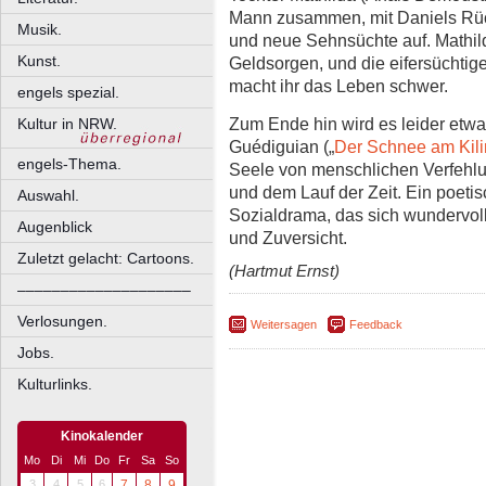
Mann zusammen, mit Daniels Rüc
Musik.
und neue Sehnsüchte auf. Mathild
Kunst.
Geldsorgen, und die eifersüchtig
macht ihr das Leben schwer.
engels spezial.
Zum Ende hin wird es leider etwas
Kultur in NRW.
Guédiguian („
Der Schnee am Kil
engels-Thema.
Seele von menschlichen Verfehl
und dem Lauf der Zeit. Ein poet
Auswahl.
Sozialdrama, das sich wundervol
Augenblick
und Zuversicht.
Zuletzt gelacht: Cartoons.
(Hartmut Ernst)
––––––––––––––––––––
Verlosungen.
Weitersagen
Feedback
Jobs.
Kulturlinks.
Kinokalender
Mo
Di
Mi
Do
Fr
Sa
So
3
4
5
6
7
8
9