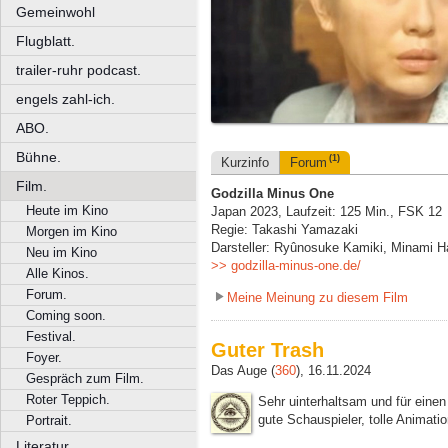
Gemeinwohl
Flugblatt.
trailer-ruhr podcast.
engels zahl-ich.
ABO.
Bühne.
(1)
Kurzinfo
Forum
Film.
Godzilla Minus One
Heute im Kino
Japan 2023, Laufzeit: 125 Min., FSK 12
Regie: Takashi Yamazaki
Morgen im Kino
Darsteller: Ryûnosuke Kamiki, Minami
Neu im Kino
>> godzilla-minus-one.de/
Alle Kinos.
Forum.
Meine Meinung zu diesem Film
Coming soon.
Festival.
Guter Trash
Foyer.
Das Auge (
360
), 16.11.2024
Gespräch zum Film.
Roter Teppich.
Sehr uinterhaltsam und für einen
gute Schauspieler, tolle Animat
Portrait.
Literatur.