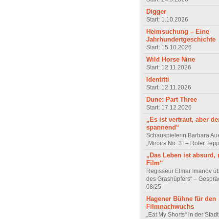
Digger
Start: 1.10.2026
Heimsuchung – Eine
Jahrhundertgeschichte
Start: 15.10.2026
Wild Horse Nine
Start: 12.11.2026
Identitti
Start: 12.11.2026
Dune: Part Three
Start: 17.12.2026
„Es ist vertraut, aber d
spannend“
Schauspielerin Barbara Au
„Miroirs No. 3“ – Roter Tep
„Das Leben ist absurd, 
Film“
Regisseur Elmar Imanov üb
des Grashüpfers“ – Gesprä
08/25
Hagener Bühne für den
Filmnachwuchs
„Eat My Shorts“ in der Stad