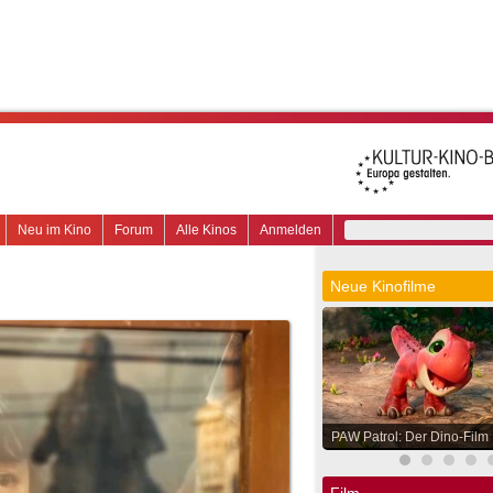
Neu im Kino
Forum
Alle Kinos
Anmelden
Neue Kinofilme
PAW Patrol: Der Dino-Film
Film.