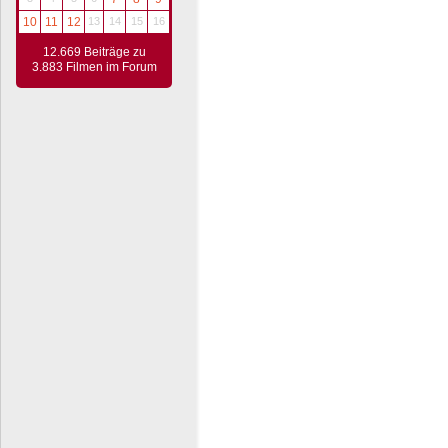
10
11
12
13
14
15
16
12.669 Beiträge zu
3.883 Filmen im Forum