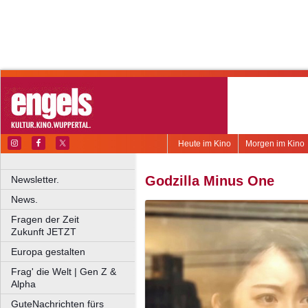
Heute im Kino
Morgen im Kino
Godzilla Minus One
Newsletter.
News.
Fragen der Zeit
Zukunft JETZT
Europa gestalten
Frag' die Welt | Gen Z &
Alpha
GuteNachrichten fürs