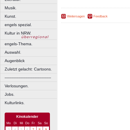
Musik.
Kunst.
Weitersagen
Feedback
engels spezial.
Kultur in NRW.
engels-Thema.
Auswahl.
Augenblick
Zuletzt gelacht: Cartoons.
––––––––––––––––––––
Verlosungen.
Jobs.
Kulturlinks.
Kinokalender
Mo
Di
Mi
Do
Fr
Sa
So
3
4
5
6
7
8
9