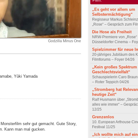
„Es geht vor allem um
Selbstermächtigung“
Regisseur Markus Schleinz
„Rose“ – Gespräch zum Fil
Die Hose als Freiheit
NRW-Premiere von „Rose“
Godzilla Minus One
Düsseldorfer Cinema – Foy
Spielzimmer für neue I
20-jähriges Jubiläum des K
Filmforums – Foyer 04/26
„Kein großes Spektrum
Geschlechtsvielfalt“
 Hamabe, Yûki Yamada
Schauspielerin Caro Braun
– Roter Teppich 04/26
„Stromberg hat Relevanz
heutige Zeit“
Ralf Husmann über „Strom
alles wie immer“ – Gesprä
12/25
Grenzenlos
10. European Arthouse Ci
 Monsterfilm sehr gut gemacht. Gute Story,
Festival 11/25
ion. Kann man mal gucken.
„Ich wollte mich auf ei