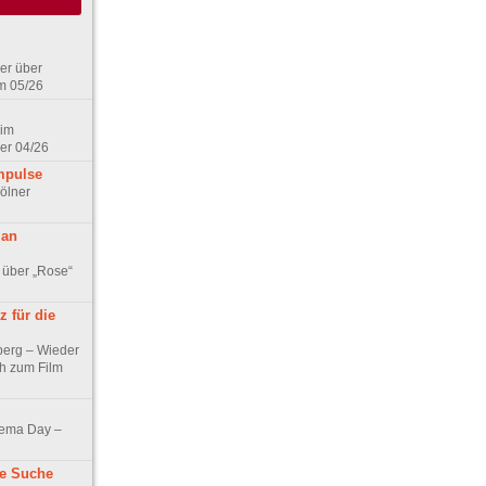
er über
m 05/26
 im
er 04/26
mpulse
ölner
 an
 über „Rose“
 für die
berg – Wieder
ch zum Film
nema Day –
ne Suche