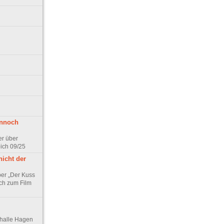
ennoch
er über
pich 09/25
nicht der
er „Der Kuss
ch zum Film
thalle Hagen