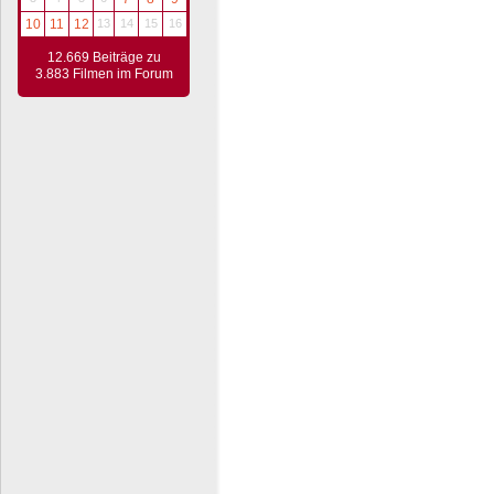
10
11
12
13
14
15
16
12.669 Beiträge zu
3.883 Filmen im Forum