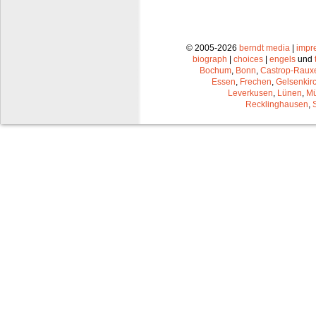
© 2005-2026
berndt media
|
impr
biograph
|
choices
|
engels
und
Bochum
,
Bonn
,
Castrop-Raux
Essen
,
Frechen
,
Gelsenkir
Leverkusen
,
Lünen
,
Mü
Recklinghausen
,