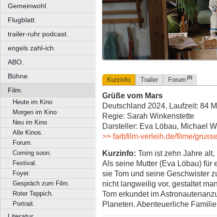
Gemeinwohl
Flugblatt.
trailer-ruhr podcast.
engels zahl-ich.
ABO.
Bühne.
(0)
Kurzinfo
Trailer
Forum
Film.
Grüße vom Mars
Heute im Kino
Deutschland 2024, Laufzeit: 84 M
Morgen im Kino
Regie: Sarah Winkenstette
Neu im Kino
Darsteller: Eva Löbau, Michael W
Alle Kinos.
>> farbfilm-verleih.de/filme/gru
Forum.
Kurzinfo:
Tom ist zehn Jahre alt,
Coming soon.
Als seine Mutter (Eva Löbau) für
Festival.
sie Tom und seine Geschwister 
Foyer.
nicht langweilig vor, gestaltet 
Gespräch zum Film.
Tom erkundet im Astronautenanz
Roter Teppich.
Planeten. Abenteuerliche Famil
Portrait.
Literatur.