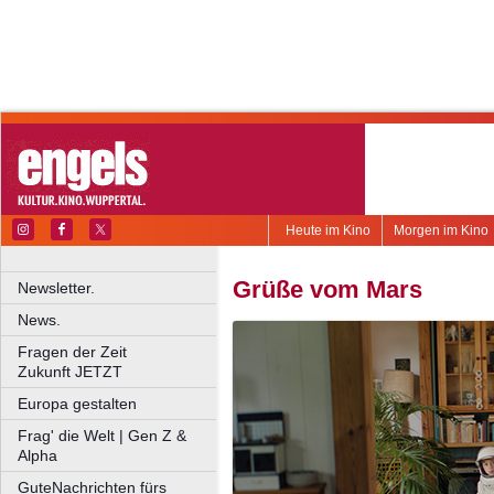
Heute im Kino
Morgen im Kino
Grüße vom Mars
Newsletter.
News.
Fragen der Zeit
Zukunft JETZT
Europa gestalten
Frag' die Welt | Gen Z &
Alpha
GuteNachrichten fürs