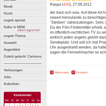
Raspa (
408
), 27.09.2012
Musik.
der traut sich was. Auf diese Art 
Kunst.
soweit hierzulande zu besichtige
engels spezial.
"Sterben" näherzubringen. Sehr,
Da der Film Fördermittel erhielt, 
Kultur in NRW.
im öffentlich-rechtlichen TV zu s
engels-Thema.
wirklich jeden angeht, gehört dan
Sendeplatz. Und soll ich mal Pro
Auswahl.
Uhr ausgestrahlt werden, da halte
Augenblick
sagen die Fernsehmacher so schö
Zuletzt gelacht: Cartoons.
––––––––––––––––––––
Verlosungen.
Weitersagen
Feedback
Jobs.
Kulturlinks.
Kinokalender
Mo
Di
Mi
Do
Fr
Sa
So
3
4
5
6
7
8
9