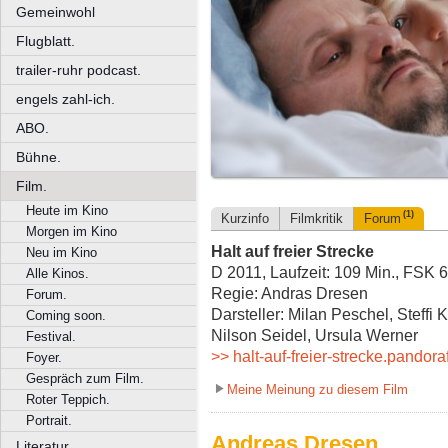
Gemeinwohl
Flugblatt.
trailer-ruhr podcast.
engels zahl-ich.
ABO.
Bühne.
Film.
Heute im Kino
(1)
Kurzinfo
Filmkritik
Forum
Morgen im Kino
Halt auf freier Strecke
Neu im Kino
D 2011, Laufzeit: 109 Min., FSK 6
Alle Kinos.
Regie: Andras Dresen
Forum.
Darsteller: Milan Peschel, Steffi 
Coming soon.
Nilson Seidel, Ursula Werner
Festival.
>> halt-auf-freier-strecke.pandora
Foyer.
Gespräch zum Film.
Meine Meinung zu diesem Film
Roter Teppich.
Portrait.
Andreas Dresen,
Literatur.