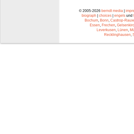
© 2005-2026
berndt media
|
impr
biograph
|
choices
|
engels
und
Bochum
,
Bonn
,
Castrop-Raux
Essen
,
Frechen
,
Gelsenkir
Leverkusen
,
Lünen
,
Mü
Recklinghausen
,