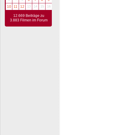
10
11
12
13
14
15
16
12.669 Beiträge zu
3.883 Filmen im Forum