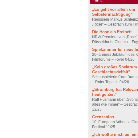
„Es geht vor allem um
Selbstermächtigung“
Regisseur Markus Schleinz
„Rose“ – Gespräch zum Fil
Die Hose als Freiheit
NRW-Premiere von „Rose“
Düsseldorfer Cinema – Foy
Spielzimmer für neue I
20-jähriges Jubiläum des K
Filmforums – Foyer 04/26
„Kein großes Spektrum
Geschlechtsvielfalt“
Schauspielerin Caro Braun
– Roter Teppich 04/26
„Stromberg hat Relevanz
heutige Zeit“
Ralf Husmann über „Strom
alles wie immer“ – Gesprä
12/25
Grenzenlos
10. European Arthouse Ci
Festival 11/25
„Ich wollte mich auf ei