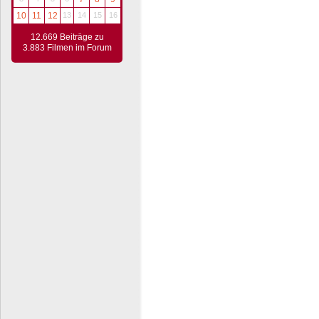
10
11
12
13
14
15
16
12.669 Beiträge zu
3.883 Filmen im Forum