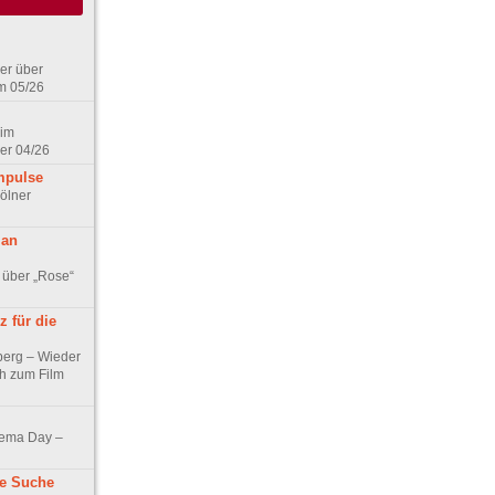
er über
m 05/26
 im
er 04/26
mpulse
ölner
 an
 über „Rose“
 für die
berg – Wieder
ch zum Film
nema Day –
ne Suche