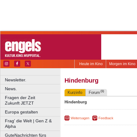
Heute im Kino
Morgen im Kino
Hindenburg
Newsletter.
News.
(1)
Kurzinfo
Forum
Fragen der Zeit
Hindenburg
Zukunft JETZT
Europa gestalten
Weitersagen
Feedback
Frag' die Welt | Gen Z &
Alpha
GuteNachrichten fürs