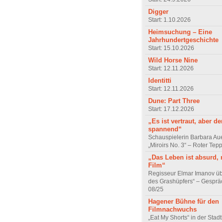
Digger
Start: 1.10.2026
Heimsuchung – Eine
Jahrhundertgeschichte
Start: 15.10.2026
Wild Horse Nine
Start: 12.11.2026
Identitti
Start: 12.11.2026
Dune: Part Three
Start: 17.12.2026
„Es ist vertraut, aber d
spannend“
Schauspielerin Barbara Au
„Miroirs No. 3“ – Roter Tep
„Das Leben ist absurd, 
Film“
Regisseur Elmar Imanov üb
des Grashüpfers“ – Gesprä
08/25
Hagener Bühne für den
Filmnachwuchs
„Eat My Shorts“ in der Stad