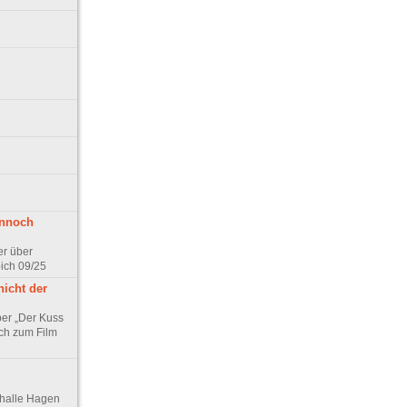
ennoch
er über
pich 09/25
nicht der
er „Der Kuss
ch zum Film
thalle Hagen