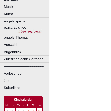
Musik.
Kunst.
engels spezial.
Kultur in NRW.
engels-Thema.
Auswahl.
Augenblick
Zuletzt gelacht: Cartoons.
––––––––––––––––––––
Verlosungen.
Jobs.
Kulturlinks.
Kinokalender
Mo
Di
Mi
Do
Fr
Sa
So
3
4
5
6
7
8
9