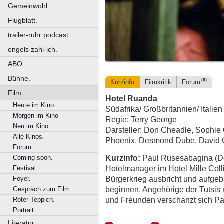
Gemeinwohl
Flugblatt.
trailer-ruhr podcast.
engels zahl-ich.
ABO.
Bühne.
(6)
Kurzinfo
Filmkritik
Forum
Film.
Hotel Ruanda
Heute im Kino
Südafrika/ Großbritannien/ Italien
Morgen im Kino
Regie: Terry George
Neu im Kino
Darsteller: Don Cheadle, Sophie
Alle Kinos.
Phoenix, Desmond Dube, David 
Forum.
Kurzinfo:
Paul Rusesabagina (Do
Coming soon.
Hotelmanager im Hotel Mille Colli
Festival.
Bürgerkrieg ausbricht und aufgeb
Foyer.
beginnen, Angehörige der Tutsis 
Gespräch zum Film.
und Freunden verschanzt sich Pa
Roter Teppich.
Portrait.
Literatur.