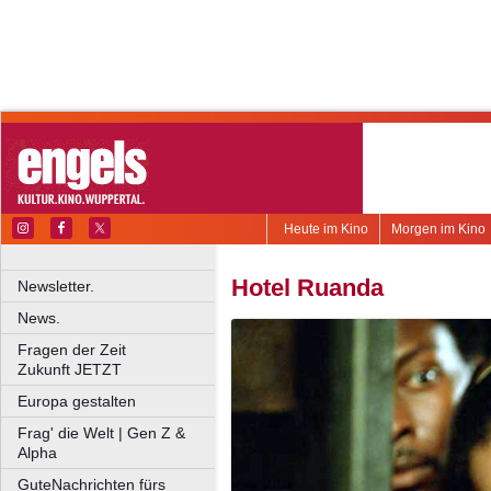
Heute im Kino
Morgen im Kino
Hotel Ruanda
Newsletter.
News.
Fragen der Zeit
Zukunft JETZT
Europa gestalten
Frag' die Welt | Gen Z &
Alpha
GuteNachrichten fürs