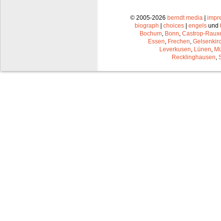
© 2005-2026
berndt media
|
impr
biograph
|
choices
|
engels
und
Bochum
,
Bonn
,
Castrop-Raux
Essen
,
Frechen
,
Gelsenkir
Leverkusen
,
Lünen
,
Mü
Recklinghausen
,