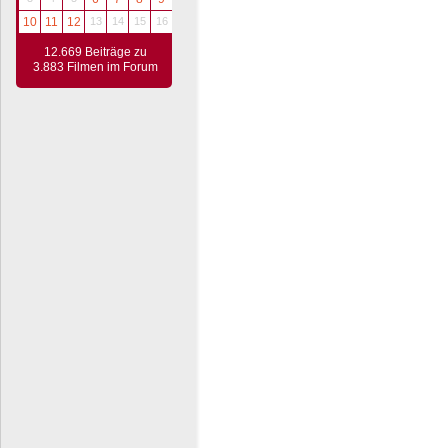
10
11
12
13
14
15
16
12.669 Beiträge zu
3.883 Filmen im Forum