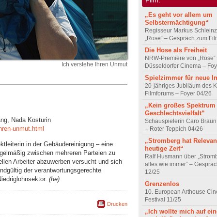
„Es geht vor allem um
Selbstermächtigung“
Regisseur Markus Schleinz
„Rose“ – Gespräch zum Fil
Die Hose als Freiheit
NRW-Premiere von „Rose“
Ich verstehe Ihren Unmut
Düsseldorfer Cinema – Foy
Spielzimmer für neue I
20-jähriges Jubiläum des K
Filmforums – Foyer 04/26
„Kein großes Spektrum
Geschlechtsvielfalt“
ang, Nada Kosturin
Schauspielerin Caro Braun
ihren-unmut.html
– Roter Teppich 04/26
„Stromberg hat Relevanz
ktleiterin in der Gebäudereinigung – eine
heutige Zeit“
regelmäßig zwischen mehreren Parteien zu
Ralf Husmann über „Strom
ellen Arbeiter abzuwerben versucht und sich
alles wie immer“ – Gesprä
r endgültig der verantwortungsgerechte
12/25
edriglohnsektor.
(he)
Grenzenlos
10. European Arthouse Ci
Festival 11/25
Drucken
„Ich wollte mich auf ei