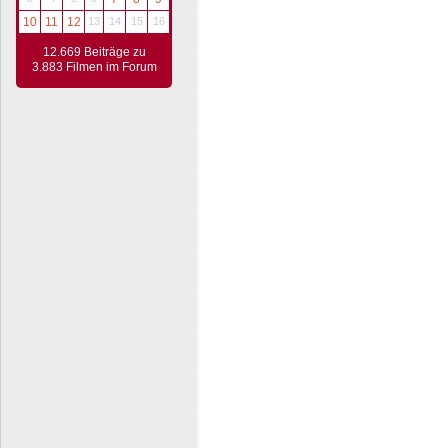
10
11
12
13
14
15
16
12.669 Beiträge zu
3.883 Filmen im Forum