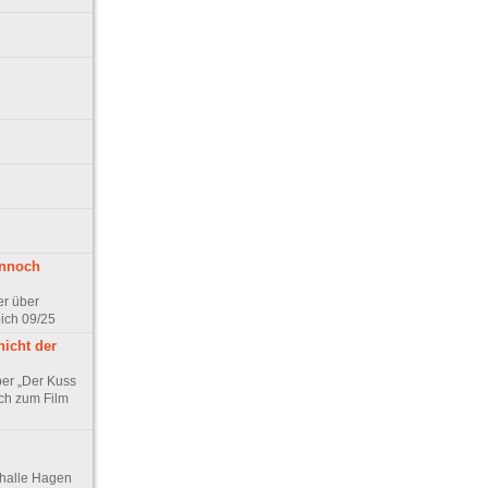
ennoch
er über
pich 09/25
nicht der
er „Der Kuss
ch zum Film
thalle Hagen