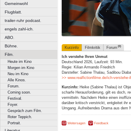
Gemeinwohl
Flugblatt.
trailer-ruhr podcast.
engels zahl-ich.
ABO.
Bühne.
(0)
Kurzinfo
Filmkritik
Forum
Film.
Ich verstehe Ihren Unmut
Heute im Kino
Deutschland 2026, Laufzeit: 93 Min.
Regie: Kilian Armando Friedrich
Morgen im Kino
Darsteller: Sabine Thalau, Sadibou Diab
Neu im Kino
>> www.realfictionfilme.de/ich-verstehe-
Alle Kinos.
Forum.
Kurzinfo:
Heike (Sabine Thalau) ist Obje
scharfe Herausforderung, gilt es doch, 
Coming soon.
vermitteln. Nachdem Heike einen inoffizi
Festival.
darüber kritisch verstrickt, entgleitet ih
Foyer.
Umgang. Aufreibendes Drama aus dem Ni
Gespräch zum Film.
Roter Teppich.
Portrait.
Weitersagen
Feedback
Literatur.