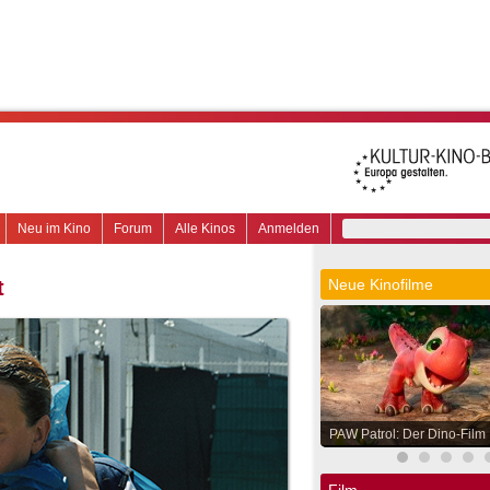
Neu im Kino
Forum
Alle Kinos
Anmelden
t
Neue Kinofilme
PAW Patrol: Der Dino-Film
Film.