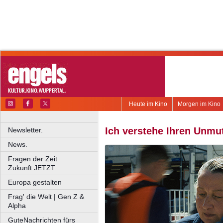
Heute im Kino
Morgen im Kino
Ich verstehe Ihren Unmu
Newsletter.
News.
Fragen der Zeit
Zukunft JETZT
Europa gestalten
Frag' die Welt | Gen Z &
Alpha
GuteNachrichten fürs