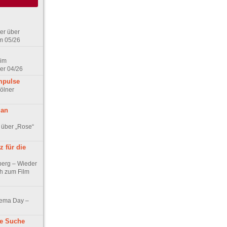
er über
m 05/26
 im
er 04/26
mpulse
ölner
 an
 über „Rose“
 für die
berg – Wieder
ch zum Film
nema Day –
ne Suche