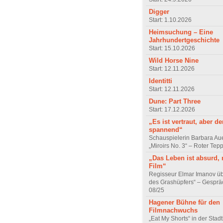
Digger
Start: 1.10.2026
Heimsuchung – Eine
Jahrhundertgeschichte
Start: 15.10.2026
Wild Horse Nine
Start: 12.11.2026
Identitti
Start: 12.11.2026
Dune: Part Three
Start: 17.12.2026
„Es ist vertraut, aber d
spannend“
Schauspielerin Barbara Au
„Miroirs No. 3“ – Roter Tep
„Das Leben ist absurd, 
Film“
Regisseur Elmar Imanov üb
des Grashüpfers“ – Gesprä
08/25
Hagener Bühne für den
Filmnachwuchs
„Eat My Shorts“ in der Stad