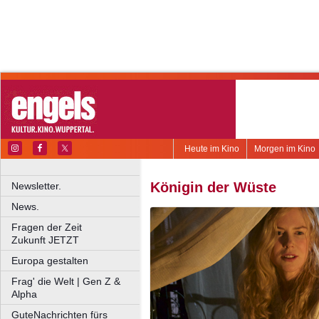
Heute im Kino
Morgen im Kino
Königin der Wüste
Newsletter.
News.
Fragen der Zeit
Zukunft JETZT
Europa gestalten
Frag' die Welt | Gen Z &
Alpha
GuteNachrichten fürs