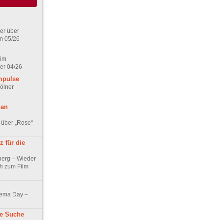
er über
m 05/26
 im
er 04/26
mpulse
ölner
 an
 über „Rose“
 für die
berg – Wieder
ch zum Film
nema Day –
ne Suche