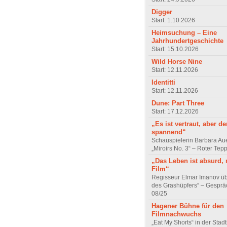
Digger
Start: 1.10.2026
Heimsuchung – Eine
Jahrhundertgeschichte
Start: 15.10.2026
Wild Horse Nine
Start: 12.11.2026
Identitti
Start: 12.11.2026
Dune: Part Three
Start: 17.12.2026
„Es ist vertraut, aber d
spannend“
Schauspielerin Barbara Au
„Miroirs No. 3“ – Roter Tep
„Das Leben ist absurd, 
Film“
Regisseur Elmar Imanov üb
des Grashüpfers“ – Gesprä
08/25
Hagener Bühne für den
Filmnachwuchs
„Eat My Shorts“ in der Stad