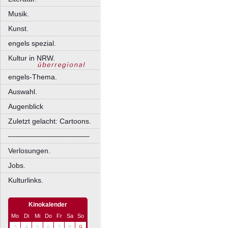
Musik.
Kunst.
engels spezial.
Kultur in NRW.
engels-Thema.
Auswahl.
Augenblick
Zuletzt gelacht: Cartoons.
––––––––––––––––––––
Verlosungen.
Jobs.
Kulturlinks.
Kinokalender
Mo
Di
Mi
Do
Fr
Sa
So
3
4
5
6
7
8
9