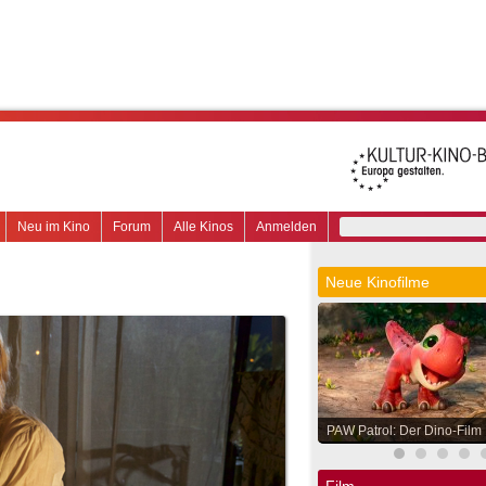
Neu im Kino
Forum
Alle Kinos
Anmelden
Neue Kinofilme
PAW Patrol: Der Dino-Film
Film.