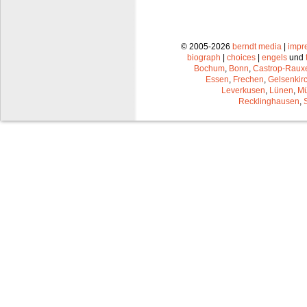
© 2005-2026
berndt media
|
impr
biograph
|
choices
|
engels
und
Bochum
,
Bonn
,
Castrop-Raux
Essen
,
Frechen
,
Gelsenkir
Leverkusen
,
Lünen
,
Mü
Recklinghausen
,