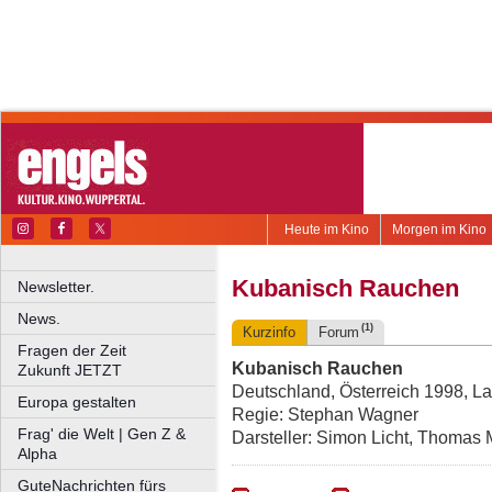
Heute im Kino
Morgen im Kino
Kubanisch Rauchen
Newsletter.
News.
(1)
Kurzinfo
Forum
Fragen der Zeit
Kubanisch Rauchen
Zukunft JETZT
Deutschland, Österreich 1998, Lau
Europa gestalten
Regie: Stephan Wagner
Frag' die Welt | Gen Z &
Darsteller: Simon Licht, Thomas
Alpha
GuteNachrichten fürs