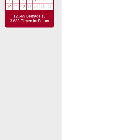
10
11
12
13
14
15
16
12.669 Beiträge zu
3.883 Filmen im Forum