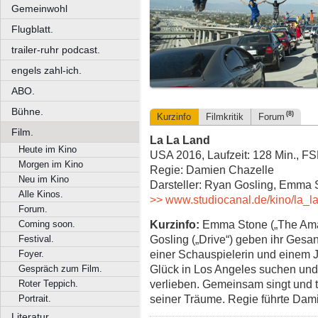
Gemeinwohl
Flugblatt.
trailer-ruhr podcast.
engels zahl-ich.
ABO.
Bühne.
(8)
Kurzinfo
Filmkritik
Forum
Film.
La La Land
Heute im Kino
USA 2016, Laufzeit: 128 Min., FS
Morgen im Kino
Regie: Damien Chazelle
Neu im Kino
Darsteller: Ryan Gosling, Emma 
Alle Kinos.
>> www.studiocanal.de/kino/la_l
Forum.
Kurzinfo:
Emma Stone („The Ama
Coming soon.
Gosling („Drive“) geben ihr Gesa
Festival.
einer Schauspielerin und einem J
Foyer.
Glück in Los Angeles suchen und 
Gespräch zum Film.
verlieben. Gemeinsam singt und ta
Roter Teppich.
seiner Träume. Regie führte Dam
Portrait.
Literatur.