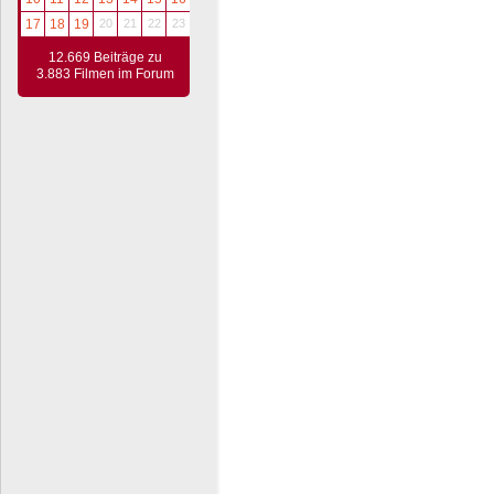
17
18
19
20
21
22
23
12.669 Beiträge zu
3.883 Filmen im Forum