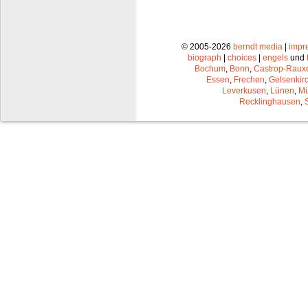
© 2005-2026
berndt media
|
impr
biograph
|
choices
|
engels
und
Bochum
,
Bonn
,
Castrop-Raux
Essen
,
Frechen
,
Gelsenkir
Leverkusen
,
Lünen
,
Mü
Recklinghausen
,