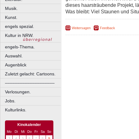
dieses haarsträubende Projekt, l
Musik.
Was bleibt: Viel Staunen und Sit
Kunst.
engels spezial.
Weitersagen
Feedback
Kultur in NRW.
engels-Thema.
Auswahl.
Augenblick
Zuletzt gelacht: Cartoons.
––––––––––––––––––––
Verlosungen.
Jobs.
Kulturlinks.
Kinokalender
Mo
Di
Mi
Do
Fr
Sa
So
3
4
5
6
7
8
9