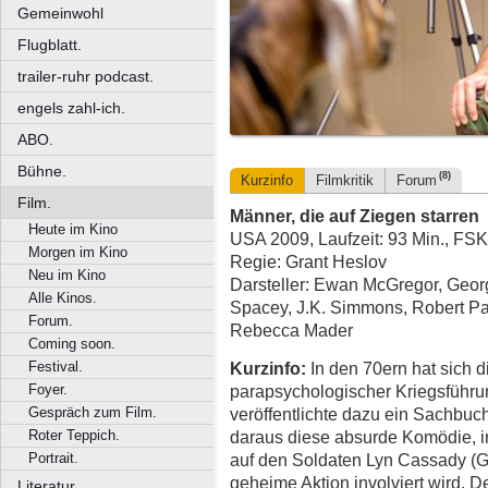
Gemeinwohl
Flugblatt.
trailer-ruhr podcast.
engels zahl-ich.
ABO.
Bühne.
(8)
Kurzinfo
Filmkritik
Forum
Film.
Männer, die auf Ziegen starren
Heute im Kino
USA 2009, Laufzeit: 93 Min., FSK
Morgen im Kino
Regie: Grant Heslov
Neu im Kino
Darsteller: Ewan McGregor, Georg
Alle Kinos.
Spacey, J.K. Simmons, Robert Pa
Forum.
Rebecca Mader
Coming soon.
Kurzinfo:
In den 70ern hat sich 
Festival.
parapsychologischer Kriegsführu
Foyer.
veröffentlichte dazu ein Sachbuch
Gespräch zum Film.
daraus diese absurde Komödie, i
Roter Teppich.
auf den Soldaten Lyn Cassady (Geo
Portrait.
geheime Aktion involviert wird. De
Literatur.