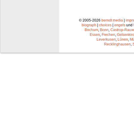
© 2005-2026
berndt media
|
impr
biograph
|
choices
|
engels
und
Bochum
,
Bonn
,
Castrop-Raux
Essen
,
Frechen
,
Gelsenkir
Leverkusen
,
Lünen
,
Mü
Recklinghausen
,