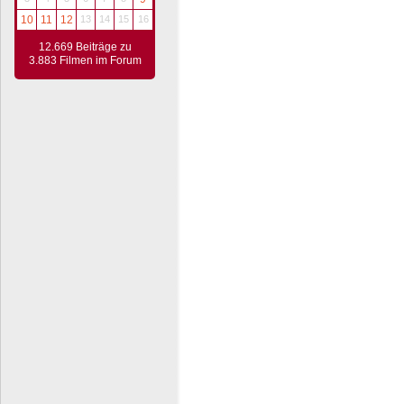
10
11
12
13
14
15
16
12.669 Beiträge zu
3.883 Filmen im Forum