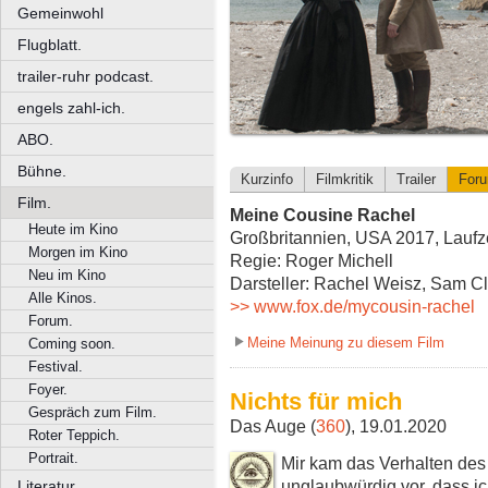
Gemeinwohl
Flugblatt.
trailer-ruhr podcast.
engels zahl-ich.
ABO.
Bühne.
Kurzinfo
Filmkritik
Trailer
For
Film.
Meine Cousine Rachel
Heute im Kino
Großbritannien, USA 2017, Laufze
Morgen im Kino
Regie: Roger Michell
Neu im Kino
Darsteller: Rachel Weisz, Sam Cla
Alle Kinos.
>> www.fox.de/mycousin-rachel
Forum.
Meine Meinung zu diesem Film
Coming soon.
Festival.
Foyer.
Nichts für mich
Gespräch zum Film.
Das Auge (
360
), 19.01.2020
Roter Teppich.
Portrait.
Mir kam das Verhalten des
unglaubwürdig vor, dass i
Literatur.