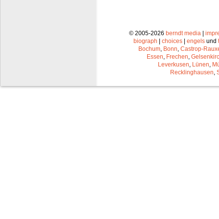
© 2005-2026
berndt media
|
impr
biograph
|
choices
|
engels
und
Bochum
,
Bonn
,
Castrop-Raux
Essen
,
Frechen
,
Gelsenkir
Leverkusen
,
Lünen
,
Mü
Recklinghausen
,