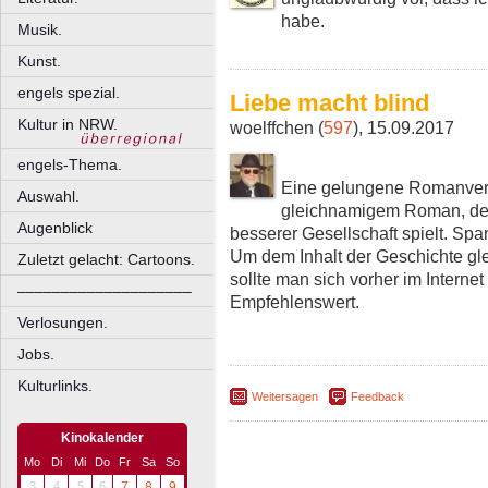
habe.
Musik.
Kunst.
engels spezial.
Liebe macht blind
Kultur in NRW.
woelffchen (
597
), 15.09.2017
engels-Thema.
Eine gelungene Romanver
Auswahl.
gleichnamigem Roman, der
Augenblick
besserer Gesellschaft spielt. Spa
Um dem Inhalt der Geschichte gl
Zuletzt gelacht: Cartoons.
sollte man sich vorher im Internet 
––––––––––––––––––––
Empfehlenswert.
Verlosungen.
Jobs.
Kulturlinks.
Weitersagen
Feedback
Kinokalender
Mo
Di
Mi
Do
Fr
Sa
So
3
4
5
6
7
8
9