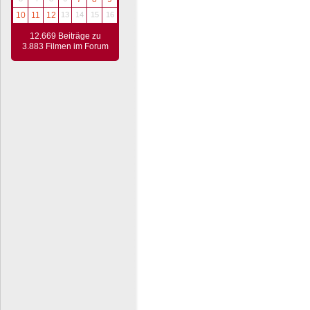
10
11
12
13
14
15
16
12.669 Beiträge zu
3.883 Filmen im Forum