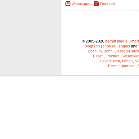
Weitersagen
Feedback
© 2005-2026
berndt media
|
impr
biograph
|
choices
|
engels
und
Bochum
,
Bonn
,
Castrop-Raux
Essen
,
Frechen
,
Gelsenkir
Leverkusen
,
Lünen
,
Mü
Recklinghausen
,