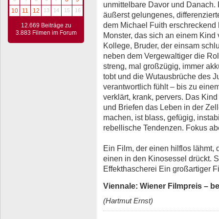
unmittelbare Davor und Danach. 
10
11
12
13
14
15
16
äußerst gelungenes, differenziert
dem Michael Fuith erschreckend b
12.669 Beiträge zu
3.883 Filmen im Forum
Monster, das sich an einem Kind 
Kollege, Bruder, der einsam schl
neben dem Vergewaltiger die Rol
streng, mal großzügig, immer akk
tobt und die Wutausbrüche des Ju
verantwortlich fühlt – bis zu ein
verklärt, krank, pervers. Das Kind l
und Briefen das Leben in der Zell
machen, ist blass, gefügig, insta
rebellische Tendenzen. Fokus aber
Ein Film, der einen hilflos lähmt,
einen in den Kinosessel drückt. 
Effekthascherei Ein großartiger F
Viennale: Wiener Filmpreis – be
(Hartmut Ernst)