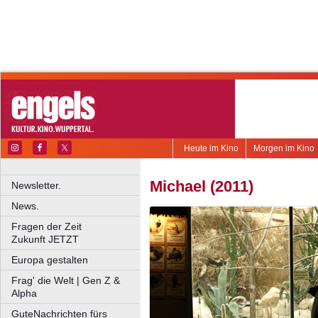
Heute im Kino
Morgen im Kino
Michael (2011)
Newsletter.
News.
Fragen der Zeit
Zukunft JETZT
Europa gestalten
Frag' die Welt | Gen Z &
Alpha
GuteNachrichten fürs