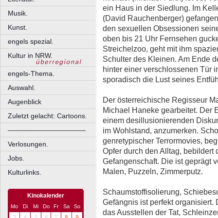
ein Haus in der Siedlung. Im Kell
Musik.
(David Rauchenberger) gefangen.
Kunst.
den sexuellen Obsessionen seines
oben bis 21 Uhr Fernsehen gucke
engels spezial.
Streichelzoo, geht mit ihm spazi
Kultur in NRW.
Schulter des Kleinen. Am Ende d
hinter einer verschlossenen Tür i
engels-Thema.
sporadisch die Lust seines Entfü
Auswahl.
Der österreichische Regisseur Mar
Augenblick
Michael Haneke gearbeitet. Der Ei
Zuletzt gelacht: Cartoons.
einem desillusionierenden Diskur
––––––––––––––––––––
im Wohlstand, anzumerken. Scho
genretypischer Terrormovies, begl
Verlosungen.
Opfer durch den Alltag, bebildert 
Jobs.
Gefangenschaft. Die ist geprägt 
Malen, Puzzeln, Zimmerputz.
Kulturlinks.
Schaumstoffisolierung, Schiebesch
Kinokalender
Gefängnis ist perfekt organisiert.
Mo
Di
Mi
Do
Fr
Sa
So
das Ausstellen der Tat, Schleinz
3
4
5
6
7
8
9