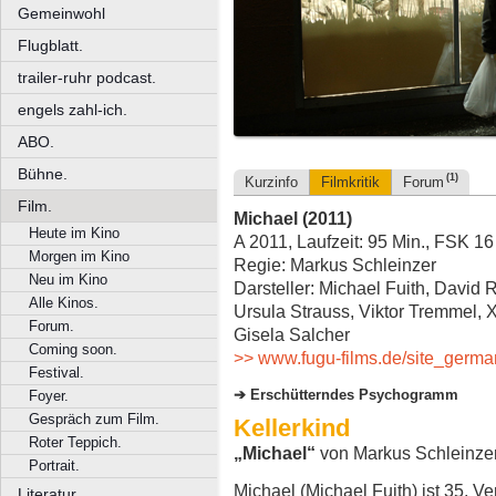
Gemeinwohl
Flugblatt.
trailer-ruhr podcast.
engels zahl-ich.
ABO.
Bühne.
(1)
Kurzinfo
Filmkritik
Forum
Film.
Michael (2011)
Heute im Kino
A 2011, Laufzeit: 95 Min., FSK 16
Morgen im Kino
Regie: Markus Schleinzer
Neu im Kino
Darsteller: Michael Fuith, David 
Alle Kinos.
Ursula Strauss, Viktor Tremmel,
Forum.
Gisela Salcher
Coming soon.
>> www.fugu-films.de/site_germ
Festival.
Erschütterndes Psychogramm
Foyer.
Gespräch zum Film.
Kellerkind
Roter Teppich.
„Michael“
von Markus Schleinze
Portrait.
Michael (Michael Fuith) ist 35,
Literatur.