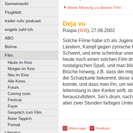
Gemeinwohl
Meine Meinung zu diesem Film
Flugblatt.
trailer-ruhr podcast.
Deja vu
engels zahl-ich.
Raspa (
408
), 27.06.2002
ABO.
Solche Filme habe ich als Jugendl
Ländern, Kampf gegen zynische B
Bühne.
Schwert, und eine scheinbar une
Film.
heute noch einen solchen Film dr
Heute im Kino
nostalgischen Spaß, und man blic
Morgen im Kino
Brüche hinweg, z.B. dass der mi
Neu im Kino
die Schatzkarte bekommt, diese 
Alle Kinos.
konnte, und dass man ihn, um se
Forum.
lebenslang in den Kerker wirft, st
Coming soon.
herauszufoltern. Sei's drum, nach 
Festival.
aber zwei Stunden farbiges Unterh
Foyer.
Gespräch zum Film.
Roter Teppich.
Portrait.
Weitersagen
Feedback
Literatur.