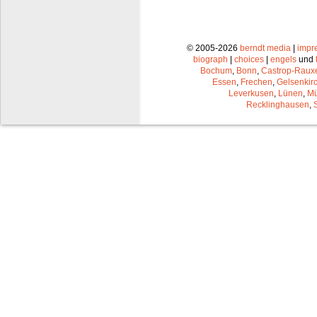
© 2005-2026
berndt media
|
impr
biograph
|
choices
|
engels
und
Bochum
,
Bonn
,
Castrop-Raux
Essen
,
Frechen
,
Gelsenkir
Leverkusen
,
Lünen
,
Mü
Recklinghausen
,