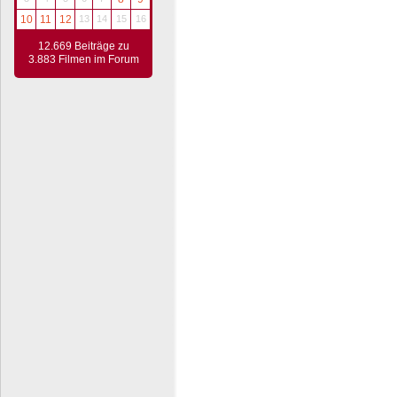
10
11
12
13
14
15
16
12.669 Beiträge zu
3.883 Filmen im Forum