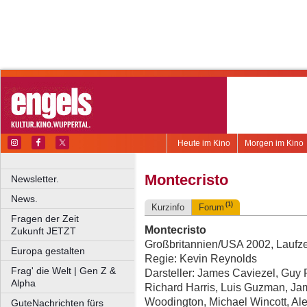
Heute im Kino
Morgen im Kino
Montecristo
Newsletter.
News.
(1)
Kurzinfo
Forum
Fragen der Zeit
Montecristo
Zukunft JETZT
Großbritannien/USA 2002, Laufze
Europa gestalten
Regie: Kevin Reynolds
Frag' die Welt | Gen Z &
Darsteller: James Caviezel, Gu
Alpha
Richard Harris, Luis Guzman, Jam
Woodington, Michael Wincott, Al
GuteNachrichten fürs