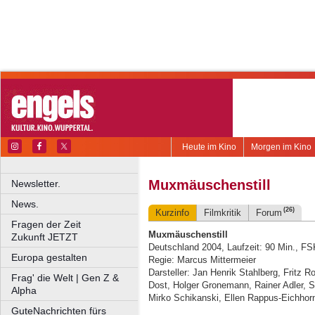
Heute im Kino
Morgen im Kino
Muxmäuschenstill
Newsletter.
News.
(26)
Kurzinfo
Filmkritik
Forum
Fragen der Zeit
Muxmäuschenstill
Zukunft JETZT
Deutschland 2004, Laufzeit: 90 Min., FS
Europa gestalten
Regie: Marcus Mittermeier
Darsteller: Jan Henrik Stahlberg, Fritz 
Frag' die Welt | Gen Z &
Dost, Holger Gronemann, Rainer Adler, 
Alpha
Mirko Schikanski, Ellen Rappus-Eichhor
GuteNachrichten fürs