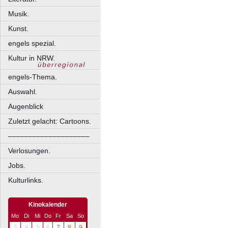
Musik.
Kunst.
engels spezial.
Kultur in NRW.
engels-Thema.
Auswahl.
Augenblick
Zuletzt gelacht: Cartoons.
––––––––––––––––––––
Verlosungen.
Jobs.
Kulturlinks.
Kinokalender
Mo
Di
Mi
Do
Fr
Sa
So
3
4
5
6
7
8
9