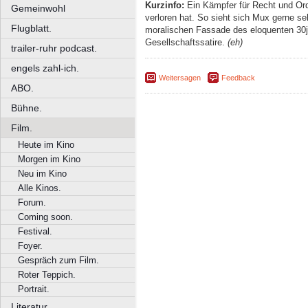
Kurzinfo:
Ein Kämpfer für Recht und Ordn
Gemeinwohl
verloren hat. So sieht sich Mux gerne sel
Flugblatt.
moralischen Fassade des eloquenten 30jä
Gesellschaftssatire.
(eh)
trailer-ruhr podcast.
engels zahl-ich.
Weitersagen
Feedback
ABO.
Bühne.
Film.
Heute im Kino
Morgen im Kino
Neu im Kino
Alle Kinos.
Forum.
Coming soon.
Festival.
Foyer.
Gespräch zum Film.
Roter Teppich.
Portrait.
Literatur.