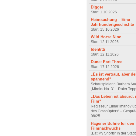
Digger
Start: 1.10.2026
Heimsuchung – Eine
Jahrhundertgeschichte
Start: 15.10.2026
Wild Horse Nine
Start: 12.11.2026
Identitti
Start: 12.11.2026
Dune: Part Three
Start: 17.12.2026
„Es ist vertraut, aber d
spannend“
Schauspielerin Barbara Au
„Miroirs No. 3“ – Roter Tep
„Das Leben ist absurd, 
Film“
Regisseur Elmar Imanov üb
des Grashüpfers“ – Gesprä
08/25
Hagener Bühne für den
Filmnachwuchs
„Eat My Shorts“ in der Stad