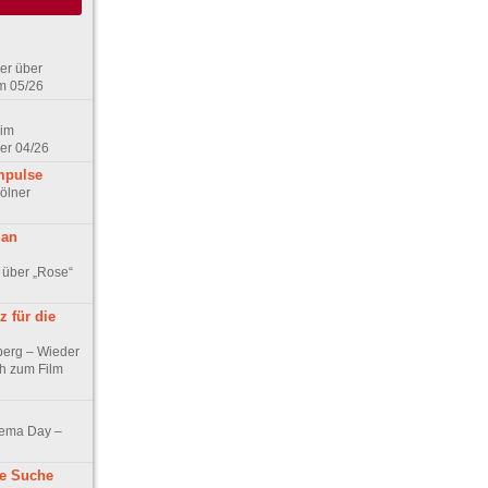
er über
m 05/26
 im
er 04/26
mpulse
ölner
 an
 über „Rose“
 für die
berg – Wieder
ch zum Film
nema Day –
ne Suche