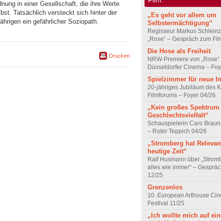
ung in einer Gesellschaft, die ihre Werte
bst. Tatsächlich versteckt sich hinter der
„Es geht vor allem um
hrigen ein gefährlicher Soziopath.
Selbstermächtigung“
Regisseur Markus Schleinz
„Rose“ – Gespräch zum Fil
Die Hose als Freiheit
Drucken
NRW-Premiere von „Rose“
Düsseldorfer Cinema – Foy
Spielzimmer für neue I
20-jähriges Jubiläum des K
Filmforums – Foyer 04/26
„Kein großes Spektrum
Geschlechtsvielfalt“
Schauspielerin Caro Braun
– Roter Teppich 04/26
„Stromberg hat Relevanz
heutige Zeit“
Ralf Husmann über „Strom
alles wie immer“ – Gesprä
12/25
Grenzenlos
10. European Arthouse Ci
Festival 11/25
„Ich wollte mich auf ei