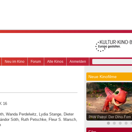
Neu im Kino
Forum
Alle Kinos
Anmelden
Neue Kinofilme
K 16
Roth, Wanda Perdelwitz, Lydia Stange, Dieter
PAW Patrol: Der Dino-Film
Sándor Söth, Ruth Petschke, Fleur S. Marsch,
n
Film.