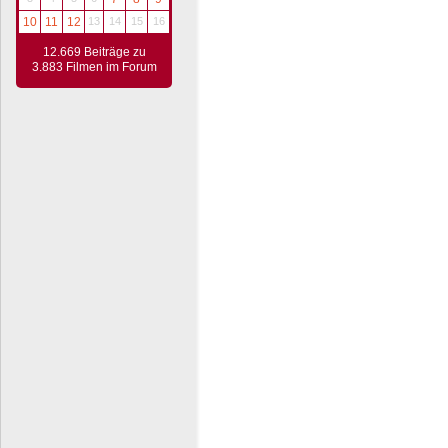
10
11
12
13
14
15
16
12.669 Beiträge zu
3.883 Filmen im Forum