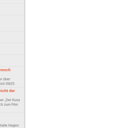
ennoch
er über
pich 09/25
nicht der
er „Der Kuss
ch zum Film
thalle Hagen