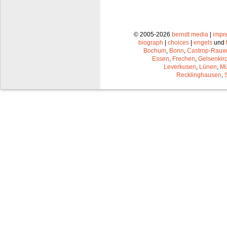
© 2005-2026
berndt media
|
impr
biograph
|
choices
|
engels
und
Bochum
,
Bonn
,
Castrop-Raux
Essen
,
Frechen
,
Gelsenkir
Leverkusen
,
Lünen
,
Mü
Recklinghausen
,