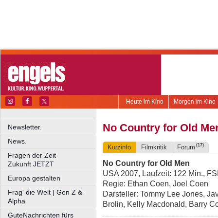
Heute im Kino
Morgen im Kino
No Country for Old Me
Newsletter.
News.
(17)
Kurzinfo
Filmkritik
Forum
Fragen der Zeit
No Country for Old Men
Zukunft JETZT
USA 2007, Laufzeit: 122 Min., F
Europa gestalten
Regie: Ethan Coen, Joel Coen
Frag' die Welt | Gen Z &
Darsteller: Tommy Lee Jones, Ja
Alpha
Brolin, Kelly Macdonald, Barry Co
GuteNachrichten fürs