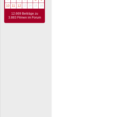
10
11
12
13
14
15
16
12.669 Beiträge zu
3.883 Filmen im Forum