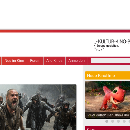
Neu im Kino
Forum
Alle Kinos
Anmelden
Neue Kinofilme
PAW Patrol: Der Dino-Film
Film.