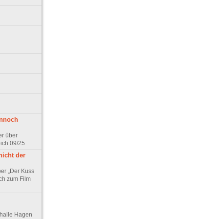
ennoch
er über
pich 09/25
nicht der
er „Der Kuss
ch zum Film
thalle Hagen