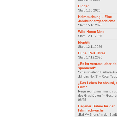
Digger
Start: 1.10.2026
Heimsuchung – Eine
Jahrhundertgeschichte
Start: 15.10.2026
Wild Horse Nine
Start: 12.11.2026
Identitti
Start: 12.11.2026
Dune: Part Three
Start: 17.12.2026
„Es ist vertraut, aber d
spannend“
Schauspielerin Barbara Au
„Miroirs No. 3“ – Roter Tep
„Das Leben ist absurd, 
Film“
Regisseur Elmar Imanov üb
des Grashüpfers“ – Gesprä
08/25
Hagener Bühne für den
Filmnachwuchs
„Eat My Shorts“ in der Stad