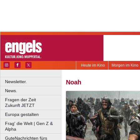
Heute im Kino
Morgen im Kino
Noah
Newsletter.
News.
Fragen der Zeit
Zukunft JETZT
Europa gestalten
Frag' die Welt | Gen Z &
Alpha
GuteNachrichten fürs