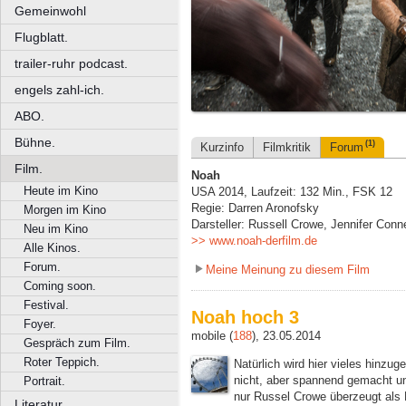
Gemeinwohl
Flugblatt.
trailer-ruhr podcast.
engels zahl-ich.
ABO.
Bühne.
(1)
Kurzinfo
Filmkritik
Forum
Film.
Noah
Heute im Kino
USA 2014, Laufzeit: 132 Min., FSK 12
Regie: Darren Aronofsky
Morgen im Kino
Darsteller: Russell Crowe, Jennifer Conn
Neu im Kino
>> www.noah-derfilm.de
Alle Kinos.
Forum.
Meine Meinung zu diesem Film
Coming soon.
Festival.
Noah hoch 3
Foyer.
mobile (
188
), 23.05.2014
Gespräch zum Film.
Roter Teppich.
Natürlich wird hier vieles hinzug
nicht, aber spannend gemacht und
Portrait.
nur Russel Crowe überzeugt als
Literatur.