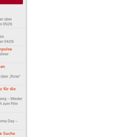
er über
m 05/26
 im
er 04/26
mpulse
ölner
 an
 über „Rose“
 für die
berg – Wieder
ch zum Film
nema Day –
ne Suche