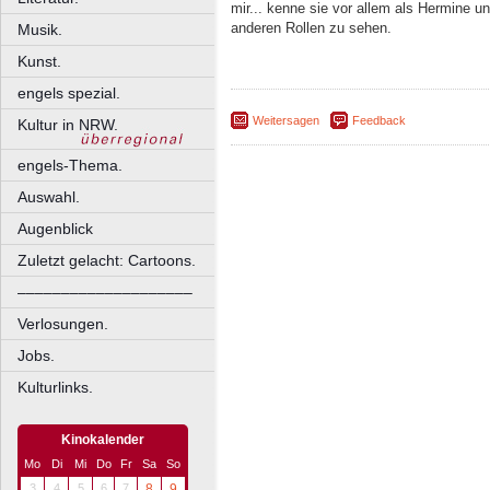
mir... kenne sie vor allem als Hermine 
anderen Rollen zu sehen.
Musik.
Kunst.
engels spezial.
Weitersagen
Feedback
Kultur in NRW.
engels-Thema.
Auswahl.
Augenblick
Zuletzt gelacht: Cartoons.
––––––––––––––––––––
Verlosungen.
Jobs.
Kulturlinks.
Kinokalender
Mo
Di
Mi
Do
Fr
Sa
So
3
4
5
6
7
8
9