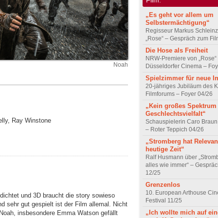
„Es geht vor allem um
Selbstermächtigung“
Regisseur Markus Schleinz
„Rose“ – Gespräch zum Fil
Die Hose als Freiheit
NRW-Premiere von „Rose“
Noah
Düsseldorfer Cinema – Foy
Spielzimmer für neue I
20-jähriges Jubiläum des K
Filmforums – Foyer 04/26
„Kein großes Spektrum
Geschlechtsvielfalt“
elly, Ray Winstone
Schauspielerin Caro Braun
– Roter Teppich 04/26
„Stromberg hat Relevanz
heutige Zeit“
Ralf Husmann über „Strom
alles wie immer“ – Gesprä
12/25
Grenzenlos
10. European Arthouse Ci
edichtet und 3D braucht die story sowieso
Festival 11/25
 sehr gut gespielt ist der Film allemal. Nicht
„Ich wollte mich auf ei
 Noah, insbesondere Emma Watson gefällt