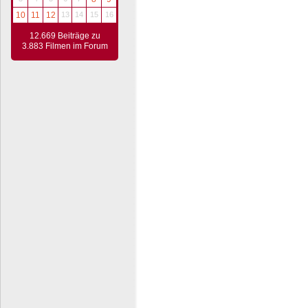
10
11
12
13
14
15
16
12.669 Beiträge zu
3.883 Filmen im Forum