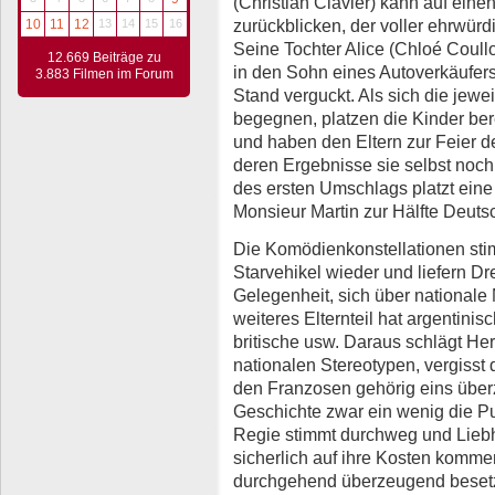
(Christian Clavier) kann auf ei
zurückblicken, der voller ehrwür
10
11
12
13
14
15
16
Seine Tochter Alice (Chloé Coull
12.669 Beiträge zu
in den Sohn eines Autoverkäufers
3.883 Filmen im Forum
Stand verguckt. Als sich die jewe
begegnen, platzen die Kinder ber
und haben den Eltern zur Feier 
deren Ergebnisse sie selbst noc
des ersten Umschlags platzt eine 
Monsieur Martin zur Hälfte Deutsc
Die Komödienkonstellationen sti
Starvehikel wieder und liefern D
Gelegenheit, sich über nationale 
weiteres Elternteil hat argentin
britische usw. Daraus schlägt H
nationalen Stereotypen, vergisst
den Franzosen gehörig eins überz
Geschichte zwar ein wenig die Pu
Regie stimmt durchweg und Liebh
sicherlich auf ihre Kosten kommen
durchgehend überzeugend besetzt