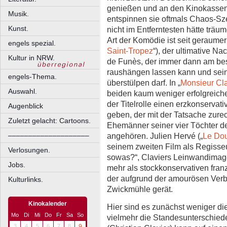
genießen und an den Kinokassen z
Musik.
entspinnen sie oftmals Chaos-Sz
Kunst.
nicht im Entferntesten hätte träu
Art der Komödie ist seit geraumer 
engels spezial.
Saint-Tropez
“), der ultimative N
Kultur in NRW.
de Funès, der immer dann am bes
raushängen lassen kann und sei
engels-Thema.
überstülpen darf. In „
Monsieur Cl
Auswahl.
beiden kaum weniger erfolgreiche
der Titelrolle einen erzkonservati
Augenblick
geben, der mit der Tatsache zur
Zuletzt gelacht: Cartoons.
Ehemänner seiner vier Töchter de
––––––––––––––––––––
angehören. Julien Hervé („
Le Do
seinem zweiten Film als Regisseu
Verlosungen.
sowas?“, Claviers Leinwandimag
Jobs.
mehr als stockkonservativen fran
der aufgrund der amourösen Verb
Kulturlinks.
Zwickmühle gerät.
Kinokalender
Hier sind es zunächst weniger di
Mo
Di
Mi
Do
Fr
Sa
So
vielmehr die Standesunterschied
3
4
5
6
7
8
9