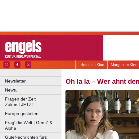
Heute im Kino
Morgen im Kino
Oh la la – Wer ahnt d
Newsletter.
News.
Fragen der Zeit
Zukunft JETZT
Europa gestalten
Frag' die Welt | Gen Z &
Alpha
GuteNachrichten fürs