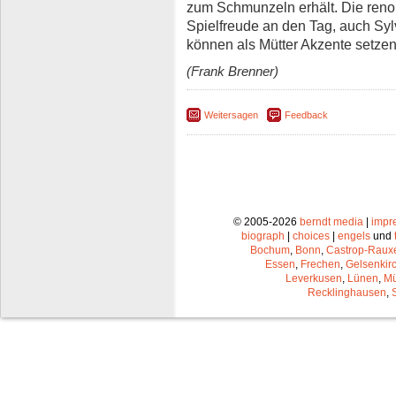
zum Schmunzeln erhält. Die renom
Spielfreude an den Tag, auch Sy
können als Mütter Akzente setzen
(Frank Brenner)
Weitersagen
Feedback
© 2005-2026
berndt media
|
impr
biograph
|
choices
|
engels
und
Bochum
,
Bonn
,
Castrop-Raux
Essen
,
Frechen
,
Gelsenkir
Leverkusen
,
Lünen
,
Mü
Recklinghausen
,