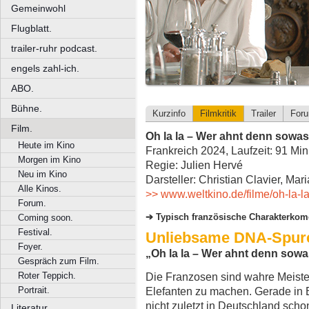
Gemeinwohl
Flugblatt.
trailer-ruhr podcast.
engels zahl-ich.
ABO.
Bühne.
Kurzinfo
Filmkritik
Trailer
For
Film.
Oh la la – Wer ahnt denn sowa
Heute im Kino
Frankreich 2024, Laufzeit: 91 Mi
Morgen im Kino
Regie: Julien Hervé
Neu im Kino
Darsteller: Christian Clavier, Ma
Alle Kinos.
>> www.weltkino.de/filme/oh-la-
Forum.
Typisch französische Charakterkom
Coming soon.
Festival.
Unliebsame DNA-Spur
Foyer.
„Oh la la – Wer ahnt denn sow
Gespräch zum Film.
Roter Teppich.
Die Franzosen sind wahre Meiste
Portrait.
Elefanten zu machen. Gerade in 
nicht zuletzt in Deutschland scho
Literatur.