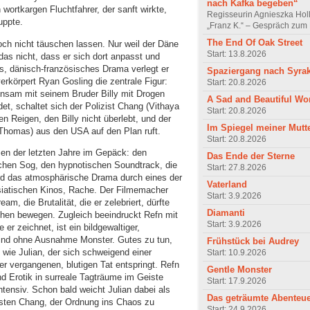
nach Kafka begeben“
n wortkargen Fluchtfahrer, der sanft wirkte,
Regisseurin Agnieszka Hol
uppte.
„Franz K.“ – Gespräch zum 
The End Of Oak Street
och nicht täuschen lassen. Nur weil der Däne
Start: 13.8.2026
as nicht, dass er sich dort anpasst und
es, dänisch-französisches Drama verlegt er
Spaziergang nach Syra
rkörpert Ryan Gosling die zentrale Figur:
Start: 20.8.2026
einsam mit seinem Bruder Billy mit Drogen
A Sad and Beautiful Wo
det, schaltet sich der Polizist Chang (Vithaya
Start: 20.8.2026
gen Reigen, den Billy nicht überlebt, und der
Im Spiegel meiner Mutt
t Thomas) aus den USA auf den Plan ruft.
Start: 20.8.2026
zen der letzten Jahre im Gepäck: den
Das Ende der Sterne
chen Sog, den hypnotischen Soundtrack, die
Start: 27.8.2026
ird das atmosphärische Drama durch eines der
Vaterland
siatischen Kinos, Rache. Der Filmemacher
Start: 3.9.2026
am, die Brutalität, die er zelebriert, dürfte
Diamanti
ichen bewegen. Zugleich beeindruckt Refn mit
Start: 3.9.2026
er zeichnet, ist ein bildgewaltiger,
ind ohne Ausnahme Monster. Gutes zu tun,
Frühstück bei Audrey
o wie Julian, der sich schweigend einer
Start: 10.9.2026
r vergangenen, blutigen Tat entspringt. Refn
Gentle Monster
d Erotik in surreale Tagträume im Geiste
Start: 17.9.2026
ntensiv. Schon bald weicht Julian dabei als
Das geträumte Abenteu
sten Chang, der Ordnung ins Chaos zu
Start: 24.9.2026