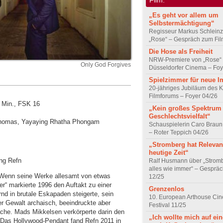
„Es geht vor allem um
Selbstermächtigung“
Regisseur Markus Schleinz
„Rose“ – Gespräch zum Fil
Die Hose als Freiheit
NRW-Premiere von „Rose“
Only God Forgives
Düsseldorfer Cinema – Foy
Spielzimmer für neue I
20-jähriges Jubiläum des K
Filmforums – Foyer 04/26
9 Min., FSK 16
„Kein großes Spektrum
Geschlechtsvielfalt“
t Thomas, Yayaying Rhatha Phongam
Schauspielerin Caro Braun
– Roter Teppich 04/26
„Stromberg hat Relevanz
heutige Zeit“
ng Refn
Ralf Husmann über „Strom
alles wie immer“ – Gesprä
 Wenn seine Werke allesamt von etwas
12/25
r“ markierte 1996 den Auftakt zu einer
Grenzenlos
rnd in brutale Eskapaden steigerte, sein
10. European Arthouse Ci
er Gewalt archaisch, beeindruckte aber
Festival 11/25
ache. Mads Mikkelsen verkörperte darin den
„Ich wollte mich auf ei
 Das Hollywood-Pendant fand Refn 2011 in