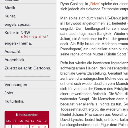
Ryan Gosling: In „
Drive
“ spielte der eine
Musik.
sich jedoch als tickende Zeitbombe entp
Kunst.
Man sollte sich durch sein US-Debüt jed
in Hollywood angekommen ist, bedeutet d
engels spezial.
eingräbt. Den Handlungsort für sein neu
Kultur in NRW.
dann auch flugs nach Bangkok. Wieder ve
Julian, ein Amerikaner im Exil, der gem
engels-Thema.
dealt. Als Billy brutal ein Mädchen ermor
Pansringarm) ein und initiiert einen bluti
Auswahl.
seine rachsüchtige Mutter (Kristin Scot
Augenblick
Refn hat wieder die bewährten Ingredien
Zuletzt gelacht: Cartoons.
schweigsamen Helden, den inszenatoris
brachiale Gewaltdarstellung. Gerahmt w
––––––––––––––––––––
zentralen dramaturgischen Motive des a
entfernt sich wieder deutlich vom Mainstre
Verlosungen.
sich für viele an der Grenze des Erträgl
Jobs.
einer umwerfenden Ästhetik. Die Welt, die 
wabernder Sumpf. Die Menschen darin s
Kulturlinks.
bedeutet hier allenfalls, nichts zu tun. S
Todessehnsucht ergibt, die wiederum eine
kleidet Julians Phantasien aus Gewalt un
Kinokalender
David Lynchs: bedrohlich, entrückt, farbi
Mo
Di
Mi
Do
Fr
Sa
So
handlungsbestimmende Figur dem Polizi
3
4
5
6
7
8
9