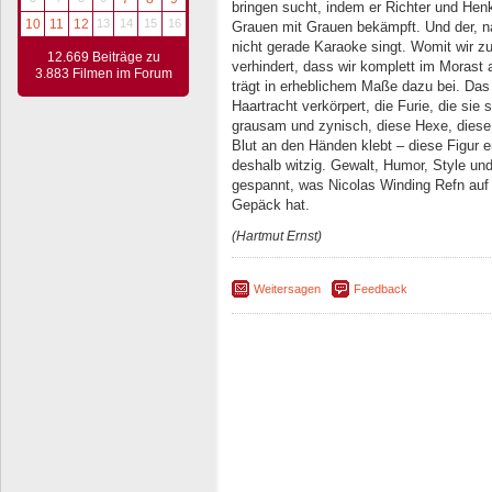
bringen sucht, indem er Richter und Henk
10
11
12
13
14
15
16
Grauen mit Grauen bekämpft. Und der, na
nicht gerade Karaoke singt. Womit wir
12.669 Beiträge zu
verhindert, dass wir komplett im Morast 
3.883 Filmen im Forum
trägt in erheblichem Maße dazu bei. Das 
Haartracht verkörpert, die Furie, die sie s
grausam und zynisch, diese Hexe, diese S
Blut an den Händen klebt – diese Figur e
deshalb witzig. Gewalt, Humor, Style u
gespannt, was Nicolas Winding Refn auf
Gepäck hat.
(Hartmut Ernst)
Weitersagen
Feedback