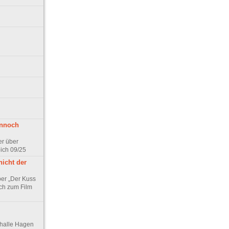
ennoch
er über
pich 09/25
nicht der
er „Der Kuss
ch zum Film
thalle Hagen