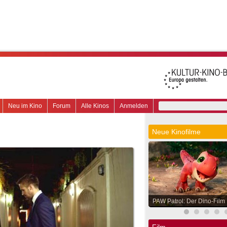
Neu im Kino
Forum
Alle Kinos
Anmelden
Neue Kinofilme
PAW Patrol: Der Dino-Film
Film.