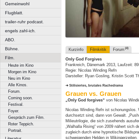
Gemeinwohl
Flugblatt.
trailer-ruhr podcast.
engels zahl-ich.
ABO.
Bühne.
(4)
Kurzinfo
Filmkritik
Forum
Film.
Only God Forgives
Frankreich, Dänemark 2013, Laufzeit: 8
Heute im Kino
Regie: Nicolas Winding Refn
Morgen im Kino
Darsteller: Ryan Gosling, Kristin Scot
Neu im Kino
Alle Kinos.
Stilisiertes, brutales Rachedrama
Forum.
Grauen vs. Grauen
Coming soon.
„
Only God forgives“
von Nicolas Windi
Festival.
Nicolas Winding Refn ist schonungslos.
Foyer.
durchsetzt sind, dann von Gewalt. „Pushe
Gespräch zum Film.
Milieutrilogie, die sich zusehends ausufe
Roter Teppich.
„Walhalla Rising“ von 2009 nähert sich d
Portrait.
zugleich durch eine hypnotische Bildspr
schweigenden Helden in Wikingerzeiten.
Literatur.