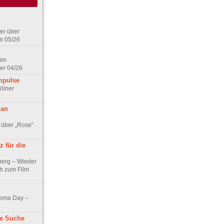
er über
m 05/26
 im
er 04/26
mpulse
ölner
 an
 über „Rose“
 für die
berg – Wieder
ch zum Film
nema Day –
ne Suche