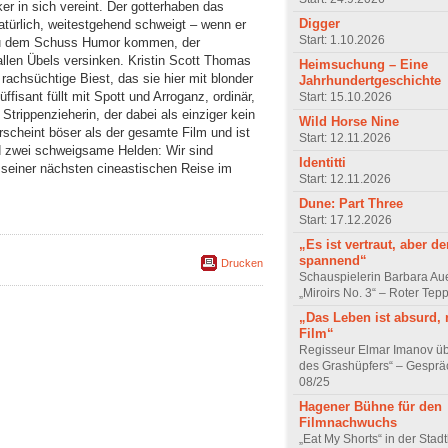
er in sich vereint. Der gotterhaben das
Digger
türlich, weitestgehend schweigt – wenn er
Start: 1.10.2026
 zu dem Schuss Humor kommen, der
allen Übels versinken. Kristin Scott Thomas
Heimsuchung – Eine
rachsüchtige Biest, das sie hier mit blonder
Jahrhundertgeschichte
üffisant füllt mit Spott und Arroganz, ordinär,
Start: 15.10.2026
trippenzieherin, der dabei als einziger kein
Wild Horse Nine
rscheint böser als der gesamte Film und ist
Start: 12.11.2026
nd zwei schweigsame Helden: Wir sind
Identitti
 seiner nächsten cineastischen Reise im
Start: 12.11.2026
Dune: Part Three
Start: 17.12.2026
„Es ist vertraut, aber d
spannend“
Drucken
Schauspielerin Barbara Au
„Miroirs No. 3“ – Roter Tep
„Das Leben ist absurd, 
Film“
Regisseur Elmar Imanov üb
des Grashüpfers“ – Gesprä
08/25
Hagener Bühne für den
Filmnachwuchs
„Eat My Shorts“ in der Stad