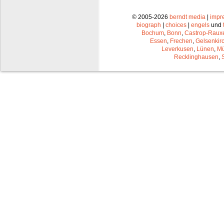
© 2005-2026
berndt media
|
impr
biograph
|
choices
|
engels
und
Bochum
,
Bonn
,
Castrop-Raux
Essen
,
Frechen
,
Gelsenkir
Leverkusen
,
Lünen
,
Mü
Recklinghausen
,