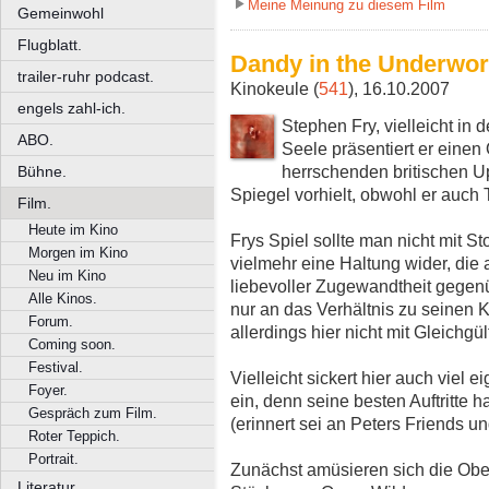
Meine Meinung zu diesem Film
Gemeinwohl
Flugblatt.
Dandy in the Underwor
trailer-ruhr podcast.
Kinokeule (
541
), 16.10.2007
engels zahl-ich.
Stephen Fry, vielleicht in
ABO.
Seele präsentiert er einen
herrschenden britischen Up
Bühne.
Spiegel vorhielt, obwohl er auch T
Film.
Heute im Kino
Frys Spiel sollte man nicht mit S
Morgen im Kino
vielmehr eine Haltung wider, di
Neu im Kino
liebevoller Zugewandtheit gegenüb
Alle Kinos.
nur an das Verhältnis zu seinen 
Forum.
allerdings hier nicht mit Gleichgü
Coming soon.
Festival.
Vielleicht sickert hier auch viel 
Foyer.
ein, denn seine besten Auftritte 
Gespräch zum Film.
(erinnert sei an Peters Friends u
Roter Teppich.
Portrait.
Zunächst amüsieren sich die Ober
Literatur.