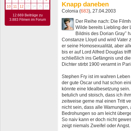
Knapp daneben
10
11
12
13
14
15
16
Colonia (
683
), 27.04.2003
12.669 Beiträge zu
3.883 Filmen im Forum
Der Reihe nach: Die Filmha
Wilde bereits Liebling der 
Bildnis des Dorian Gray" ha
Constanze Lloyd und wird Vater 
er seine Homosexualität, aber all
bis er auf Lord Alfred Douglas trif
schließlich ins Gefängnis und die
Dichter stirbt 1900 verarmt in Pari
Stephen Fry ist im wahren Leben 
der gute Oscar und hat schon eini
könnte eine Idealbesetzung sein. 
betulich und stoisch, dass ich i
zeitweise gerne mal einen Tritt 
nicht sein, dass alle Warnungen,
Bedrohungen so am leicht überge
So naiv kann er doch nicht gewe
zeigt niemals Zweifel oder Angst.