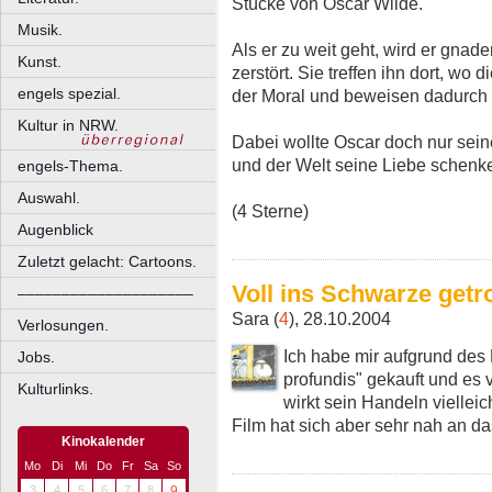
Stücke von Oscar Wilde.
Musik.
Als er zu weit geht, wird er gnad
Kunst.
zerstört. Sie treffen ihn dort, wo d
engels spezial.
der Moral und beweisen dadurch n
Kultur in NRW.
Dabei wollte Oscar doch nur sein
und der Welt seine Liebe schenk
engels-Thema.
Auswahl.
(4 Sterne)
Augenblick
Zuletzt gelacht: Cartoons.
Voll ins Schwarze getro
––––––––––––––––––––
Sara (
4
), 28.10.2004
Verlosungen.
Ich habe mir aufgrund des 
Jobs.
profundis" gekauft und es
Kulturlinks.
wirkt sein Handeln vielleic
Film hat sich aber sehr nah an da
Kinokalender
Mo
Di
Mi
Do
Fr
Sa
So
3
4
5
6
7
8
9