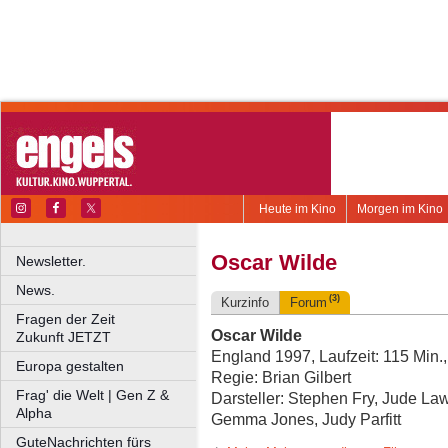
Heute im Kino
Morgen im Kino
Oscar Wilde
Newsletter.
News.
(3)
Kurzinfo
Forum
Fragen der Zeit
Oscar Wilde
Zukunft JETZT
England 1997, Laufzeit: 115 Min.
Europa gestalten
Regie: Brian Gilbert
Frag' die Welt | Gen Z &
Darsteller: Stephen Fry, Jude La
Alpha
Gemma Jones, Judy Parfitt
GuteNachrichten fürs