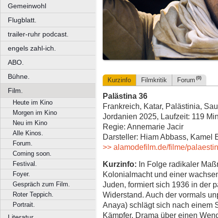
Gemeinwohl
Flugblatt.
trailer-ruhr podcast.
engels zahl-ich.
ABO.
Bühne.
(0)
Kurzinfo
Filmkritik
Forum
Film.
Palästina 36
Heute im Kino
Frankreich, Katar, Palästinia, Sa
Morgen im Kino
Jordanien 2025, Laufzeit: 119 Mi
Neu im Kino
Regie: Annemarie Jacir
Alle Kinos.
Darsteller: Hiam Abbass, Kamel E
Forum.
>> alamodefilm.de/filme/palaesti
Coming soon.
Kurzinfo:
In Folge radikaler Maß
Festival.
Kolonialmacht und einer wachse
Foyer.
Juden, formiert sich 1936 in der
Gespräch zum Film.
Widerstand. Auch der vormals un
Roter Teppich.
Anaya) schlägt sich nach einem S
Portrait.
Kämpfer. Drama über einen Wen
Literatur.