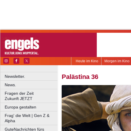
Heute im Kino
Morgen im Kino
Palästina 36
Newsletter.
News.
Fragen der Zeit
Zukunft JETZT
Europa gestalten
Frag' die Welt | Gen Z &
Alpha
GuteNachrichten fürs