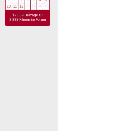
10
11
12
13
14
15
16
12.669 Beiträge zu
3.883 Filmen im Forum