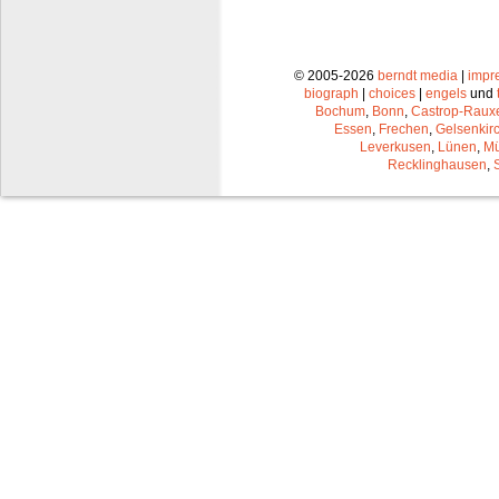
© 2005-2026
berndt media
|
impr
biograph
|
choices
|
engels
und
Bochum
,
Bonn
,
Castrop-Raux
Essen
,
Frechen
,
Gelsenkir
Leverkusen
,
Lünen
,
Mü
Recklinghausen
,