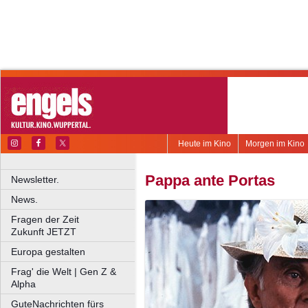
Heute im Kino
Morgen im Kino
Pappa ante Portas
Newsletter.
News.
Fragen der Zeit
Zukunft JETZT
Europa gestalten
Frag' die Welt | Gen Z &
Alpha
GuteNachrichten fürs