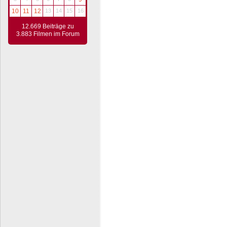
10
11
12
13
14
15
16
12.669 Beiträge zu
3.883 Filmen im Forum