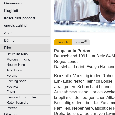
Gemeinwohl
Flugblatt.
trailer-ruhr podcast.
engels zahl-ich.
ABO.
Bühne.
(0)
Kurzinfo
Forum
Film.
Pappa ante Portas
Heute im Kino
Deutschland 1991, Laufzeit: 84 M
Morgen im Kino
Regie: Loriot
Neu im Kino
Darsteller: Loriot, Evelyn Haman
Alle Kinos.
Kurzinfo:
Vorzeitig in den Ruhes
Forum.
Einkaufsdirektor Heinrich Lohse (
Coming soon.
arrangieren. Schon bald befindet 
Festival.
Ausnahmezustand. Loriots zweit
Foyer.
knöpft sich den bürgerlichen Allta
Gespräch zum Film.
Boshaftigkeiten über das Zusam
Roter Teppich.
Familien. Nebenher watscht der F
Portrait.
Dreharbeiten, angeführt von Erwi
Literatur.