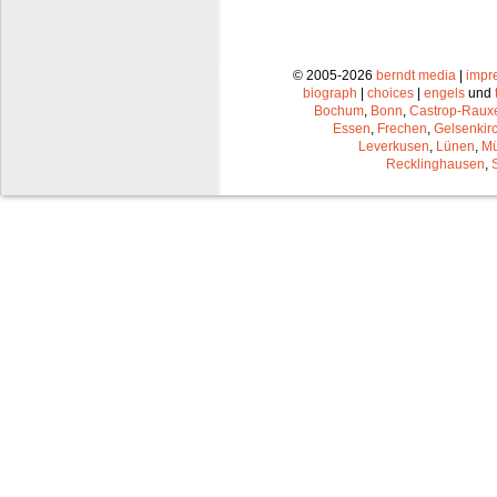
© 2005-2026
berndt media
|
impr
biograph
|
choices
|
engels
und
Bochum
,
Bonn
,
Castrop-Raux
Essen
,
Frechen
,
Gelsenkir
Leverkusen
,
Lünen
,
Mü
Recklinghausen
,