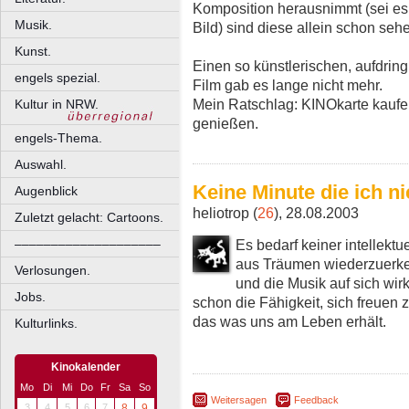
Komposition herausnimmt (sei es
Musik.
Bild) sind diese allein schon seh
Kunst.
Einen so künstlerischen, aufdrin
engels spezial.
Film gab es lange nicht mehr.
Mein Ratschlag: KINOkarte kaufe
Kultur in NRW.
genießen.
engels-Thema.
Auswahl.
Keine Minute die ich n
Augenblick
heliotrop (
26
), 28.08.2003
Zuletzt gelacht: Cartoons.
Es bedarf keiner intellektu
––––––––––––––––––––
aus Träumen wiederzuerke
Verlosungen.
und die Musik auf sich wirke
Jobs.
schon die Fähigkeit, sich freuen z
das was uns am Leben erhält.
Kulturlinks.
Kinokalender
Mo
Di
Mi
Do
Fr
Sa
So
Weitersagen
Feedback
3
4
5
6
7
8
9