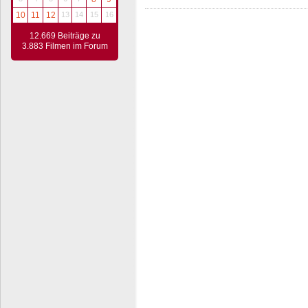
10
11
12
13
14
15
16
12.669 Beiträge zu
3.883 Filmen im Forum