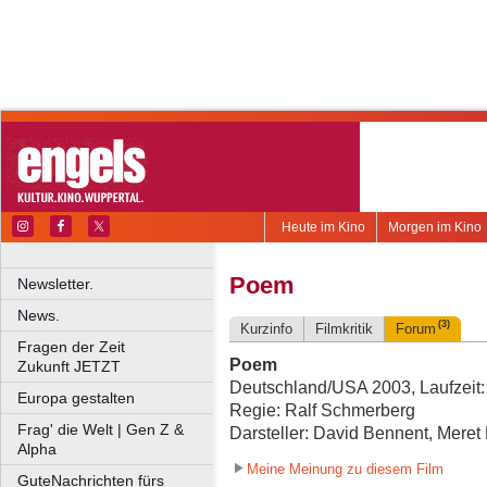
Heute im Kino
Morgen im Kino
Poem
Newsletter.
News.
(3)
Kurzinfo
Filmkritik
Forum
Fragen der Zeit
Poem
Zukunft JETZT
Deutschland/USA 2003, Laufzeit:
Europa gestalten
Regie: Ralf Schmerberg
Frag' die Welt | Gen Z &
Darsteller: David Bennent, Meret
Alpha
Meine Meinung zu diesem Film
GuteNachrichten fürs