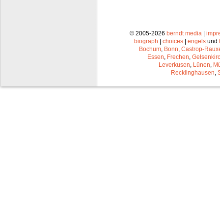
© 2005-2026
berndt media
|
impr
biograph
|
choices
|
engels
und
Bochum
,
Bonn
,
Castrop-Raux
Essen
,
Frechen
,
Gelsenkir
Leverkusen
,
Lünen
,
Mü
Recklinghausen
,