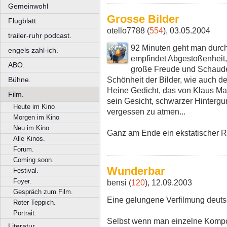
Gemeinwohl
Grosse Bilder
Flugblatt.
otello7788 (
554
), 03.05.2004
trailer-ruhr podcast.
92 Minuten geht man durc
engels zahl-ich.
empfindet Abgestoßenheit
ABO.
große Freude und Schaud
Schönheit der Bilder, wie auch d
Bühne.
Heine Gedicht, das von Klaus Ma
Film.
sein Gesicht, schwarzer Hintergun
Heute im Kino
vergessen zu atmen...
Morgen im Kino
Neu im Kino
Ganz am Ende ein ekstatischer R
Alle Kinos.
Forum.
Coming soon.
Wunderbar
Festival.
Foyer.
bensi (
120
), 12.09.2003
Gespräch zum Film.
Eine gelungene Verfilmung deuts
Roter Teppich.
Portrait.
Selbst wenn man einzelne Kompo
Literatur.