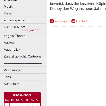
beweist, dass die kreativen Köpf
Musik.
Disney den Weg ins neue Jahrhu
Kunst.
engels spezial.
Weitersagen
Feedback
Kultur in NRW.
engels-Thema.
Auswahl.
Augenblick
Zuletzt gelacht: Cartoons.
––––––––––––––––––––
Verlosungen.
Jobs.
Kulturlinks.
Kinokalender
Mo
Di
Mi
Do
Fr
Sa
So
3
4
5
6
7
8
9