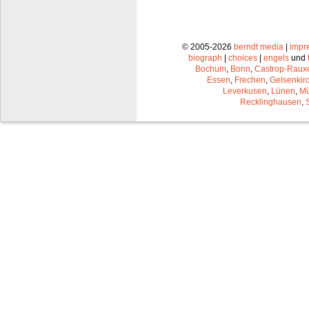
© 2005-2026
berndt media
|
impr
biograph
|
choices
|
engels
und
Bochum
,
Bonn
,
Castrop-Raux
Essen
,
Frechen
,
Gelsenkir
Leverkusen
,
Lünen
,
Mü
Recklinghausen
,