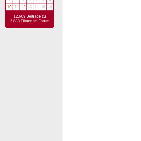
10
11
12
13
14
15
16
12.669 Beiträge zu
3.883 Filmen im Forum