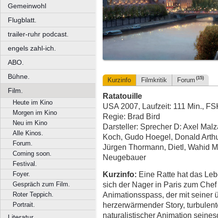
Gemeinwohl
Flugblatt.
trailer-ruhr podcast.
engels zahl-ich.
ABO.
Bühne.
(15)
Kurzinfo
Filmkritik
Forum
Film.
Ratatouille
Heute im Kino
USA 2007, Laufzeit: 111 Min., FS
Morgen im Kino
Regie: Brad Bird
Neu im Kino
Darsteller: Sprecher D: Axel Malz
Alle Kinos.
Koch, Gudo Hoegel, Donald Arthu
Forum.
Jürgen Thormann, Dietl, Wahid 
Coming soon.
Neugebauer
Festival.
Kurzinfo:
Eine Ratte hat das Lebe
Foyer.
sich der Nager in Paris zum Chef
Gespräch zum Film.
Animationsspass, der mit seiner
Roter Teppich.
herzerwärmender Story, turbulen
Portrait.
naturalistischer Animation seine
Literatur.