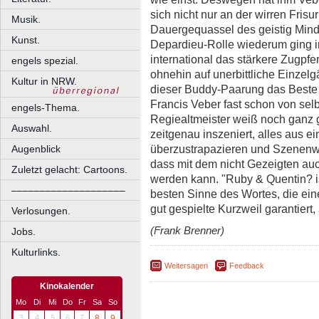
sich nicht nur an der wirren Frisu
Musik.
Dauergequassel des geistig Minde
Kunst.
Depardieu-Rolle wiederum ging i
international das stärkere Zugpfer
engels spezial.
ohnehin auf unerbittliche Einzel
Kultur in NRW.
dieser Buddy-Paarung das Beste h
Francis Veber fast schon von selb
engels-Thema.
Regiealtmeister weiß noch ganz
Auswahl.
zeitgenau inszeniert, alles aus 
überzustrapazieren und Szenenwe
Augenblick
dass mit dem nicht Gezeigten a
Zuletzt gelacht: Cartoons.
werden kann. "Ruby & Quentin? is
––––––––––––––––––––
besten Sinne des Wortes, die ei
gut gespielte Kurzweil garantiert,
Verlosungen.
(Frank Brenner)
Jobs.
Kulturlinks.
Weitersagen
Feedback
Kinokalender
Mo
Di
Mi
Do
Fr
Sa
So
3
4
5
6
7
8
9