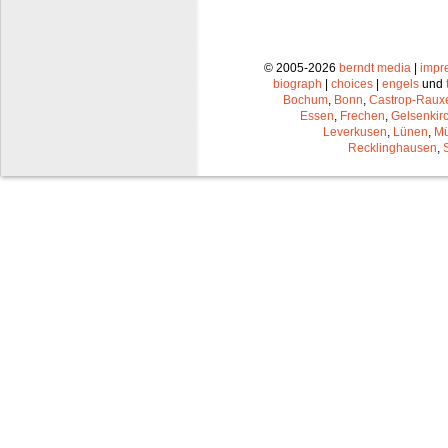
© 2005-2026
berndt media
|
impr
biograph
|
choices
|
engels
und
Bochum
,
Bonn
,
Castrop-Raux
Essen
,
Frechen
,
Gelsenkir
Leverkusen
,
Lünen
,
Mü
Recklinghausen
,