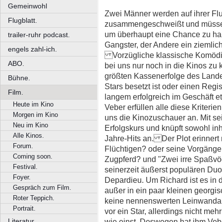
Gemeinwohl
Zwei Männer werden auf ihrer Fluc
Flugblatt.
zusammengeschweißt und müsse
um überhaupt eine Chance zu habe
trailer-ruhr podcast.
Gangster, der Andere ein ziemlic
engels zahl-ich.
Vorzügliche klassische Komödi
ABO.
bei uns nur noch in die Kinos z
größten Kassenerfolge des Landes 
Bühne.
Stars besetzt ist oder einen Regi
Film.
langem erfolgreich im Geschäft eta
Heute im Kino
Veber erfüllen alle diese Kriterien
Morgen im Kino
uns die Kinozuschauer an. Mit se
Neu im Kino
Erfolgskurs und knüpft sowohl inh
Alle Kinos.
Jahre-Hits an. Der Plot erinnert 
Forum.
Flüchtigen? oder seine Vorgänge
Coming soon.
Zugpferd? und "Zwei irre Spaßvö
Festival.
seinerzeit äußerst populären Duo
Foyer.
Depardieu. Um Richard ist es in d
Gespräch zum Film.
außer in ein paar kleinen georgi
Roter Teppich.
keine nennenswerten Leinwandauf
Portrait.
vor ein Star, allerdings nicht me
wie einst. Deswegen hat ihm Vebe
Literatur.