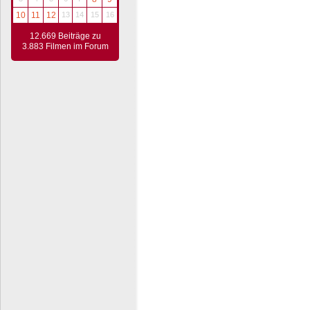
10
11
12
13
14
15
16
12.669 Beiträge zu
3.883 Filmen im Forum