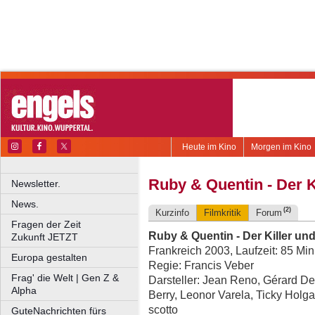
Heute im Kino
Morgen im Kino
Ruby & Quentin - Der Ki
Newsletter.
News.
(2)
Kurzinfo
Filmkritik
Forum
Fragen der Zeit
Ruby & Quentin - Der Killer und
Zukunft JETZT
Frankreich 2003, Laufzeit: 85 Mi
Europa gestalten
Regie: Francis Veber
Frag' die Welt | Gen Z &
Darsteller: Jean Reno, Gérard De
Alpha
Berry, Leonor Varela, Ticky Holga
scotto
GuteNachrichten fürs