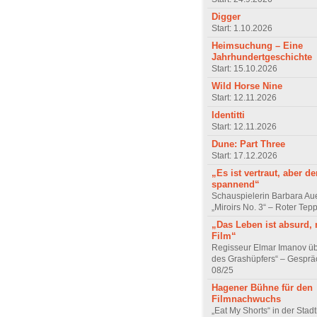
Digger
Start: 1.10.2026
Heimsuchung – Eine
Jahrhundertgeschichte
Start: 15.10.2026
Wild Horse Nine
Start: 12.11.2026
Identitti
Start: 12.11.2026
Dune: Part Three
Start: 17.12.2026
„Es ist vertraut, aber d
spannend“
Schauspielerin Barbara Au
„Miroirs No. 3“ – Roter Tep
„Das Leben ist absurd, 
Film“
Regisseur Elmar Imanov üb
des Grashüpfers“ – Gesprä
08/25
Hagener Bühne für den
Filmnachwuchs
„Eat My Shorts“ in der Stad