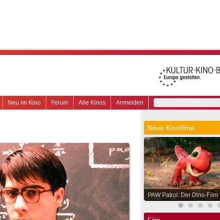
Neu im Kino
Forum
Alle Kinos
Anmelden
Neue Kinofilme
PAW Patrol: Der Dino-Film
Film.