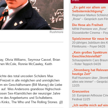
„Es geht vor allem um
Selbstermächtigung“
Regisseur Markus Schleinz
„Rose“ – Gespräch zum Fil
Die Hose als Freiheit
NRW-Premiere von „Rose“
Rushmore
Düsseldorfer Cinema – Foy
Spielzimmer für neue I
20-jähriges Jubiläum des K
Filmforums – Foyer 04/26
„Kein großes Spektrum
Geschlechtsvielfalt“
ray, Olivia Williams, Seymour Cassel, Brian
Schauspielerin Caro Braun
hen McCole, Ronnie McCawley, Keith
– Roter Teppich 04/26
„Stromberg hat Relevanz
heutige Zeit“
chte des total uncoolen Schülers Max
Ralf Husmann über „Strom
Freizeit in alle möglichen und unmöglichen
alles wie immer“ – Gesprä
hm ein Geschäftsmann (Bill Murray) die Liebe
12/25
ax auf. Wes Andersons grandiose Highschool-
Grenzenlos
losen Sex-Klamöttchen der neunziger Jahre
10. European Arthouse Ci
rsinn des Angebertums und Schullebens.
Festival 11/25
n Kinks, The Who und The Rolling Stones.
(jl)
„Ich wollte mich auf ei