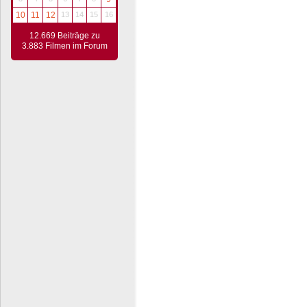
10
11
12
13
14
15
16
12.669 Beiträge zu
3.883 Filmen im Forum