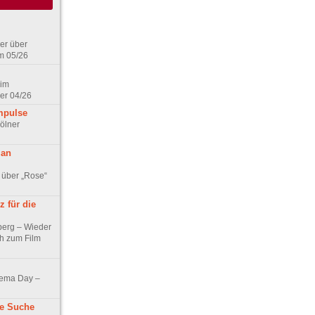
er über
m 05/26
 im
er 04/26
mpulse
ölner
 an
 über „Rose“
 für die
berg – Wieder
ch zum Film
nema Day –
ne Suche