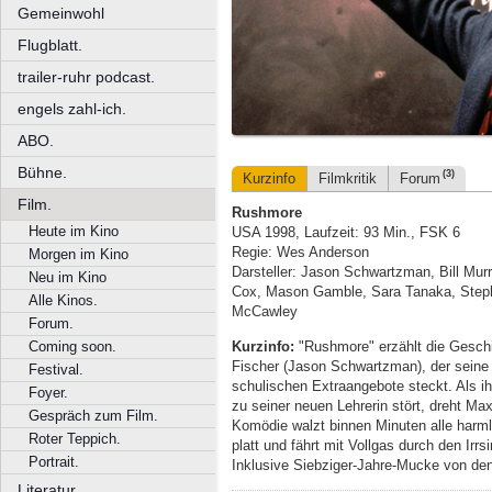
Gemeinwohl
Flugblatt.
trailer-ruhr podcast.
engels zahl-ich.
ABO.
Bühne.
(3)
Kurzinfo
Filmkritik
Forum
Film.
Rushmore
Heute im Kino
USA 1998, Laufzeit: 93 Min., FSK 6
Regie: Wes Anderson
Morgen im Kino
Darsteller: Jason Schwartzman, Bill Mur
Neu im Kino
Cox, Mason Gamble, Sara Tanaka, Step
Alle Kinos.
McCawley
Forum.
Kurzinfo:
"Rushmore" erzählt die Geschi
Coming soon.
Fischer (Jason Schwartzman), der seine 
Festival.
schulischen Extraangebote steckt. Als i
Foyer.
zu seiner neuen Lehrerin stört, dreht M
Gespräch zum Film.
Komödie walzt binnen Minuten alle harm
Roter Teppich.
platt und fährt mit Vollgas durch den Ir
Portrait.
Inklusive Siebziger-Jahre-Mucke von de
Literatur.