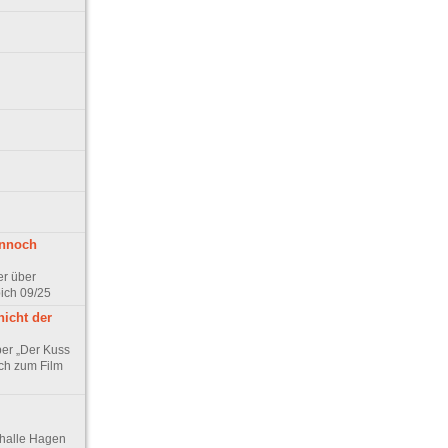
ennoch
er über
pich 09/25
nicht der
er „Der Kuss
ch zum Film
thalle Hagen