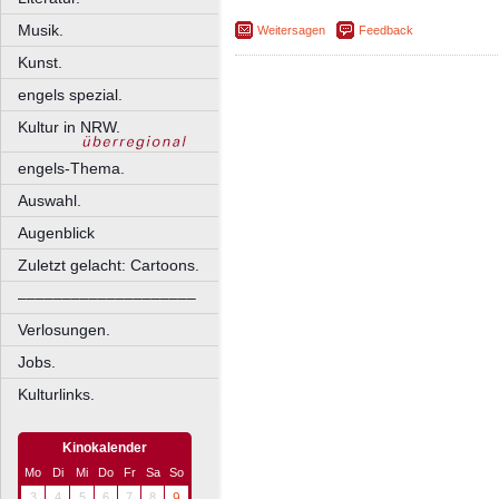
Musik.
Weitersagen
Feedback
Kunst.
engels spezial.
Kultur in NRW.
engels-Thema.
Auswahl.
Augenblick
Zuletzt gelacht: Cartoons.
––––––––––––––––––––
Verlosungen.
Jobs.
Kulturlinks.
Kinokalender
Mo
Di
Mi
Do
Fr
Sa
So
3
4
5
6
7
8
9