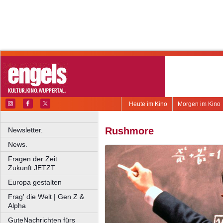
Heute im Kino
Morgen im Kino
Rushmore
Newsletter.
News.
Fragen der Zeit
Zukunft JETZT
Europa gestalten
Frag' die Welt | Gen Z &
Alpha
GuteNachrichten fürs