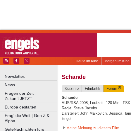
Heute im Kino
Morgen im Kino
Schande
Newsletter.
News.
(1)
Kurzinfo
Filmkritik
Forum
Fragen der Zeit
Schande
Zukunft JETZT
AUS/RSA 2008, Laufzeit: 120 Min., FSK
Europa gestalten
Regie: Steve Jacobs
Darsteller: John Malkovich, Jessica Hai
Frag' die Welt | Gen Z &
Engel
Alpha
Meine Meinung zu diesem Film
GuteNachrichten fürs