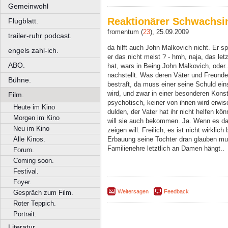
Gemeinwohl
Reaktionärer Schwachsi
Flugblatt.
fromentum (
23
), 25.09.2009
trailer-ruhr podcast.
da hilft auch John Malkovich nicht. Er s
engels zahl-ich.
er das nicht meist ? - hmh, naja, das let
ABO.
hat, wars in Being John Malkovich, oder
nachstellt. Was deren Väter und Freunde 
Bühne.
bestraft, da muss einer seine Schuld ei
wird, und zwar in einer besonderen Konst
Film.
psychotisch, keiner von ihnen wird erwi
Heute im Kino
dulden, der Vater hat ihr nicht helfen kö
Morgen im Kino
will sie auch bekommen. Ja. Wenn es d
Neu im Kino
zeigen will. Freilich, es ist nicht wirklic
Erbauung seine Tochter dran glauben muss
Alle Kinos.
Familienehre letztlich an Damen hängt..
Forum.
Coming soon.
Festival.
Foyer.
Weitersagen
Feedback
Gespräch zum Film.
Roter Teppich.
Portrait.
Literatur.