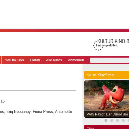
Neu im Kino
Forum
Alle Kinos
Anmelden
Neue Kinofilme
 16
nes, Eriq Ebouaney, Fiona Press, Antoinette
PAW Patrol: Der Dino-Film
Film.