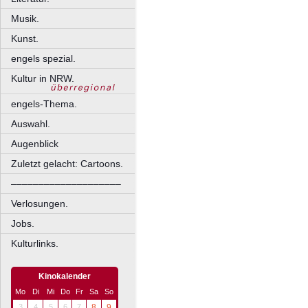
Musik.
Kunst.
engels spezial.
Kultur in NRW.
engels-Thema.
Auswahl.
Augenblick
Zuletzt gelacht: Cartoons.
––––––––––––––––––––
Verlosungen.
Jobs.
Kulturlinks.
Kinokalender
Mo
Di
Mi
Do
Fr
Sa
So
3
4
5
6
7
8
9