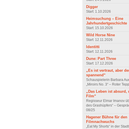
Digger
Start: 1.10.2026
Heimsuchung – Eine
Jahrhundertgeschichte
Start: 15.10.2026
Wild Horse Nine
Start: 12.11.2026
Identitti
Start: 12.11.2026
Dune: Part Three
Start: 17.12.2026
„Es ist vertraut, aber d
spannend“
Schauspielerin Barbara Au
„Miroirs No. 3“ – Roter Tep
„Das Leben ist absurd, 
Film“
Regisseur Elmar Imanov üb
des Grashüpfers“ – Gesprä
08/25
Hagener Bühne für den
Filmnachwuchs
„Eat My Shorts“ in der Stad