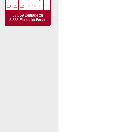
10
11
12
13
14
15
16
12.669 Beiträge zu
3.883 Filmen im Forum