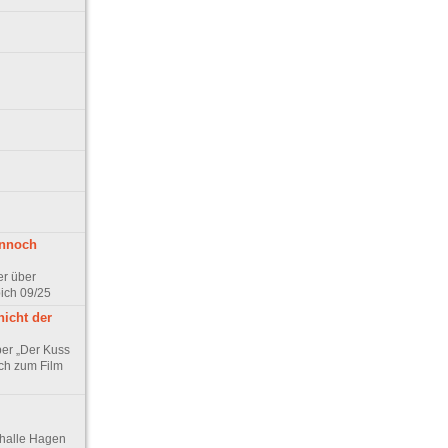
ennoch
er über
pich 09/25
nicht der
er „Der Kuss
ch zum Film
thalle Hagen