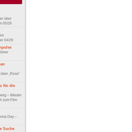
er über
m 05/26
 im
er 04/26
mpulse
ölner
 an
 über „Rose“
 für die
berg – Wieder
ch zum Film
nema Day –
ne Suche