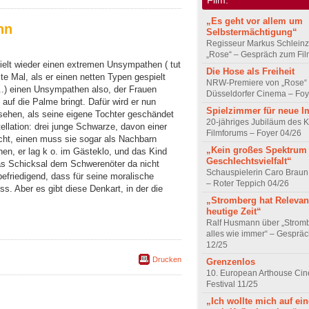
„Es geht vor allem um
nn
Selbstermächtigung“
Regisseur Markus Schleinz
„Rose“ – Gespräch zum Fil
pielt wieder einen extremen Unsympathen ( tut
Die Hose als Freiheit
zte Mal, als er einen netten Typen gespielt
NRW-Premiere von „Rose“
...) einen Unsympathen also, der Frauen
Düsseldorfer Cinema – Foy
auf die Palme bringt. Dafür wird er nun
Spielzimmer für neue I
nsehen, als seine eigene Tochter geschändet
20-jähriges Jubiläum des K
ellation: drei junge Schwarze, davon einer
Filmforums – Foyer 04/26
scht, einen muss sie sogar als Nachbarn
„Kein großes Spektrum
nnen, er lag k o. im Gästeklo, und das Kind
Geschlechtsvielfalt“
as Schicksal dem Schwerenöter da nicht
Schauspielerin Caro Braun
h befriedigend, dass für seine moralische
– Roter Teppich 04/26
. Aber es gibt diese Denkart, in der die
„Stromberg hat Relevanz
heutige Zeit“
Ralf Husmann über „Strom
alles wie immer“ – Gesprä
12/25
Drucken
Grenzenlos
10. European Arthouse Ci
Festival 11/25
„Ich wollte mich auf ei