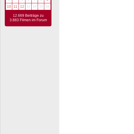
10
11
12
13
14
15
16
12.669 Beiträge zu
3.883 Filmen im Forum