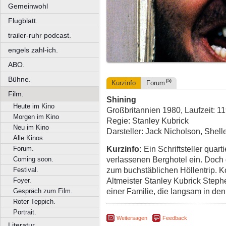
Gemeinwohl
Flugblatt.
trailer-ruhr podcast.
engels zahl-ich.
ABO.
Bühne.
(5)
Kurzinfo
Forum
Film.
Shining
Heute im Kino
Großbritannien 1980, Laufzeit: 1
Morgen im Kino
Regie: Stanley Kubrick
Neu im Kino
Darsteller: Jack Nicholson, Shel
Alle Kinos.
Kurzinfo:
Ein Schriftsteller quart
Forum.
verlassenen Berghotel ein. Doch 
Coming soon.
zum buchstäblichen Höllentrip. Ko
Festival.
Altmeister Stanley Kubrick Step
Foyer.
einer Familie, die langsam in den
Gespräch zum Film.
Roter Teppich.
Portrait.
Weitersagen
Feedback
Literatur.