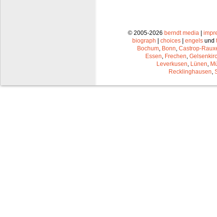
© 2005-2026
berndt media
|
impr
biograph
|
choices
|
engels
und
Bochum
,
Bonn
,
Castrop-Raux
Essen
,
Frechen
,
Gelsenkir
Leverkusen
,
Lünen
,
Mü
Recklinghausen
,