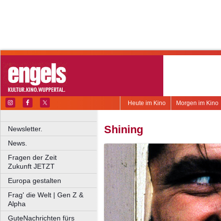
Heute im Kino
Morgen im Kino
Shining
Newsletter.
News.
Fragen der Zeit
Zukunft JETZT
Europa gestalten
Frag' die Welt | Gen Z &
Alpha
GuteNachrichten fürs