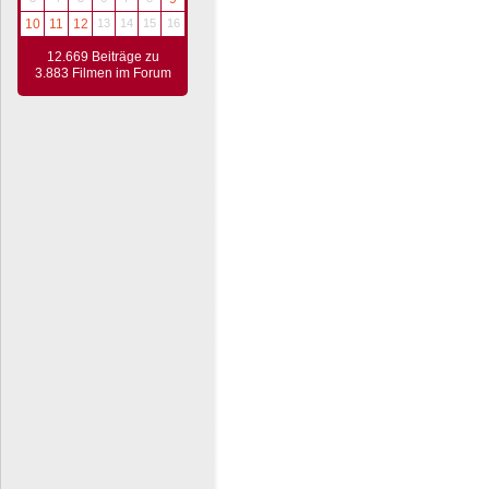
10
11
12
13
14
15
16
12.669 Beiträge zu
3.883 Filmen im Forum