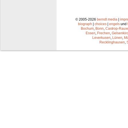
© 2005-2026
berndt media
|
impr
biograph
|
choices
|
engels
und
Bochum
,
Bonn
,
Castrop-Raux
Essen
,
Frechen
,
Gelsenkir
Leverkusen
,
Lünen
,
Mü
Recklinghausen
,