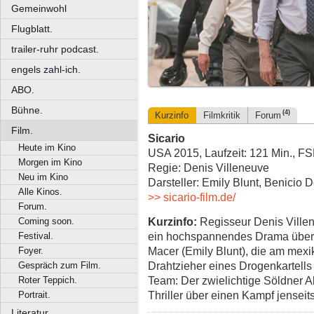
Gemeinwohl
Flugblatt.
trailer-ruhr podcast.
engels zahl-ich.
ABO.
Bühne.
(4)
Kurzinfo
Filmkritik
Forum
Film.
Sicario
Heute im Kino
USA 2015, Laufzeit: 121 Min., F
Morgen im Kino
Regie: Denis Villeneuve
Neu im Kino
Darsteller: Emily Blunt, Benicio D
Alle Kinos.
>> sicario-film.de/
Forum.
Kurzinfo:
Regisseur Denis Villen
Coming soon.
ein hochspannendes Drama über d
Festival.
Macer (Emily Blunt), die am mex
Foyer.
Drahtzieher eines Drogenkartells 
Gespräch zum Film.
Team: Der zwielichtige Söldner Al
Roter Teppich.
Thriller über einen Kampf jenseit
Portrait.
Literatur.