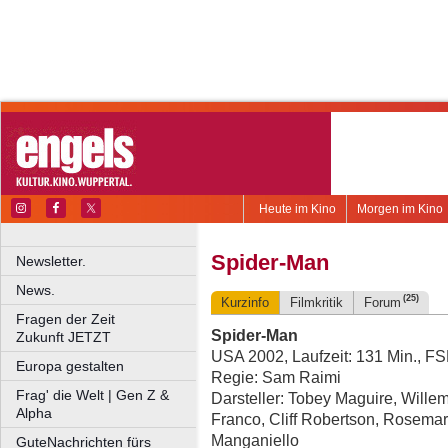
Heute im Kino
Morgen im Kino
Spider-Man
Newsletter.
News.
(25)
Kurzinfo
Filmkritik
Forum
Fragen der Zeit
Spider-Man
Zukunft JETZT
USA 2002, Laufzeit: 131 Min., F
Europa gestalten
Regie: Sam Raimi
Frag' die Welt | Gen Z &
Darsteller: Tobey Maguire, Wille
Alpha
Franco, Cliff Robertson, Rosemar
Manganiello
GuteNachrichten fürs