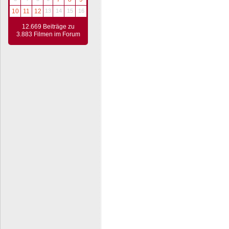
10
11
12
13
14
15
16
12.669 Beiträge zu
3.883 Filmen im Forum