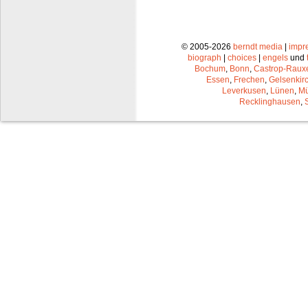
© 2005-2026
berndt media
|
impr
biograph
|
choices
|
engels
und
Bochum
,
Bonn
,
Castrop-Raux
Essen
,
Frechen
,
Gelsenkir
Leverkusen
,
Lünen
,
Mü
Recklinghausen
,