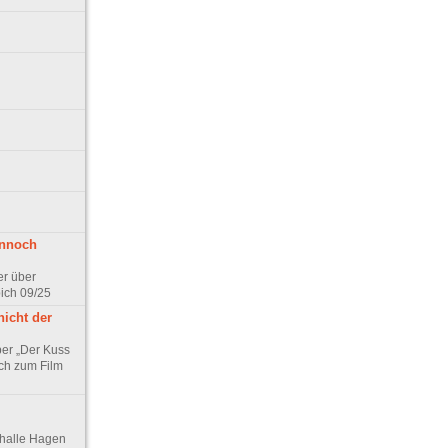
ennoch
er über
pich 09/25
nicht der
er „Der Kuss
ch zum Film
thalle Hagen