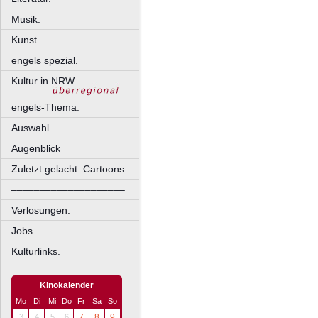
Musik.
Kunst.
engels spezial.
Kultur in NRW.
engels-Thema.
Auswahl.
Augenblick
Zuletzt gelacht: Cartoons.
––––––––––––––––––––
Verlosungen.
Jobs.
Kulturlinks.
Kinokalender
Mo
Di
Mi
Do
Fr
Sa
So
3
4
5
6
7
8
9