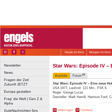
Heute im Kino
Morgen im Kino
Star Wars: Episode IV –
Newsletter.
News.
(0)
Kurzinfo
Forum
Fragen der Zeit
Star Wars: Episode IV – Eine neue Ho
Zukunft JETZT
USA 1977, Laufzeit: 121 Min., FSK 6
Europa gestalten
Regie: George Lucas
Darsteller: Mark Hamill, Harrison Ford, C
Frag' die Welt | Gen Z &
Alpha
Weitersagen
Feedback
GuteNachrichten fürs