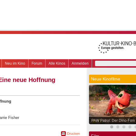
Neu im Kino
Forum
Alle Kinos
Anmelden
 Eine neue Hoffnung
Neue Kinofilme
ffnung
arrie Fisher
PAW Patrol: Der Dino-Film
Drucken
Film.