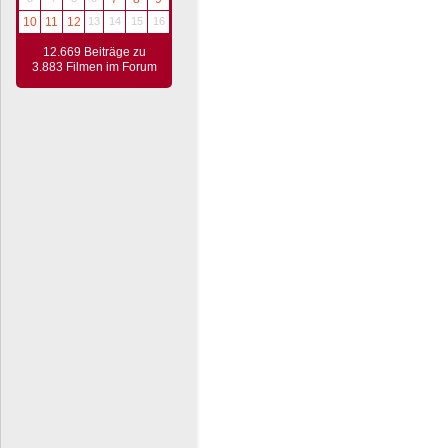
10
11
12
13
14
15
16
12.669 Beiträge zu
3.883 Filmen im Forum