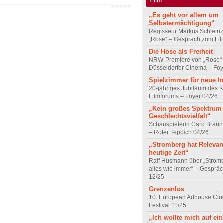
„Es geht vor allem um
Selbstermächtigung“
Regisseur Markus Schleinz
„Rose“ – Gespräch zum Fil
Die Hose als Freiheit
NRW-Premiere von „Rose“
Düsseldorfer Cinema – Foy
Spielzimmer für neue I
20-jähriges Jubiläum des K
Filmforums – Foyer 04/26
„Kein großes Spektrum
Geschlechtsvielfalt“
Schauspielerin Caro Braun
– Roter Teppich 04/26
„Stromberg hat Relevanz
heutige Zeit“
Ralf Husmann über „Strom
alles wie immer“ – Gesprä
12/25
Grenzenlos
10. European Arthouse Ci
Festival 11/25
„Ich wollte mich auf ei