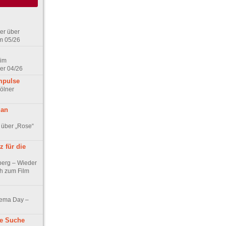
er über
m 05/26
 im
er 04/26
mpulse
ölner
 an
 über „Rose“
 für die
berg – Wieder
ch zum Film
nema Day –
ne Suche