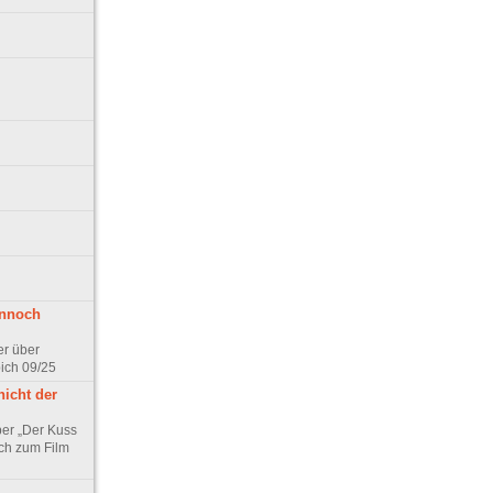
ennoch
er über
pich 09/25
nicht der
er „Der Kuss
ch zum Film