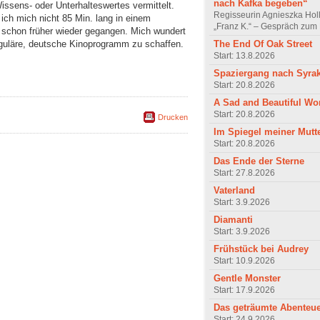
nach Kafka begeben“
issens- oder Unterhalteswertes vermittelt.
Regisseurin Agnieszka Hol
ich mich nicht 85 Min. lang in einem
„Franz K.“ – Gespräch zum 
 schon früher wieder gegangen. Mich wundert
The End Of Oak Street
reguläre, deutsche Kinoprogramm zu schaffen.
Start: 13.8.2026
Spaziergang nach Syra
Start: 20.8.2026
A Sad and Beautiful Wo
Start: 20.8.2026
Drucken
Im Spiegel meiner Mutt
Start: 20.8.2026
Das Ende der Sterne
Start: 27.8.2026
Vaterland
Start: 3.9.2026
Diamanti
Start: 3.9.2026
Frühstück bei Audrey
Start: 10.9.2026
Gentle Monster
Start: 17.9.2026
Das geträumte Abenteu
Start: 24.9.2026