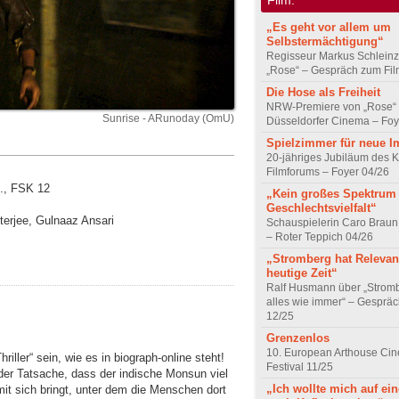
„Es geht vor allem um
Selbstermächtigung“
Regisseur Markus Schleinz
„Rose“ – Gespräch zum Fil
Die Hose als Freiheit
NRW-Premiere von „Rose“
Sunrise - ARunoday (OmU)
Düsseldorfer Cinema – Foy
Spielzimmer für neue I
20-jähriges Jubiläum des K
Filmforums – Foyer 04/26
n., FSK 12
„Kein großes Spektrum
Geschlechtsvielfalt“
tterjee, Gulnaaz Ansari
Schauspielerin Caro Braun
– Roter Teppich 04/26
„Stromberg hat Relevanz
heutige Zeit“
Ralf Husmann über „Strom
alles wie immer“ – Gesprä
12/25
Grenzenlos
10. European Arthouse Ci
hriller“ sein, wie es in biograph-online steht!
Festival 11/25
er Tatsache, dass der indische Monsun viel
„Ich wollte mich auf ei
t sich bringt, unter dem die Menschen dort