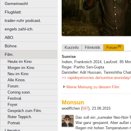
Gemeinwohl
Flugblatt.
trailer-ruhr podcast.
engels zahl-ich.
ABO.
Bühne.
(1)
Kurzinfo
Filmkritik
Forum
Film.
Sunrise
Heute im Kino
Indien, Frankreich 2014, Laufzeit: 85 Mi
Regie: Partho Sen-Gupta
Morgen im Kino
Darsteller: Adil Hussain, Tannishtha Cha
Neu im Kino
>> rapideyemovies.de/sunrise-arunoday/
Alle Kinos.
Forum.
Meine Meinung zu diesem Film
Coming soon.
Festival.
Monsun
Foyer.
woelffchen (
597
), 23.08.2015
Gespräch zum Film.
Roter Teppich.
Das soll ein „surrealer Neo-Noir-T
War ganz gespannt. Aber außer d
Portrait.
Regen mit hohen Temperaturen mi
Literatur.