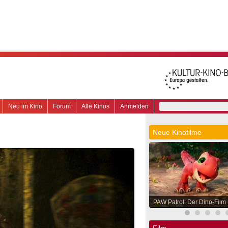
Neu im Kino
Forum
Alle Kinos
Anmelden
Neue Kinofilme
PAW Patrol: Der Dino-Film
Film.