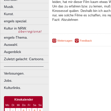
leiden, hat mir dieser Film kaum etwas W
Um das zu erfahren bzw. zu lernen, muß 
Musik.
Kinosessel quälen. Deshalb bin ich auch
Kunst.
nur, wie solche Filme es schaffen, ins 
Fazit: Abzulehnen
engels spezial.
Kultur in NRW.
engels-Thema.
Weitersagen
Feedback
Auswahl.
Augenblick
Zuletzt gelacht: Cartoons.
––––––––––––––––––––
Verlosungen.
Jobs.
Kulturlinks.
Kinokalender
Mo
Di
Mi
Do
Fr
Sa
So
3
4
5
6
7
8
9