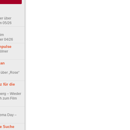
er über
m 05/26
 im
er 04/26
mpulse
ölner
 an
 über „Rose“
 für die
berg – Wieder
ch zum Film
nema Day –
ne Suche