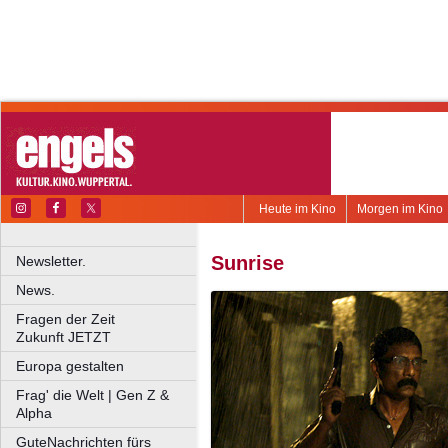
Heute im Kino
Morgen im Kino
Sunrise
Newsletter.
News.
Fragen der Zeit
Zukunft JETZT
Europa gestalten
Frag' die Welt | Gen Z &
Alpha
GuteNachrichten fürs