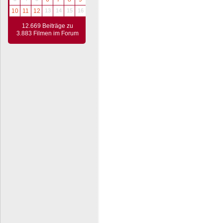
10
11
12
13
14
15
16
12.669 Beiträge zu
3.883 Filmen im Forum