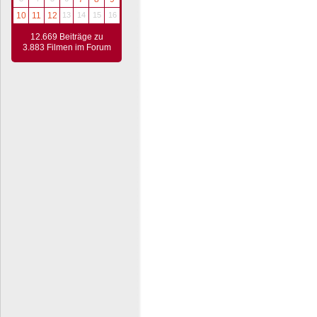
10
11
12
13
14
15
16
12.669 Beiträge zu
3.883 Filmen im Forum