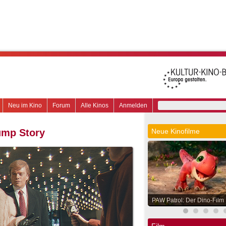
Neu im Kino
Forum
Alle Kinos
Anmelden
ump Story
Neue Kinofilme
PAW Patrol: Der Dino-Film
Film.