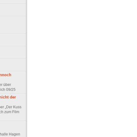
ennoch
er über
pich 09/25
nicht der
er „Der Kuss
ch zum Film
thalle Hagen