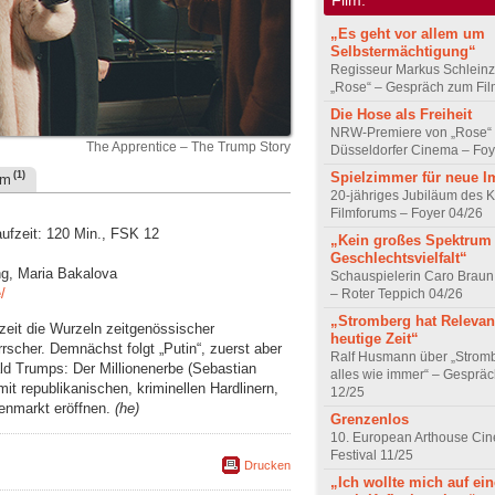
„Es geht vor allem um
Selbstermächtigung“
Regisseur Markus Schleinz
„Rose“ – Gespräch zum Fil
Die Hose als Freiheit
NRW-Premiere von „Rose“
The Apprentice – The Trump Story
Düsseldorfer Cinema – Foy
Spielzimmer für neue I
(1)
um
20-jähriges Jubiläum des K
Filmforums – Foyer 04/26
ufzeit: 120 Min., FSK 12
„Kein großes Spektrum
Geschlechtsvielfalt“
ng, Maria Bakalova
Schauspielerin Caro Braun
/
– Roter Teppich 04/26
„Stromberg hat Relevanz
zeit die Wurzeln zeitgenössischer
heutige Zeit“
rrscher. Demnächst folgt „Putin“, zuerst aber
Ralf Husmann über „Strom
ld Trumps: Der Millionenerbe (Sebastian
alles wie immer“ – Gesprä
it republikanischen, kriminellen Hardlinern,
12/25
ienmarkt eröffnen.
(he)
Grenzenlos
10. European Arthouse Ci
Festival 11/25
Drucken
„Ich wollte mich auf ei