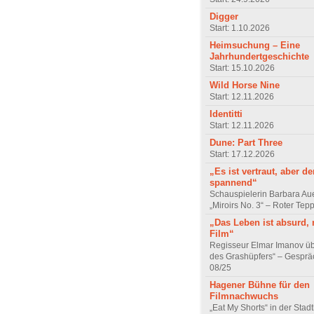
Digger
Start: 1.10.2026
Heimsuchung – Eine
Jahrhundertgeschichte
Start: 15.10.2026
Wild Horse Nine
Start: 12.11.2026
Identitti
Start: 12.11.2026
Dune: Part Three
Start: 17.12.2026
„Es ist vertraut, aber d
spannend“
Schauspielerin Barbara Au
„Miroirs No. 3“ – Roter Tep
„Das Leben ist absurd, 
Film“
Regisseur Elmar Imanov üb
des Grashüpfers“ – Gesprä
08/25
Hagener Bühne für den
Filmnachwuchs
„Eat My Shorts“ in der Stad