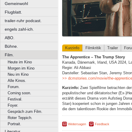
Gemeinwohl
Flugblatt.
trailer-ruhr podcast.
engels zahl-ich.
ABO.
Bühne.
Kurzinfo
Filmkritik
Trailer
For
Film.
The Apprentice – The Trump Story
Heute im Kino
Kanada, Dänemark, Irland, USA 2024, La
Regie: Ali Abbasi
Morgen im Kino
Darsteller: Sebastian Stan, Jeremy Stro
Neu im Kino
>> dcmstories.com/movie/the-apprentice
Alle Kinos.
Forum.
Kurzinfo:
Zwei Spielfilme betrachten der
populistischer und diktatorischer (Ex-)He
Coming soon.
erzählt dieses Drama vom Aufstieg Dona
Festival.
Stan) kooperiert schon in jungen Jahren m
Foyer.
die dem talentlosen Rookie den Immobil
Gespräch zum Film.
Roter Teppich.
Portrait.
Weitersagen
Feedback
Literatur.