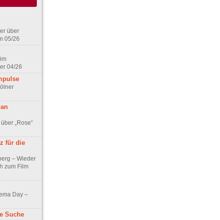
er über
m 05/26
 im
er 04/26
mpulse
ölner
 an
 über „Rose“
 für die
berg – Wieder
ch zum Film
nema Day –
ne Suche