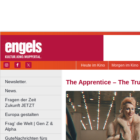
Heute im Kino
Morgen im Kino
The Apprentice – The Tr
Newsletter.
News.
Fragen der Zeit
Zukunft JETZT
Europa gestalten
Frag' die Welt | Gen Z &
Alpha
GuteNachrichten fürs